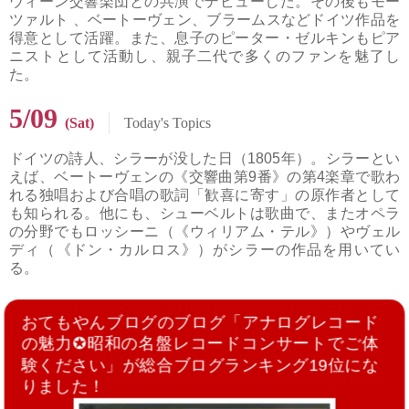
ウィーン交響楽団との共演でデビューした。その後もモー
ツァルト 、ベートーヴェン、ブラームスなどドイツ作品を
得意として活躍。また、息子のピーター・ゼルキンもピア
ニストとして活動し、親子二代で多くのファンを魅了し
た。
5/09
(Sat)
Today's Topics
ドイツの詩人、シラーが没した日（1805年）。シラーとい
えば、ベートーヴェンの《交響曲第9番》の第4楽章で歌わ
れる独唱および合唱の歌詞「歓喜に寄す」の原作者として
も知られる。他にも、シューベルトは歌曲で、またオペラ
の分野でもロッシーニ（《ウィリアム・テル》）やヴェル
ディ（《ドン・カルロス》）がシラーの作品を用いてい
る。
おてもやんブログのブログ「アナログレコード
の魅力✪昭和の名盤レコードコンサートでご体
験ください」が総合ブログランキング19位にな
りました！