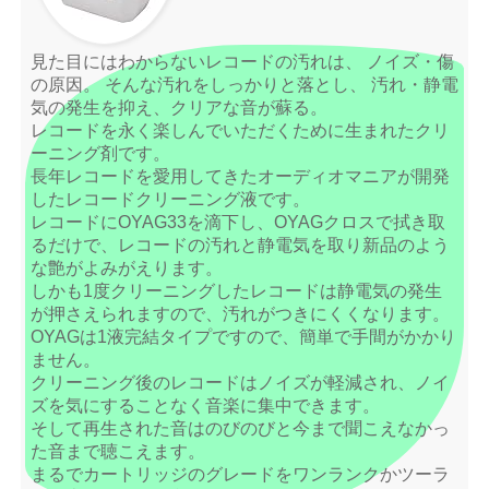
見た目にはわからないレコードの汚れは、 ノイズ・傷
の原因。 そんな汚れをしっかりと落とし、 汚れ・静電
気の発生を抑え、クリアな音が蘇る。
レコードを永く楽しんでいただくために生まれたクリ
ーニング剤です。
長年レコードを愛用してきたオーディオマニアが開発
したレコードクリーニング液です。
レコードにOYAG33を滴下し、OYAGクロスで拭き取
るだけで、レコードの汚れと静電気を取り新品のよう
な艶がよみがえります。
しかも1度クリーニングしたレコードは静電気の発生
が押さえられますので、汚れがつきにくくなります。
OYAGは1液完結タイプですので、簡単で手間がかかり
ません。
クリーニング後のレコードはノイズが軽減され、ノイ
ズを気にすることなく音楽に集中できます。
そして再生された音はのびのびと今まで聞こえなかっ
た音まで聴こえます。
まるでカートリッジのグレードをワンランクかツーラ