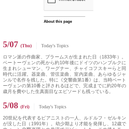
5/07
(Thu)
Today's Topics
ロマン派の作曲家、ブラームスが生まれた日（1833年）。
ベートーヴェンの死から約10年後にドイツのハンブルクに
生まれシューマン、ワーグナー、チャイコフスキーらと同
時代に活躍。器楽曲、管弦楽曲、室内楽曲、あらゆるジャ
ンルで名作を残した。特に《交響曲第1番》は、当時ベート
ーヴェンの第10番と評されるほどで、完成までに約20年の
歳月を費やした生真面目なエピソードも残っている。
5/08
(Fri)
Today's Topics
20世紀を代表するピアニストの一人、ルドルフ・ゼルキン
が没した日（1991年）。幼少期より才能を発揮し、12歳で