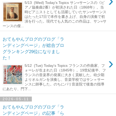
›
5/13 (Wed) Today's Topics サン=サーンスの《ピ
アノ協奏曲2番》が初演された日（1868年）。当
時ピアニストとしても活躍していたサン=サーンス
はたった17日で本作を書き上げ、自身の演奏で初
演を行った。現代でも人気のこの作品は、サン=サ
ーンスの傑...
おてもやんブログのブログ「ラ
ンディングページ」が総合ブロ
グランキング29位になりまし
›
た！
5/12 (Tue) Today's Topics フランスの作曲家、フ
ォーレが生まれた日（1845年）。19世紀後半、フ
ランスの音楽界の発展に大きく貢献した。幼少期
よりオルガンを演奏し、音楽学校ではサン＝サー
ンスに師事した。のちにパリ音楽院で後進の指導
にあたり、門下...
2026-05-11
おてもやんブログのブログ「ラ
ンディングページ」の記事「ら