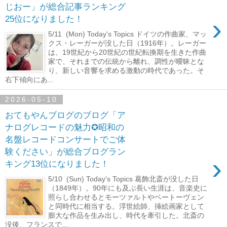
じおー」が総合記事ランキング
›
25位になりました！
5/11 (Mon) Today's Topics ドイツの作曲家、マッ
クス・レーガーが没した日（1916年）。レーガー
は、19世紀から20世紀の世紀転換期を生きた作曲
家で、それまでの伝統から離れ、調性が曖昧とな
り、新しい音響を求める激動の時代であった。そ
右下傾向にあ...
2026-05-10
おてもやんブログのブログ「ア
ナログレコードの魅力✪昭和の
名盤レコードコンサートでご体
験ください」が総合ブログラン
›
キング13位になりました！
5/10 (Sun) Today's Topics 葛飾北斎が没した日
（1849年）。90年にも及ぶ長い生涯は、音楽史に
照らし合わせるとモーツァルトやベートーヴェン
と同時代に相当する。浮世絵師、挿絵画家として
膨大な作品を生み出し、時代を牽引した。北斎の
没後、フランスで...