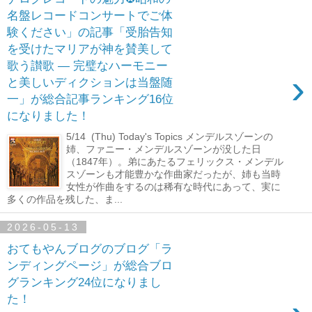
名盤レコードコンサートでご体
験ください」の記事「受胎告知
を受けたマリアが神を賛美して
歌う讃歌 ― 完璧なハーモニー
›
と美しいディクションは当盤随
一」が総合記事ランキング16位
になりました！
5/14 (Thu) Today's Topics メンデルスゾーンの
姉、ファニー・メンデルスゾーンが没した日
（1847年）。弟にあたるフェリックス・メンデル
スゾーンも才能豊かな作曲家だったが、姉も当時
女性が作曲をするのは稀有な時代にあって、実に
多くの作品を残した、ま...
2026-05-13
おてもやんブログのブログ「ラ
ンディングページ」が総合ブロ
グランキング24位になりまし
た！