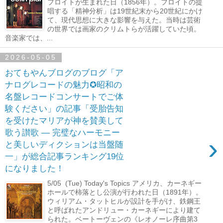
フロイトが生まれた日（1856年）。フロイトの提
唱する「精神分析」は19世紀末から20世紀にかけ
て、現代思想に大きな影響を与えた。当時は芸術
の世界では画家のクリムトらが活躍していた頃。
音楽家では、...
2026-05-05
おてもやんブログのブログ「ア
ナログレコードの魅力✪昭和の
名盤レコードコンサートでご体
験ください」の記事「受胎告知
を受けたマリアが神を賛美して
歌う讃歌 ― 完璧なハーモニー
›
と美しいディクションは当盤随
一」が総合記事ランキング19位
になりました！
5/05 (Tue) Today's Topics アメリカ、カーネギー
ホールで柿落とし公演が行われた日（1891年）。
ウィリアム・タットヒルが設計を手がけ、鉄鋼王
と呼ばれたアンドリュー・カーネギーにより建て
られた。ベートーヴェンの《レオノーレ序曲第3