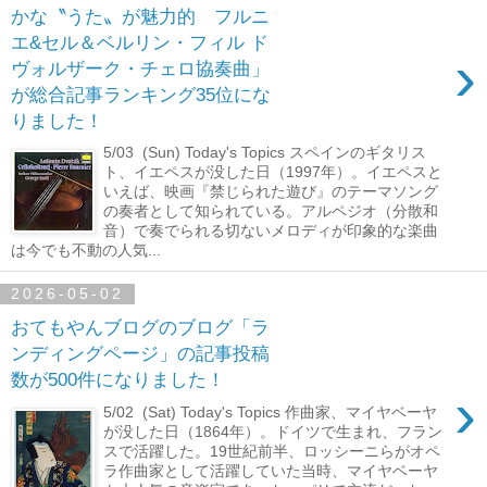
かな〝うた〟が魅力的 フルニ
エ&セル＆ベルリン・フィル ド
›
ヴォルザーク・チェロ協奏曲」
が総合記事ランキング35位にな
りました！
5/03 (Sun) Today's Topics スペインのギタリス
ト、イエペスが没した日（1997年）。イエペスと
いえば、映画『禁じられた遊び』のテーマソング
の奏者として知られている。アルペジオ（分散和
音）で奏でられる切ないメロディが印象的な楽曲
は今でも不動の人気...
2026-05-02
おてもやんブログのブログ「ラ
ンディングページ」の記事投稿
数が500件になりました！
›
5/02 (Sat) Today's Topics 作曲家、マイヤベーヤ
が没した日（1864年）。ドイツで生まれ、フラン
スで活躍した。19世紀前半、ロッシーニらがオペ
ラ作曲家として活躍していた当時、マイヤベーヤ