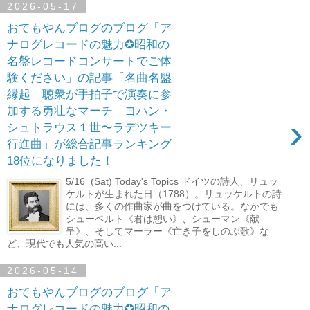
2026-05-17
おてもやんブログのブログ「ア
ナログレコードの魅力✪昭和の
名盤レコードコンサートでご体
験ください」の記事「名曲名盤
縁起 聴衆が手拍子で演奏に参
加する勇壮なマーチ ヨハン・
›
シュトラウス１世〜ラデツキー
行進曲」が総合記事ランキング
18位になりました！
5/16 (Sat) Today's Topics ドイツの詩人、リュッ
ケルトが生まれた日（1788）。リュッケルトの詩
には、多くの作曲家が曲をつけている。なかでも
シューベルト《君は憩い》、シューマン《献
呈》、そしてマーラー《亡き子をしのぶ歌》な
ど、現代でも人気の高い...
2026-05-14
おてもやんブログのブログ「ア
ナログレコードの魅力✪昭和の