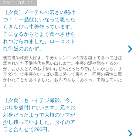
2011-02-11
［夕食］メーテルの若さの秘け
つ！！一品欲しいなって思った
らきんぴら牛蒡作っています。
血になるからとよく食べさせら
›
れつけられました。ローコスト
な御飯のおかず。
筑前煮や棒鱈大好き。牛蒡やレンコンの方を狙って食べては注
意されてた子供時代を思い出します。牛蒡の泥や髭をとるの
が、おさんどんのお手伝いはじめだったのではないかしら。サ
ラダバーで牛蒡をいっぱい皿に盛って戻ると、同席の男性に驚
かれたことがありました。お店の人も「あれっ」て顔していた
よ...
［夕食］もトイデジ撮影。今、
ぶりを煮付けています。元々お
刺身だったようで大根のツマが
少し残っていました。タイのア
›
ラと合わせて296円。