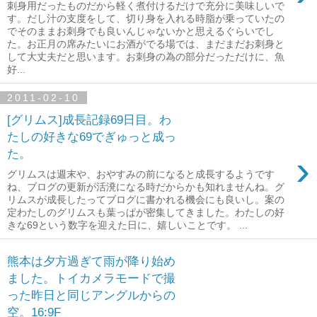
刺身用だったものだから軽く煮付けるだけで充分に美味しいで
す。だし汁の支度をして、切り身を入れる時脂が乗っていたの
でそのままお刺身でも良いんじゃないかと思えるぐらいでし
た。お正月の席みたいにお酒がでる場では、まだまだお刺身と
して大丈夫だと思います。お刺身の為の部分だっただけに、魚
好...
2011-02-10
[グリムス]成長記録69日目。わ
たしの好きな69でぎゅっと成っ
た。
›
グリムスは週末や、おやすみの前になると成長するようです
ね、ブログの更新が活溌になる時だからかも知れませんね。グ
リムスが成長したってブログに書かれる機会にも良いし。案の
定わたしのグリムスも葉っぱが密集してきました。わたしの好
きな69という数字を迎えた日に、嬉しいことです。 ...
熊本は夕方過ぎて雨が降り始め
ました。トイカメラモードで撮
った昨日と同じアングルからの
空。16:9F