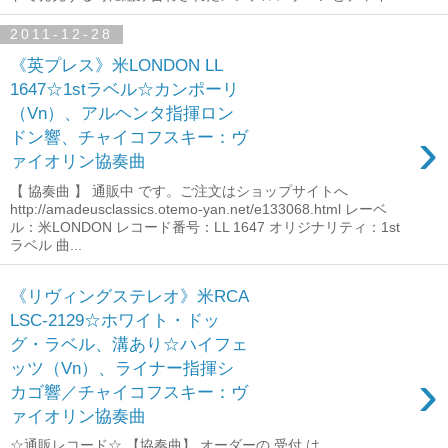
2011-12-28
《英プレス》米LONDON LL
1647☆1stラベル☆カンポーリ
（Vn）、アルヘンタ指揮ロン
›
ドン響、チャイコフスキー：ヴ
ァイオリン協奏曲
【 協奏曲 】 通販中 です。ご注文はショップサイトへ
http://amadeusclassics.otemo-yan.net/e133068.html レーベ
ル：米LONDON レコード番号：LL 1647 オリジナリティ：1st
ラベル 曲...
《リヴィングステレオ》米RCA
LSC-2129☆ホワイト・ドッ
グ・ラベル、溝あり☆ハイフェ
ッツ（Vn）、ライナー指揮シ
›
カゴ響／チャイコフスキー：ヴ
ァイオリン協奏曲
☆通販レコード☆ 【協奏曲】 オーダーの 受付 は