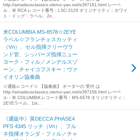
http://amadeusclassics.otemo-yan.net/e397161.html レーベ
ル：米 RCA レコード番号：LSC-2129 オリジナリティ：ホワイ
ト・ドッグ・ラベル、2n...
米COLUMBIA MS-6578☆2EYE
ラベル☆フランチェスカッティ
（Vn）、セル指揮クリーヴラ
ンド管、シッパーズ指揮ニュー
›
ヨーク・フィル／メンデルスゾ
ーン、チャイコフスキー：ヴァ
イオリン協奏曲
☆通販レコード☆ 【協奏曲】 オーダーの 受付 は
http://amadeusclassics.otemo-yan.net/e397156.html レーベ
ル：米 COLUMBIA レコード番号：MS-6578 オリジナリティ：
2EYEラベル、1st...
《通販中》英DECCA PHASE4
PFS 4345 リッチ（Vn）、フル
ネ指揮オランダ・フィル／チャ