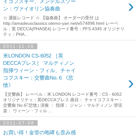
›
イコフスキー、メンデルスゾー
ン：ヴァイオリン協奏曲
☆ 通販レコード ☆ 【協奏曲】 オーダーの受付 は
http://amadeusclassics.otemo-yan.net/e574898.html レーベ
ル：英 DECCA(PHASE4) レコード番号：PFS 4345 オリジナリ
ティ：PHA...
2011-11-16
米LONDON CS-6052 ［英
DECCAプレス］ マルティノン
指揮ウィーン・フィル、チャイ
›
コフスキー：交響曲No.６《悲
愴》
【交響曲】 レーベル：米 LONDON レコード番号：CS - 6052
オリジナリティ：英DECCAプレス 曲目： チャイコフスキー：
交響曲 No.6｢悲愴｣ 演奏 ： 指揮： ジャン・マルティノン 管弦
楽： ウィーン・フィル ...
2011-07-08
お買い得！金管の咆哮も歪み感