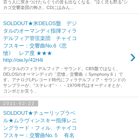
言う人に突きつけたらぐうの音も出なくなる、"泣く児も黙る"シ
カゴ交響楽団の怖さ。CDにはみん...
SOLDOUT★米DELOS盤 デジ
タルのオーマンディ指揮フィラ
デルフィア管弦楽団 チャイコ
フスキー：交響曲No.6《悲
›
愴》 レア度 ★★★
http://ow.ly/41H4i
デジタルのフィラデルフィア・サウンド。CBS盤ではなく、
DELOSのオーマンディの「悲愴」交響曲（ Symphony 6 ）で
す。アナログLPレコード時代にフィラデルフィア・サウンドの
サンプラーが、"ステレオ"・・・1970年代はオーディオとか、
コンポとか言う...
2011-02-22
SOLDOUT★チューリップラベ
ル★ムラヴィンスキー指揮レニ
ングラード・フィル、チャイコ
フスキー：交響曲No.５ 有名