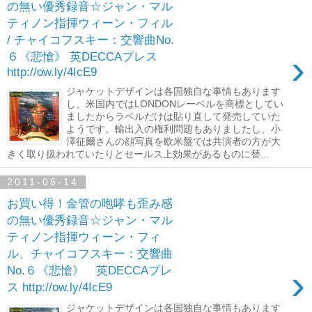
の無い優秀録音☆ジャン・マル
ティノン指揮ウィーン・フィル
/ チャイコフスキー：交響曲No.
›
６《悲愴》 英DECCAプレス
http://ow.ly/4IcE9
ジャケットデザインは各国独自な事情もあります
し、米国内ではLONDONレーベルを商標としてい
ましたからラベルだけは貼り直して発売していた
ようです。輸出入の権利問題もありましたし、小
澤征爾さんの顔写真を欧米盤では共演者の方が大
きく取り扱われていたりとセールス上効果があるものに替...
2011-06-14
お買い得！金管の咆哮も歪み感
の無い優秀録音☆ジャン・マル
ティノン指揮ウィーン・フィ
ル、チャイコフスキー：交響曲
›
No.６《悲愴》 英DECCAプレ
ス http://ow.ly/4IcE9
ジャケットデザインは各国独自な事情もあります