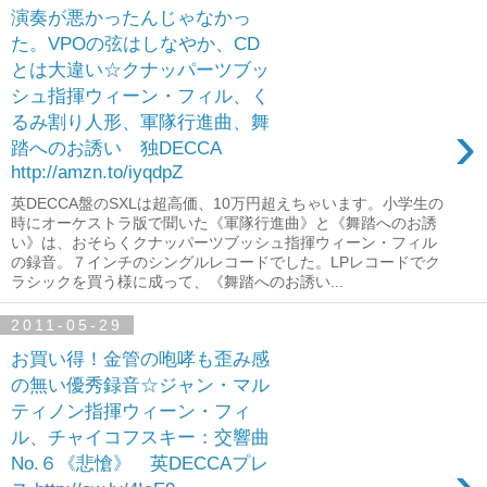
演奏が悪かったんじゃなかっ
た。VPOの弦はしなやか、CD
とは大違い☆クナッパーツブッ
シュ指揮ウィーン・フィル、く
›
るみ割り人形、軍隊行進曲、舞
踏へのお誘い 独DECCA
http://amzn.to/iyqdpZ
英DECCA盤のSXLは超高価、10万円超えちゃいます。小学生の
時にオーケストラ版で聞いた《軍隊行進曲》と《舞踏へのお誘
い》は、おそらくクナッパーツブッシュ指揮ウィーン・フィル
の録音。７インチのシングルレコードでした。LPレコードでク
ラシックを買う様に成って、《舞踏へのお誘い...
2011-05-29
お買い得！金管の咆哮も歪み感
の無い優秀録音☆ジャン・マル
ティノン指揮ウィーン・フィ
ル、チャイコフスキー：交響曲
›
No.６《悲愴》 英DECCAプレ