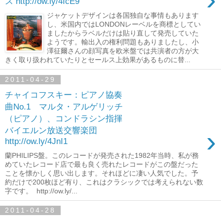
ス http://ow.ly/4IcE9
ジャケットデザインは各国独自な事情もあります
し、米国内ではLONDONレーベルを商標としてい
ましたからラベルだけは貼り直して発売していた
ようです。輸出入の権利問題もありましたし、小
澤征爾さんの顔写真を欧米盤では共演者の方が大
きく取り扱われていたりとセールス上効果があるものに替...
2011-04-29
チャイコフスキー：ピアノ協奏
曲No.1 マルタ・アルゲリッチ
（ピアノ）、コンドラシン指揮
›
バイエルン放送交響楽団
http://ow.ly/4JnI1
蘭PHILIPS盤。このレコードが発売された1982年当時、私が務
めていたレコード店で最も良く売れたレコードがこの盤だった
ことを懐かしく思い出します。それほどに凄い人気でした。予
約だけで200枚ほど有り、これはクラシックでは考えられない数
字です。 http://ow.ly/...
2011-04-28