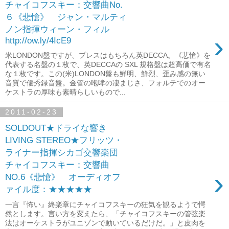
チャイコフスキー：交響曲No.
６《悲愴》 ジャン・マルティ
ノン指揮ウィーン・フィル
›
http://ow.ly/4IcE9
米LONDON盤ですが、プレスはもちろん英DECCA。《悲愴》を
代表する名盤の１枚で、英DECCAの SXL 規格盤は超高価で有名
な１枚です。この(米)LONDON盤も鮮明、鮮烈、歪み感の無い
音質で優秀録音盤。金管の咆哮の凄まじさ、フォルテでのオー
ケストラの厚味も素晴らしいもので...
2011-02-23
SOLDOUT★ドライな響き
LIVING STEREO★フリッツ・
ライナー指揮シカゴ交響楽団
チャイコフスキー：交響曲
›
NO.6《悲愴》 オーディオフ
ァイル度：★★★★★
一言『怖い』終楽章にチャイコフスキーの狂気を観るようで愕
然とします。言い方を変えたら、「チャイコフスキーの管弦楽
法はオーケストラがユニゾンで動いているだけだ。」と皮肉を