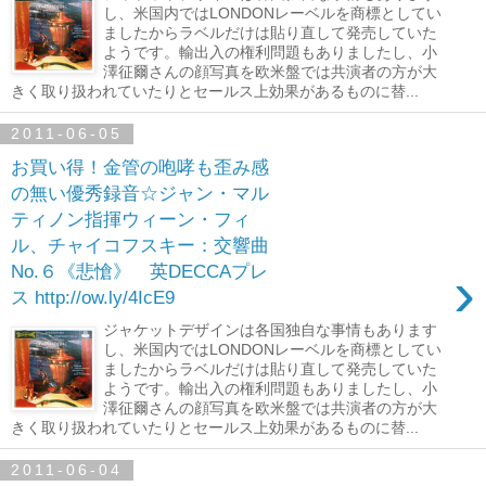
し、米国内ではLONDONレーベルを商標としてい
ましたからラベルだけは貼り直して発売していた
ようです。輸出入の権利問題もありましたし、小
澤征爾さんの顔写真を欧米盤では共演者の方が大
きく取り扱われていたりとセールス上効果があるものに替...
2011-06-05
お買い得！金管の咆哮も歪み感
の無い優秀録音☆ジャン・マル
ティノン指揮ウィーン・フィ
ル、チャイコフスキー：交響曲
›
No.６《悲愴》 英DECCAプレ
ス http://ow.ly/4IcE9
ジャケットデザインは各国独自な事情もあります
し、米国内ではLONDONレーベルを商標としてい
ましたからラベルだけは貼り直して発売していた
ようです。輸出入の権利問題もありましたし、小
澤征爾さんの顔写真を欧米盤では共演者の方が大
きく取り扱われていたりとセールス上効果があるものに替...
2011-06-04