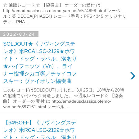
☆ 通販レコード ☆ 【協奏曲】 オーダーの受付 は
http://amadeusclassics.otemo-yan.net/e574898.html レーベ
ル：英 DECCA(PHASE4) レコード番号：PFS 4345 オリジナリ
ティ：PHA...
2012-03-24
SOLDOUT★《リヴィングステ
レオ》米RCA LSC-2129★ホワ
イト・ドッグ・ラベル、溝あり
★ハイフェッツ（Vn）、ライ
›
ナー指揮シカゴ響／チャイコフ
スキー：ヴァイオリン協奏曲
このレコードはSOLDOUTしました。3月25日、18時から20時
の配達でゆうパック発送しました。 ☆通販レコード☆ 【協奏
曲】 オーダーの 受付 は http://amadeusclassics.otemo-
yan.net/e397161.html レーベル...
【64%OFF】《リヴィングステ
レオ》米RCA LSC-2129☆ホワ
イト・ドッグ・ラベル、溝あり