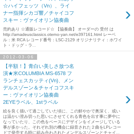
☆ハイフェッツ（Vn）、ライ
›
ナー指揮シカゴ響／チャイコフ
スキー：ヴァイオリン協奏曲
売約あり ☆通販レコード☆ 【協奏曲】 オーダーの 受付 は
http://amadeusclassics.otemo-yan.net/e397161.html レーベ
ル：米 RCA レコード番号：LSC-2129 オリジナリティ：ホワイ
ト・ドッグ・ラ...
2012-03-06
【半額！】青白い美しさ放つ名
演★米COLUMBIA MS-6578 フ
ランチェスカッティ(Vn)、メン
デルスゾーン＆チャイコフスキ
›
ー：ヴァイオリン協奏曲
2EYEラベル、1stラベル
絵を良く描いて過ごしていた頃に、この鮮やかで奥深く、或い
は温かい澄み切った思いにさせてくれる青色を出す事に夢中に
なっていたり、この色をベースにデザインをイメージしている
事が多かった。それぞれ別の機会に録音された２曲をLPレコー
ドで発売する時に組み合わされたメンデルスゾーンとチャイ...