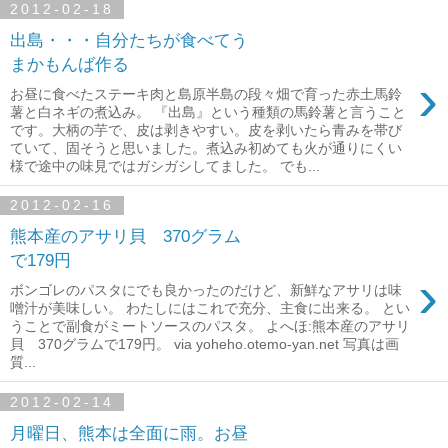
2012-02-18
出島・・・自分たちが食べてう
まかもんば作る
›
お昼に食べたステーキ肉と島原半島の段々畑で育った赤土馬鈴
薯と白ネギの煮込み。 『出島』という種類の馬鈴薯と言うこと
です。大柄の芋で、皮は剥きやすい。皮を剥いたら青みを帯び
ていて、固そうと思いました。煮込み初めても火が通りにくい
様で途中の味見ではガシガシしてました。 でも...
2012-02-16
熊本産のアサリ貝 370グラム
で179円
›
ボンゴレのパスタにでも良かったのだけど、新鮮なアサリは味
噌汁が美味しい。 わたしにはこれで充分、主食に出来る。 とい
うことで副食がミートソースのパスタ。 よへほ:熊本産のアサリ
貝 370グラムで179円。 via yoheho.otemo-yan.net 写真は画
質...
2012-02-14
月曜日、熊本は全面に雨。お昼