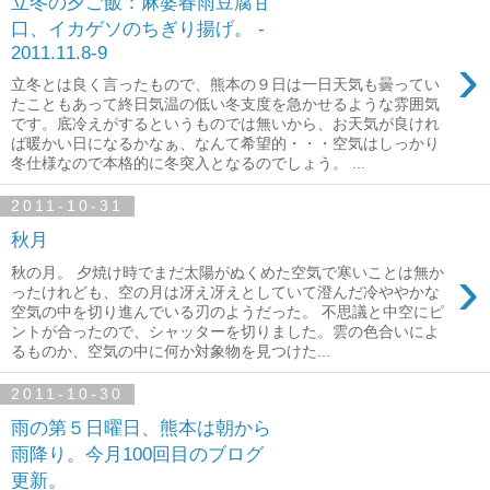
立冬の夕ご飯：麻婆春雨豆腐甘
口、イカゲソのちぎり揚げ。 -
2011.11.8-9
›
立冬とは良く言ったもので、熊本の９日は一日天気も曇ってい
たこともあって終日気温の低い冬支度を急かせるような雰囲気
です。底冷えがするというものでは無いから、お天気が良けれ
ば暖かい日になるかなぁ、なんて希望的・・・空気はしっかり
冬仕様なので本格的に冬突入となるのでしょう。 ...
2011-10-31
秋月
›
秋の月。 夕焼け時でまだ太陽がぬくめた空気で寒いことは無か
ったけれども、空の月は冴え冴えとしていて澄んだ冷ややかな
空気の中を切り進んでいる刃のようだった。 不思議と中空にピ
ントが合ったので、シャッターを切りました。雲の色合いによ
るものか、空気の中に何か対象物を見つけた...
2011-10-30
雨の第５日曜日、熊本は朝から
雨降り。今月100回目のブログ
更新。