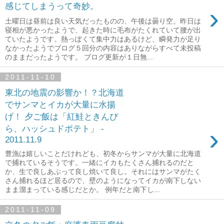
感じてしまうって奇妙。
›
土曜日は昼前は良い天気だったものの、午後は曇り空。昨日は
寝相が悪かったようで、起きた時に毛布がたくれていて腰が出
ていたようです。熱っぽくて集中力はあるけど、瞬発力が足り
なかったようでブログ５回分の内容はありながらすべて未投稿
のままだったようです。 ブログ更新が１日無...
2011-11-10
東北の地震の影響か！？北海道
でサンマとイカが大量に水揚
げ！ 夕ご飯は「紅鮭ときんぴ
›
ら、ハッシュドポテト」 -
2011.11.9
豊漁は嬉しいことだけれども、初冬からサンマが大量に北海道
で捕れているそうです。一緒にイカもたくさん捕れるのだと
か、生で良しあぶって良し焼いて良し。それにはサンマがたく
さん捕れるほど居るので、壁のようになってイカが南下しない
まま溜まっている感じだとか。 例年だと南下し...
2011-11-09