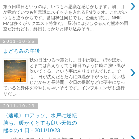
›
第五日曜日というのは、いつも不思議な感じがします。朝、目
が覚めていつも無意識にスイッチを入れるFMラジオ。これがい
つもと違うからです。番組枠は同じでも、企画が特別。NHK-
FMは多くがリクエスト特集だ。 昼時には少しゆるんだ熊本の雨
空だけれども、終日しっかりと降り込みそう...
2011-10-25
まどろみの午後
秋の日はつるべ落とし。日中は割に、ぽかぽか、
›
とまでは言えなくても昨日のように時に強い風が
吹いてくる、という事はありませんでした。で
も、日が沈んだとたんに気温が下がった。良い感
じだからと長時間、夕日の撮影などに夢中になっ
ていると身体を冷やしちゃいそうです。インフルエンザも流行
りだし...
2011-10-23
〈速報〉ロアッソ、水戸に逆転
勝ち、暖かくとても良い天気の
熊本の１日 - 2011/10/23
›