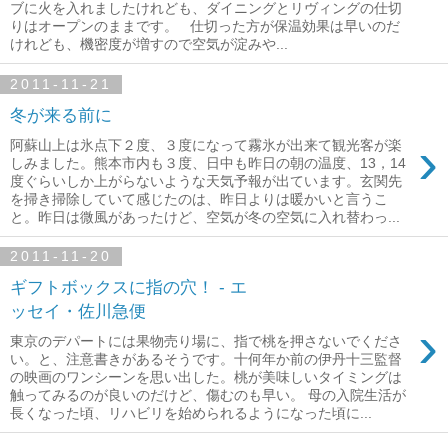
ブに火を入れましたけれども、ダイニングとリヴィングの仕切
りはオープンのままです。 仕切った方が保温効果は早いのだ
けれども、機密度が増すので空気が淀みや...
2011-11-21
冬が来る前に
›
阿蘇山上は氷点下２度、３度になって霧氷が出来て観光客が楽
しみました。熊本市内も３度、日中も昨日の朝の温度、13，14
度ぐらいしか上がらないような天気予報が出ています。玄関先
を掃き掃除していて感じたのは、昨日よりは暖かいと言うこ
と。昨日は微風があったけど、空気が冬の空気に入れ替わっ...
2011-11-20
ギフトボックスに指の穴！ - エ
ッセイ・佐川急便
›
東京のデパートには果物売り場に、指で桃を押さないでくださ
い。と、注意書きがあるそうです。十何年か前の伊丹十三監督
の映画のワンシーンを思い出した。桃が美味しいタイミングは
触ってみるのが良いのだけど、傷むのも早い。 母の入院生活が
長くなった頃、リハビリを始められるようになった頃に...