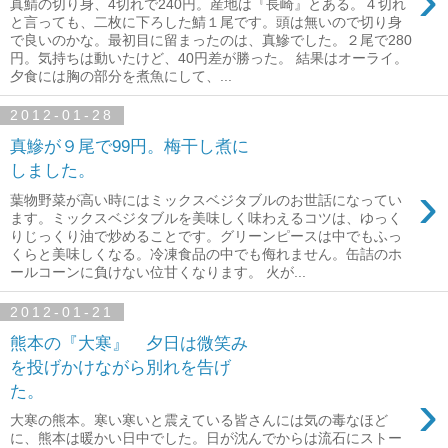
›
真鯖の切り身、4切れで240円。産地は『長崎』とある。４切れ
と言っても、二枚に下ろした鯖１尾です。頭は無いので切り身
で良いのかな。最初目に留まったのは、真鰺でした。２尾で280
円。気持ちは動いたけど、40円差が勝った。 結果はオーライ。
夕食には胸の部分を煮魚にして、...
2012-01-28
真鰺が９尾で99円。梅干し煮に
しました。
›
葉物野菜が高い時にはミックスベジタブルのお世話になってい
ます。ミックスベジタブルを美味しく味わえるコツは、ゆっく
りじっくり油で炒めることです。グリーンピースは中でもふっ
くらと美味しくなる。冷凍食品の中でも侮れません。缶詰のホ
ールコーンに負けない位甘くなります。 火が...
2012-01-21
熊本の『大寒』 夕日は微笑み
を投げかけながら別れを告げ
た。
›
大寒の熊本。寒い寒いと震えている皆さんには気の毒なほど
に、熊本は暖かい日中でした。日が沈んでからは流石にストー