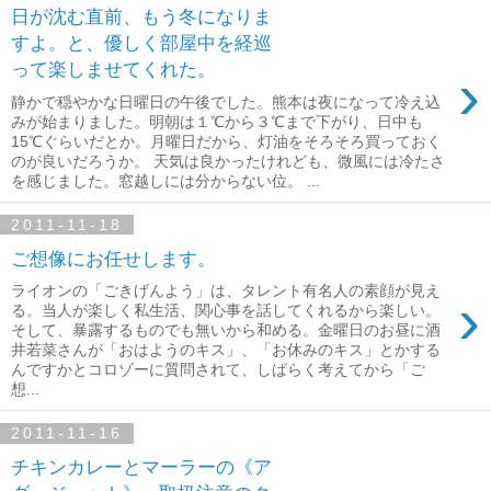
日が沈む直前、もう冬になりま
すよ。と、優しく部屋中を経巡
って楽しませてくれた。
›
静かで穏やかな日曜日の午後でした。熊本は夜になって冷え込
みが始まりました。明朝は１℃から３℃まで下がり、日中も
15℃ぐらいだとか。月曜日だから、灯油をそろそろ買っておく
のが良いだろうか。 天気は良かったけれども、微風には冷たさ
を感じました。窓越しには分からない位。 ...
2011-11-18
ご想像にお任せします。
ライオンの「ごきげんよう」は、タレント有名人の素顔が見え
›
る。当人が楽しく私生活、関心事を話してくれるから楽しい。
そして、暴露するものでも無いから和める。金曜日のお昼に酒
井若菜さんが「おはようのキス」、「お休みのキス」とかする
んですかとコロゾーに質問されて、しばらく考えてから「ご
想...
2011-11-16
チキンカレーとマーラーの《ア