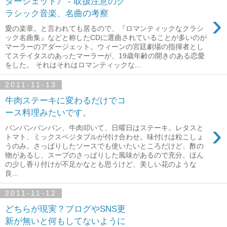
ダージェット》 - 取扱注意のク
ラシック音楽、名曲の考察
›
愛の楽章。と言われても居るので、『ロマンティックなクラシ
ック名曲集』などと称したCDに選曲されていることが多いのが
マーラーのアダージェット。ウィーンの宮廷劇場の指揮者とし
てステイタスのあったマーラーが、19歳年齢の開きのある恋愛
をした。 それはそれはロマンティックな...
2011-11-13
牛肉ステーキに変わるだけでコ
ース料理みたいです。
›
バンバンバンバン、牛肉叩いて、日曜日はステーキ。レタスと
トマト、ミックスベジタブルが付け合わせ。味付けは粒こしょ
うのみ。さっぱりしたソースでも使いたいところだけど、酢の
物があるし、スープのさっぱりした風味があるので充分。ほん
の少し香り付けが不足かなとも思うけど、美しい花のような
良...
2011-11-12
どちらが現実？ブログやSNS更
新が無いと何もしてないように