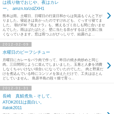
は残り物でおじや、夜はカレ
ー。 amzn.to/zdZXH1
›
熊本は雨。土曜日、日曜日の行楽日和からは気温もぐんと下が
りました。寝起きは良かったのですけれども、ぐっすり寝てま
した。 朝のFM『気まクラ』も、燃えるゴミ出しも間に合いませ
んでした。雨はばたばたと、壁に当たる音がするほど次第に強
くなっていきます。窓は雨つぶがびっしりで、結露のよ...
2012-02-09
水曜日のビーフシチュー
›
月曜日にカレーをバラ肉で作って、昨日の焼き肉炒めと同じ
肉。三日間同じように並んでしまいました。玉葱と人参を消費
しなくちゃいけない頃合いになっていたのでした。 肉と野菜だ
けを煮込んでいる時にコンソメを加えただけで、工夫はほとん
どしていません。 島原半島の段々畑で育っ...
2012-01-31
長崎 真鯖煮魚 - そして、
ATOK2011は面白い。
#atok2011