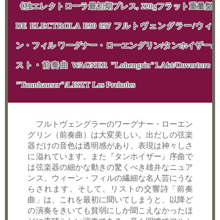
《独エレクトローラ最初期プレス, 220gフラット重量盤
DE ELECTROLA E90 097 フルトヴェングラー/ウィ
ン・フィル ワーグナー・ローエングリン/タンホイザー/
スト・前奏曲 WAGNER "Lohengrin"1.Akt/Ouverture z
"Tannhauser"/LISZT Les Preludes
フルトヴェングラーのワーグナー・ローエン
グリン（前奏曲）は大変美しい。出だしの弦楽
器だけの音色は透明感があり、表現は神々しさ
に溢れています。また『タンホイザー』序曲で
は弦楽器の細かな動きの驚くべき雄弁なニュア
ンス、ウィーン・フィルの繊細な名人芸にうな
らされます。そして、リストの交響詩「前奏
曲」は、これを最初に聞いてしまうと、以降ど
の演奏をきいても貧弱にしか聞こえなかったほ