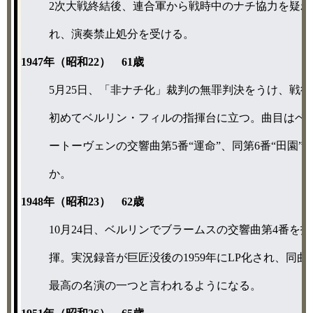
2次大戦終結後、連合軍から戦時中のナチ協力を疑わ
れ、演奏禁止処分を受ける。
1947年（昭和22） 61歳
5月25日、「非ナチ化」裁判の無罪判決をうけ、戦後
初めてベルリン・フィルの指揮台に立つ。曲目はベ
ートーヴェンの交響曲第5番“運命”、同第6番“田園”
か。
1948年（昭和23） 62歳
10月24日、ベルリンでブラームスの交響曲第4番を指
揮。実況録音が巨匠没後の1959年にLP化され、同曲
最高の名演の一つと言われるようになる。