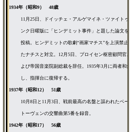
1934年（昭和9） 48歳
11月25日、ドイッチェ・アルゲマイネ・ツァイトゥ
ンク日曜版に「ヒンデミット事件」と題した論文を
投稿。ヒンデミットの歌劇“画家マチス”を上演禁止
たナチスと対立。12月5日、プロイセン枢密顧問官お
よび帝国音楽院副総裁を辞任。1935年3月に両者和解
し、指揮台に復帰する。
1937年（昭和12） 51歳
10月8日と11月3日、戦前最高の名盤と謳われたベー
トーヴェンの交響曲第5番を録音。
1942年（昭和17） 56歳