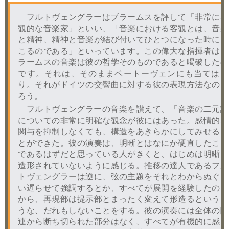
フルトヴェングラーはブラームスを評して「非常に客
観的な音楽家」といい、「音楽における客観とは、音楽
と精神、精神と音楽が結び付いてひとつになった時に起
こるのである」といっています。この偉大な指揮者はブ
ラームスの音楽は彼の哲学そのものであると喝破したの
です。それは、そのままベートーヴェンにも当てはま
り。それがドイツの交響曲に対する彼の表現方法なのだ
ろう。
フルトヴェングラーの音楽を讃えて、「音楽の二元論
についての非常に明確な観念が彼にはあった。感情的な
関与を抑制しなくても、構造をあきらかにしてみせるこ
とができた。彼の演奏は、明晰とはなにか硬直したこと
であるはずだと思っている人がきくと、はじめは明晰に
造形されていないように感じる。推移の達人であるフル
トヴェングラーは逆に、弦の主題をそれとわからぬぐら
い遅らせて強調するとか、すべてが展開を経験したのだ
から、再現部は提示部とまったく変えて形造るというよ
うな、だれもしないことをする。彼の演奏には全体の関
連から断ち切られた部分はなく、すべてが有機的に感じ