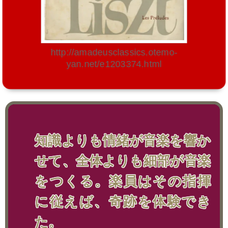
http://amadeusclassics.otemo-
yan.net/e1203374.html
知識よりも情緒が音楽を響か
せて、全体よりも細部が音楽
をつくる。楽員はその指揮
に従えば、奇跡を体験でき
た。