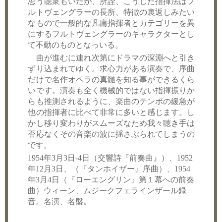
思う聴衆もいたが、所詮、こうした指揮法はフ
ルトヴェングラーの長所、特徴の裏返しみたい
なもので一般的な凡庸指揮者とカテゴリーを異
にするフルトヴェングラーのキャラクターとし
て不動のものとなっいる。
曲が進むに連れ次第にドラマの深淵へと引き
ずり込まれてゆく。求心力がある演奏で、序曲
だけで名作オペラの真髄を知る事ができるくら
いです。演奏も全く機械的ではない指揮振りか
らも推測されるように、楽曲のテンポの緩急が
他の指揮者に比べて非常に多いと感じます。し
かし移り変わりがスムーズなため我々聴き手は
否応なくその音楽の波に揺さぶられてしまうの
です。
1954年3月3日-4日（交響詩『前奏曲』）、1952
年12月3日、（『タンホイザー』序曲）、1954
年3月4日（『ローエングリン』第１幕への前奏
曲）ウィーン、ムジークフェラインザール録
音。名演、名盤。