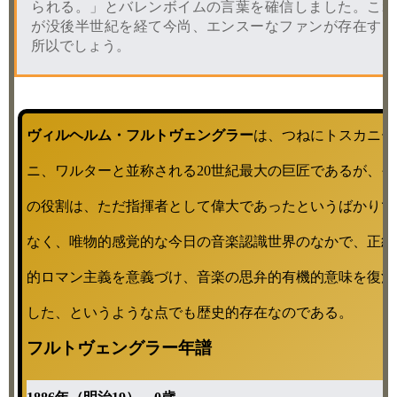
られる。」とバレンボイムの言葉を確信しました。これ
が没後半世紀を経て今尚、エンスーなファンが存在する
所以でしょう。
ヴィルヘルム・フルトヴェングラー
は、つねにトスカニー
ニ、ワルターと並称される20世紀最大の巨匠であるが、そ
の役割は、ただ指揮者として偉大であったというばかりで
なく、唯物的感覚的な今日の音楽認識世界のなかで、正統
的ロマン主義を意義づけ、音楽の思弁的有機的意味を復活
した、というような点でも歴史的存在なのである。
フルトヴェングラー年譜