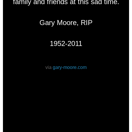
family and friends at this sad time.
Gary Moore, RIP
1952-2011
via
gary-moore.com