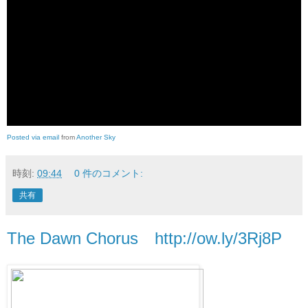
Posted via email
from
Another Sky
時刻:
09:44
0 件のコメント:
共有
The Dawn Chorus http://ow.ly/3Rj8P