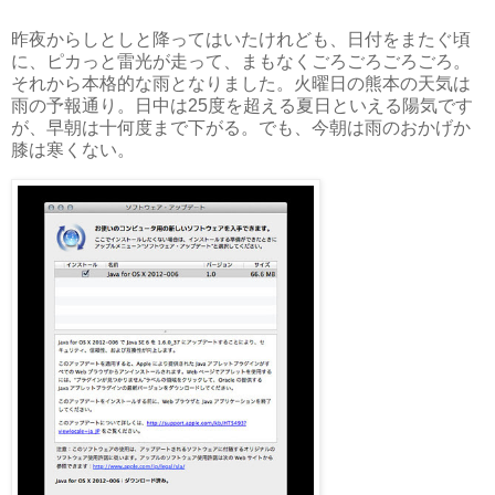
昨夜からしとしと降ってはいたけれども、日付をまたぐ頃
に、ピカっと雷光が走って、まもなくごろごろごろごろ。
それから本格的な雨となりました。火曜日の熊本の天気は
雨の予報通り。日中は25度を超える夏日といえる陽気です
が、早朝は十何度まで下がる。でも、今朝は雨のおかげか
膝は寒くない。