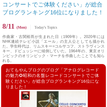
コンサートでご体験ください」が総合
ブログランキング16位になりました！
8/11
(Mon)
Today's Topics
作曲家・古関裕而が生まれた日（1909年）。2020年には
NHK連続テレビ小説「エール」の主人公としても描かれ
た。学生時代は、リムスキー=コルサコフ、ストラヴィンス
キー、ドビュッシーに傾倒していた。1964年の、東京オリ
ンピックのオリンピック・マーチを作曲したことでも知ら
れる。
おてもやんブログのブログ「アナログレコード
の魅力✪昭和の名盤レコードコンサートでご体
験ください」が総合ブログランキング16位にな
りました！