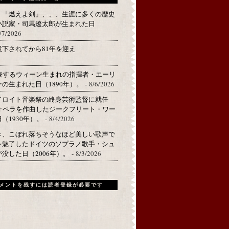
、「燃えよ剣」、、、生涯に多くの歴史
小説家・司馬遼太郎が生まれた日
/7/2026
下されてから81年を迎え
代表するウィーン生まれの指揮者・エーリ
の生まれた日（1890年）。
- 8/6/2026
イロイト音楽祭の終身芸術監督に就任
のオペラを作曲したジークフリート・ワー
（1930年）。
- 8/4/2026
き、こぼれ落ちそうなほど美しい歌声で
を魅了したドイツのソプラノ歌手・シュ
没した日（2006年）。
- 8/3/2026
メントを残すには読者登録が必要です