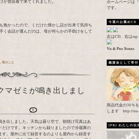
けが普段着で来てくれました。
ホームページは『武者がえし
です。
今週のお薦めCD
も無かったので、くだけた懐かし話が出来て気持ち
手く会話が運んだのは、母が何らかの手助けをして
左はCD、右はm
Vn & Pno Sonns
,
母のこと
義援金として寄付し
クマゼミが鳴き出しまし
商品代金の30％
します http://nu-ca
0
鳴き出しました。天気は曇り空で、朝焼け写真はあ
[PR] わたしの
ドだけです。キッチンから録りましたので冷蔵庫の
ます。屋外に出て録音するのよりも屋内から録音す