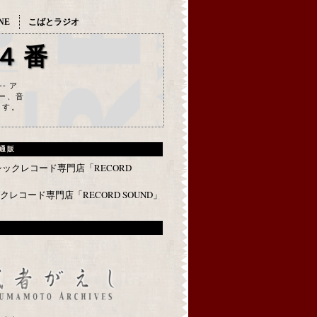
NE
こばとラジオ
４番
--- ア
ー、音
ます。
通販
レコード専門店「RECORD SOUND」