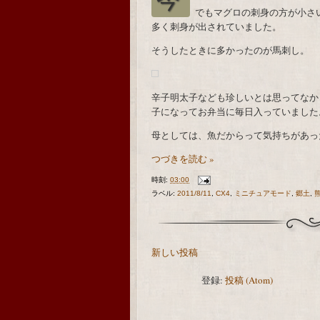
でもマグロの刺身の方が小さ
多く刺身が出されていました。
そうしたときに多かったのが馬刺し。
辛子明太子なども珍しいとは思ってなか
子になってお弁当に毎日入っていました
母としては、魚だからって気持ちがあっ
つづきを読む »
時刻:
03:00
ラベル:
2011/8/11
,
CX4
,
ミニチュアモード
,
郷土
,
新しい投稿
登録:
投稿 (Atom)