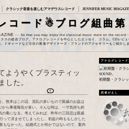
クラシック音楽を楽しむアマデウスレコード
JENNIFER MUSIC MAGAZI
レコード☃ブログ組曲第
AZINE
--- So that you may enjoy the classical music more on the record 
ックスの総合ブログ。アナログレコードを中心としたエッセイ、コラム。CDレビュ
信。ドギャードなど注目の新進デザイナーズ・ブランドのアクセサリーもご紹介し
アナログレコード
てようやくプラスティッ
初期盤・クラシック
ました。
0
武者がえし
だから事後報告が多い。そんな時は、一寸気持ち的
気の毒になる。考えてみれば、昨年の三回忌は親戚
行って済ませてしまったし、初盆の時ももしかした
客もなかった。結婚式とか何かではないので、案内