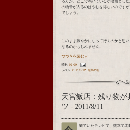
る方が、どこで鳴いているか漠然とした
の物音が入るのはやむを得ないのですが
でしょう。
このまま賑やかになって行くのかと思い
なるのかもしれません。
つづきを読む »
時刻:
07:00
ラベル:
2011/8/12
,
熊本の朝
天宮飯店：残り物が
ツ - 2011/8/11
今観ていたテレビで、熊本で馬