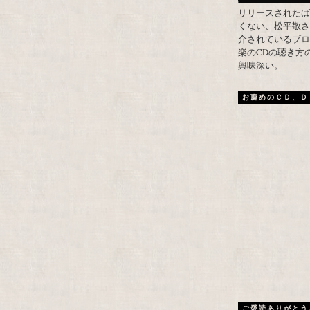
リリースされたば
くない、松平敬さ
介されているブロ
楽のCDの聴き方
興味深い。
お薦めのＣＤ、Ｄ
ご愛読ありがとう