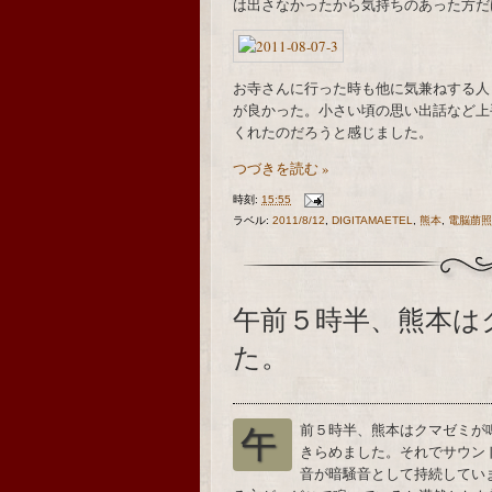
は出さなかったから気持ちのあった方だ
お寺さんに行った時も他に気兼ねする人
が良かった。小さい頃の思い出話など上
くれたのだろうと感じました。
つづきを読む »
時刻:
15:55
ラベル:
2011/8/12
,
DIGITAMAETEL
,
熊本
,
電脳萠照
午前５時半、熊本は
た。
前５時半、熊本はクマゼミが
午
きらめました。それでサウン
音が暗騒音として持続してい