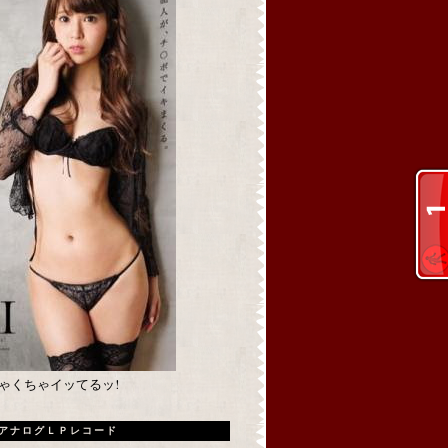
めちゃくちゃイッてるッ!
アナログＬＰレコード