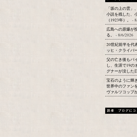
「坂の上の雲」
小説を残した、
（1923年）。
- 8
広島への原爆が投
る。
- 8/6/2026
20世紀前半を
ッヒ・クライバー
父の亡き後もバ
し、生涯で19
グナーが没した日
宝石のように輝
世界中のファン
ヴァルツコップが
読者 ブログにコ