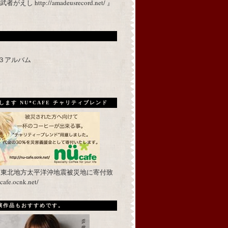
 http://amadeusrecord.net/ 』
p３アルバム
ます NU*CAFE チャリティブレンド
を東北地方太平洋沖地震被災地に寄付致
fe.ocnk.net/
出演作品もおすすめです。