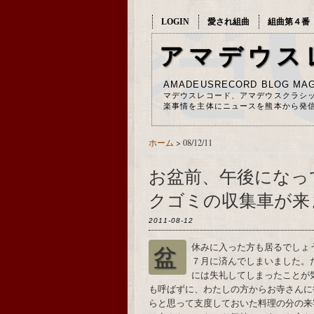
LOGIN
愛され組曲
組曲第４番
アマデウス
AMADEUSRECORD BLOG MAG
マデウスレコード、アマデウスクラシ
楽事情を主体にニュースを熊本から発
ホーム
> 08/12/11
お盆前、午後になっ
クゴミの収集車が来
2011-08-12
盆休みに入った方も居るでしょう。熊本はこの辺、混乱の多いもので親戚のお盆は
７月に済んでしまいました。
には失礼してしまったことが
も呼ばずに、わたしの方からお寺さんに
らと思って支度しておいた料理の分の来