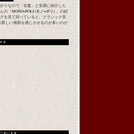
かりなので「名盤」と安易に紹介した
んの「
MONO=POLI (モノ=ポリ)
」の紹
グを見て回っていると、クラシック音
の新しい側面を感じさせるのが多いのが
ＶＤ
ございます