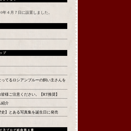
010年４月７日に設置しました。
ップ
なってるロシアンブルーの飼い主さんを
の皆様ご注意ください。【RT推奨】
己紹介
歴史】とある写真集を誕生日に発売
ド☃ブログ組曲第４番