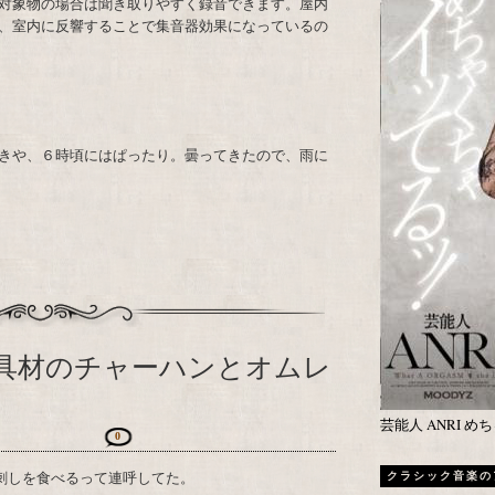
対象物の場合は聞き取りやすく録音できます。屋内
、室内に反響することで集音器効果になっているの
きや、６時頃にはぱったり。曇ってきたので、雨に
具材のチャーハンとオムレ
芸能人 ANRI 
0
刺しを食べるって連呼してた。
クラシック音楽の