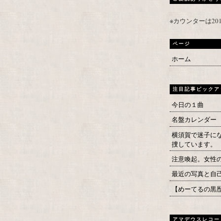
※カウンターは2
ページ
ホーム
注目記事ピックア
今日の１曲
名盤カレンダー
横須賀で迷子に
捜しています。
注意喚起。女性
最近の写真と自
【めーてるの黒
アマデウスレコー