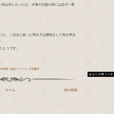
い頃は珍しかったな。夕食の父親の前には必ず一皿
った。二日ほど経った明太子は網焼きして焼き明太
。
たようです。
熊本特産
,
幻想ストリート
,
天宮飯店
あなたが持つべき
ホーム
前の投稿