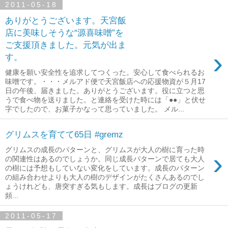
2011-05-18
ありがとうございます。天宮飯
店に美味しそうな“源喜味噌”を
ご支援頂きました。元気が出ま
›
す。
健康を願い安全性を追求してつくった。安心して食べられるお
味噌です。・・・メルアド便で天宮飯店への応援物資が５月17
日の午後、届きました。ありがとうございます。役に立つと思
うで食べ物を送りました。と連絡を受けた時には「●●」と伏せ
字でしたので、お菓子かなって思っていました。 メル...
グリムスを育てて65日 #gremz
グリムスの成長のパターンと、グリムスが大人の樹に育った時
›
の関連性はあるのでしょうか。同じ成長パターンで居ても大人
の樹には予想もしていない変化をしています。成長のパターン
の組み合わせよりも大人の樹のデザインがたくさんあるのでし
ょうけれども、唐突すぎる気もします。成長はブログの更新
頻...
2011-05-17