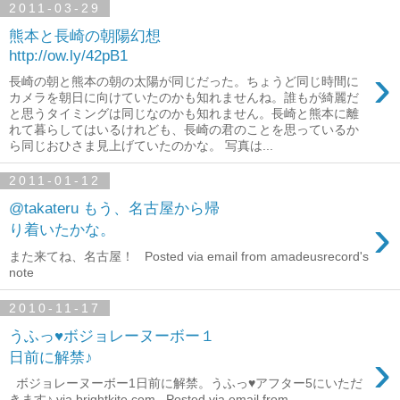
2011-03-29
熊本と長崎の朝陽幻想
http://ow.ly/42pB1
›
長崎の朝と熊本の朝の太陽が同じだった。ちょうど同じ時間に
カメラを朝日に向けていたのかも知れませんね。誰もが綺麗だ
と思うタイミングは同じなのかも知れません。長崎と熊本に離
れて暮らしてはいるけれども、長崎の君のことを思っているか
ら同じおひさま見上げていたのかな。 写真は...
2011-01-12
@takateru もう、名古屋から帰
›
り着いたかな。
また来てね、名古屋！ Posted via email from amadeusrecord's
note
2010-11-17
うふっ♥ボジョレーヌーボー１
›
日前に解禁♪
ボジョレーヌーボー1日前に解禁。うふっ♥アフター5にいただ
きます♪ via brightkite.com Posted via email from