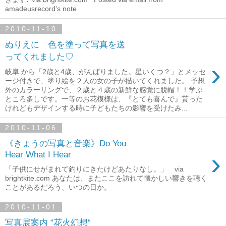
amadeusrecord's note
2010-11-10
ぬりえに 色を塗って写真を送
ってくれました♡
›
岐阜 から「2歳と4歳、がんばりました。星いくつ？」とメッセ
ージ付きで、塗り絵を２人の女の子が描いてくれました。 予想
外のカラーリングで、２歳と４歳の新鮮な感覚に脱帽！！学ぶ
ところ多しです。一等のお花模様は、『とても喜んで』貰った
けれどもデザインする時に子どもたちの影響を受けたみ...
2010-11-06
《きょうの写真と音楽》Do You
›
Hear What I Hear
「子供にせがまれて釣りにきたけどあたりなし。」 via
brightkite.com あなたは、またここを訪れて懐かしい響きを聴く
ことがあるだろう、いつの日か。
2010-11-01
写真展案内 “花火幻想“