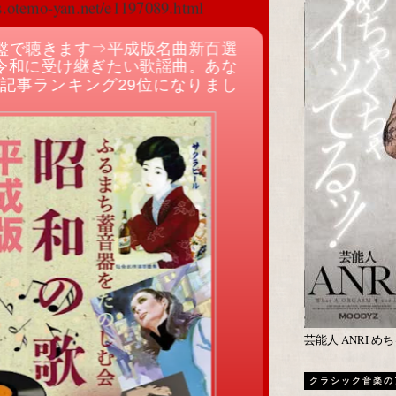
cs.otemo-yan.net/e1197089.html
盤で聴きます⇒平成版名曲新百選
令和に受け継ぎたい歌謡曲。あな
記事ランキング29位になりまし
芸能人 ANRI 
クラシック音楽の