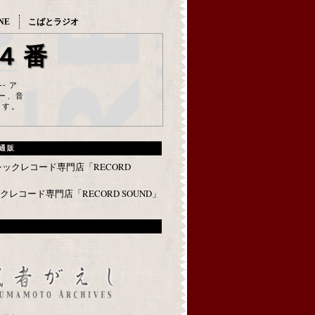
NE
こばとラジオ
４番
--- ア
ー、音
ます。
通販
レコード専門店「RECORD SOUND」