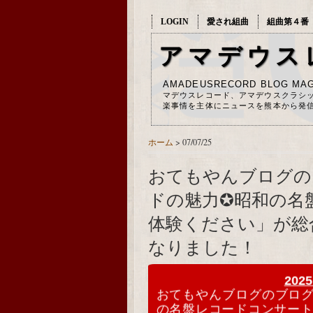
LOGIN
愛され組曲
組曲第４番
アマデウス
AMADEUSRECORD BLOG MAG
マデウスレコード、アマデウスクラシ
楽事情を主体にニュースを熊本から発
ホーム
> 07/07/25
おてもやんブログの
ドの魅力✪昭和の名
体験ください」が総
なりました！
2025-07-07
2025
おてもやんブログのブロ
の名盤レコードコンサー