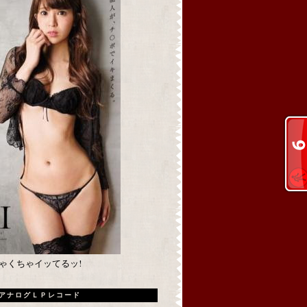
めちゃくちゃイッてるッ!
アナログＬＰレコード