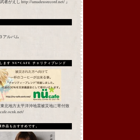
 http://amadeusrecord.net/ 』
p３アルバム
ます NU*CAFE チャリティブレンド
を東北地方太平洋沖地震被災地に寄付致
fe.ocnk.net/
出演作品もおすすめです。