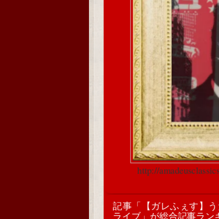
http://amadeusclassi
記事「【ガレふぇす】うた
ライブ」が総合記事ラン