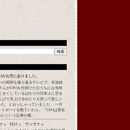
FOがお空にありました。
べの昭和を振り返るテレビで、矢追純
さんがUFOを仕掛けた心うちには当時
くせくしているばかりの日本人に空を
んびり見上げるゆとりを持って欲しい
った、とおっしゃっていました。 一方
イボーイを観ていたら、『UFOは実在
たという記事が載...
けっ 行けっ ヴィヴァっ