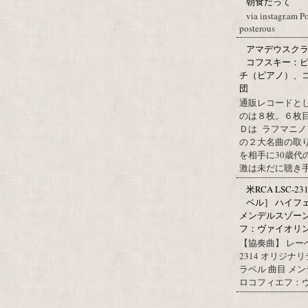
朝食だって
via instagr.am P
posterous
アマデウスクラ
コフスキー：ピ
チ（ピアノ）、
団
通販レコードと
のは８枚。６枚
Ｄは ラフマニノ
の２大名曲の取
を相手に30歳
激は未だに聴き手に
米RCA LSC-2
ベル］ ハイフ
メンデルスゾー
フ：ヴァイオリン協
【協奏曲】 レーベ
2314 オリジナ
ラベル 曲目 メ
ロコフィエフ：ヴァ