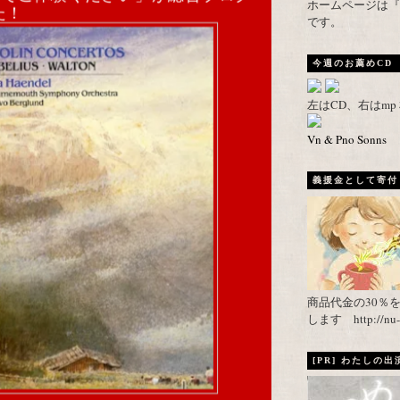
ホームページは『武者がえし
た！
です。
今週のお薦めCD
左はCD、右はm
Vn & Pno Sonns
義援金として寄付し
商品代金の30％
します http://nu-ca
[PR] わたしの