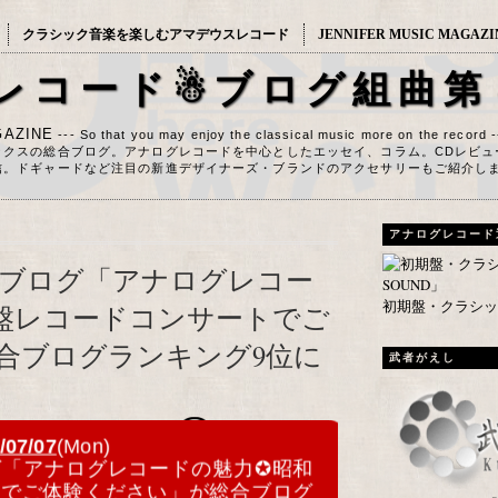
クラシック音楽を楽しむアマデウスレコード
JENNIFER MUSIC MAGAZI
レコード☃ブログ組曲第
AZINE
--- So that you may enjoy the classical music more on the record 
ックスの総合ブログ。アナログレコードを中心としたエッセイ、コラム。CDレビュ
信。ドギャードなど注目の新進デザイナーズ・ブランドのアクセサリーもご紹介し
アナログレコード
ブログ「アナログレコー
初期盤・クラシック
盤レコードコンサートでご
合ブログランキング9位に
武者がえし
0
/07/07
(Mon)
グ「アナログレコードの魅力✪昭和
トでご体験ください」が総合ブログ