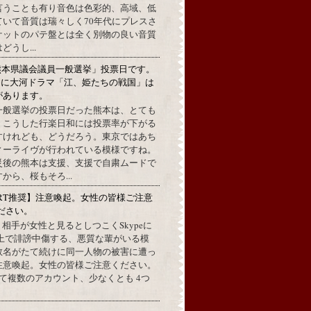
言うことも有り音色は色彩的、高域、低
ていて音質は瑞々しく70年代にプレスさ
ケットのパテ盤とは全く別物の良い音質
うし...
熊本県議会議員一般選挙」投票日です。
めに大河ドラマ「江、姫たちの戦国」は
があります。
一般選挙の投票日だった熊本は、とても
。こうした行楽日和には投票率が下がる
すけれども、どうだろう。東京ではあち
ィーライヴが行われている模様ですね。
災後の熊本は支援、支援で自粛ムードで
から、桜もそろ...
RT推奨】注意喚起。女性の皆様ご注意
ださい。
上で、相手が女性と見るとしつこくSkypeに
L上で誹謗中傷する、悪質な輩がいる模
数名がたて続けに同一人物の被害に遭っ
注意喚起。女性の皆様ご注意ください。
して複数のアカウント、少なくとも 4つ