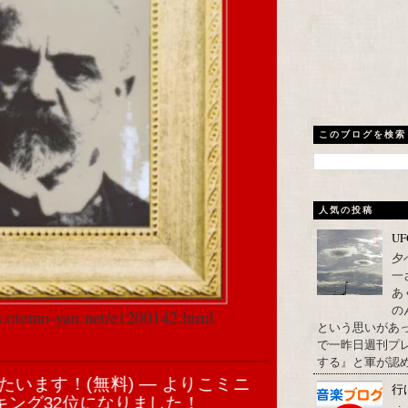
このブログを検索
人気の投稿
U
夕
一
あ
の
cs.otemo-yan.net/e1200142.html
という思いがあ
で一昨日週刊プレ
する』と軍が認め
います！(無料) ― よりこミニ
行
キング32位になりました
！