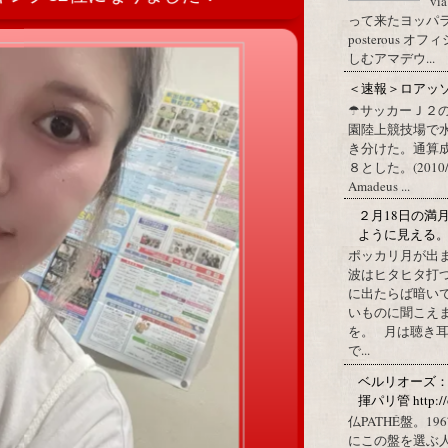
vi
って来たヨッパライ？ Pos
posterous
しむアマデウ...
＜速報＞ロアッ
☂サッカーＪ２
園陸上競技場で
き分けた。通算
８とした。(2010/09/1
Amadeus ...
２月18日の満
ように見える
ポッカリ月が出
波はヒタヒタ打つ
に出たらば暗いで
いものに聞こえ
を。 月は聴き耳
で...
ベルリオーズ
揮パリ管 http://o
仏PATHÉ盤。
にこの盤を選ぶ