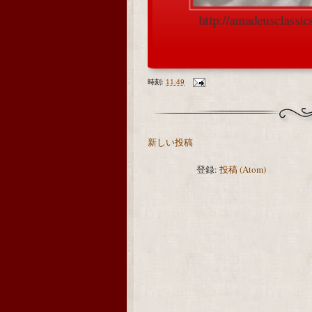
http://amadeusclassi
つづきを読む »
時刻:
11:49
新しい投稿
登録:
投稿 (Atom)