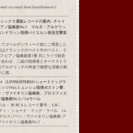
osted via email from Jennifermusic's
シックス通販レコードの案内 - チャイ
アノ協奏曲No.1 マルタ・アルゲリッ
コンドラシン指揮バイエルン放送交響楽
してゴールデンウィーク前にご用意した
目はクラシックのベスト中のベスト。Ｃ
フ:ピアノ協奏曲第3番 共にライヴ録音
り合わせ、二組の指揮者とオーケストラ
代のアルゲリッチの奔放で緻密な演奏の刺
感...
314 ［LIVINGSTEREO シェードドッグラ
ェッツ(Vn),ミュンシュ指揮ボストン響、
ン：ヴァイオリン協奏曲、プロコフィエ
奏曲No.2／1stラベル
ル： 米 RCA レコード番号： LSC-
リティ： シェード・ドッグ・ラベル、1st
ンデルスゾーン：ヴァイオリン協奏曲 プ
イオリン協奏曲No.2 ...