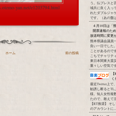
う。仏プレスと
cs.otemo-yan.net/e1203794.html
域共に良く入っ
れたダブルジャ
です。（あの盤はど
４月10日は「
開票速報のた
放送時間に変更
熊本県議会議員
良い一日でした
ことがあるので
ホーム
前の投稿
こちでチャリテ
東日本関東大震
重々しい空気です
【
く
最近Twitter
勧誘し断るとT
様。知人女性複
たので、敢えて
【RT推奨】 そ
のアカウントに...