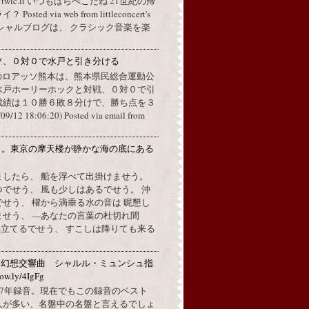
a twic.li いつもはらぺこだね 21世紀の帰
ted via web from littleconcert's
 オフィシャルブログは、 クラシック音楽を楽
ソ、０対０で水戸と引き分ける
のロアッソ熊本は、熊本県民総合運動公
水戸ホーリーホックと対戦、０対０で引
成績は１０勝６敗８分けで、勝ち点を３
2 18:06:20) Posted via email from
月。東京の摩天楼が静かな海の底にある
。
ましたら、 船を浮べて出掛けませう。
でせう、 風も少しはあるでせう。 沖
せう、 櫂から滴垂る水の音は 昵懇し
ませう、 —あなたの言葉の杜切れ間
立てるでせう、 すこしは降りても来る
：幻想交響曲 シャルル・ミュンシュ指
w.ly/4IgFg
1967年録音。現在でもこの録音のベスト
人が多い、名盤中の名盤と言えるでしょ