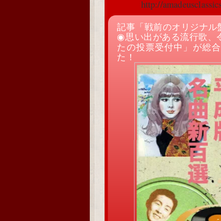
http://amadeusclassi
記事「戦前のオリジナル
◉思い出がある流行歌、
たの投票受付中」が総合
た！