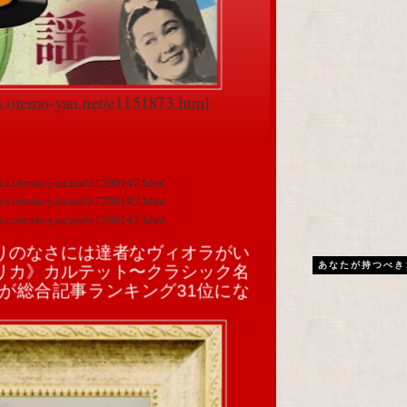
cs.otemo-yan.net/e1151873.html
ics.otemo-yan.net/e1200142.html
ics.otemo-yan.net/e1200142.html
ics.otemo-yan.net/e1200142.html
りのなさには達者なヴィオラがい
あなたが持つべき
リカ》カルテット〜クラシック名
が総合記事ランキング31位にな