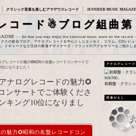
クラシック音楽を楽しむアマデウスレコード
JENNIFER MUSIC MAGAZI
レコード☃ブログ組曲第
AZINE
--- So that you may enjoy the classical music more on the record 
ックスの総合ブログ。アナログレコードを中心としたエッセイ、コラム。CDレビュ
信。ドギャードなど注目の新進デザイナーズ・ブランドのアクセサリーもご紹介し
ログレコードの魅力✪昭和の名盤レコードコンサートで
アナログレコード
0位になりました！
アナログレコードの魅力✪
初期盤・クラシック
コンサートでご体験くださ
武者がえし
ンキング10位になりまし
ドの魅力✪昭和の名盤レコードコン