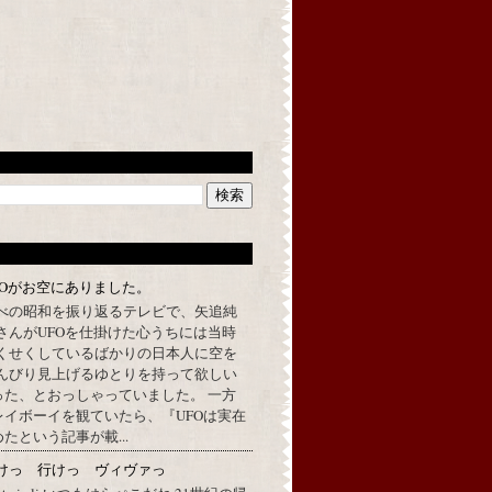
FOがお空にありました。
べの昭和を振り返るテレビで、矢追純
さんがUFOを仕掛けた心うちには当時
くせくしているばかりの日本人に空を
んびり見上げるゆとりを持って欲しい
った、とおっしゃっていました。 一方
イボーイを観ていたら、『UFOは実在
たという記事が載...
けっ 行けっ ヴィヴァっ