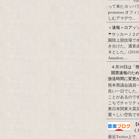
vi
って来たヨッパライ？ Pos
posterous
しむアマデウ...
＜速報＞ロアッ
☂サッカーＪ２
園陸上競技場で
き分けた。通算
８とした。(2010/09/1
Amadeus ...
４月10日は「
開票速報のた
放送時間に変更
熊本県議会議員
良い一日でした
ことがあるので
こちでチャリテ
東日本関東大震
重々しい空気です
【
く
最近Twitter