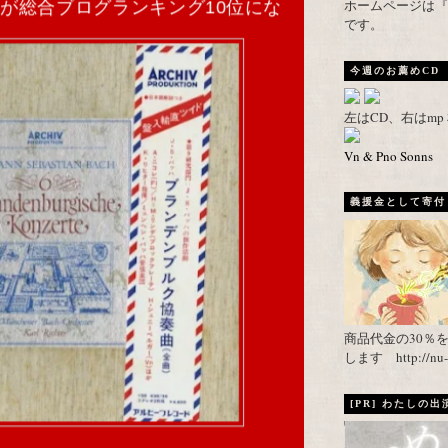
ホームページは『武者がえし
が総合ブログランキング10位にな
です。
今週のお薦めCD
左はCD、右はm
Vn & Pno Sonns
義援金として寄付し
商品代金の30％
します http://nu-ca
[PR] わたしの