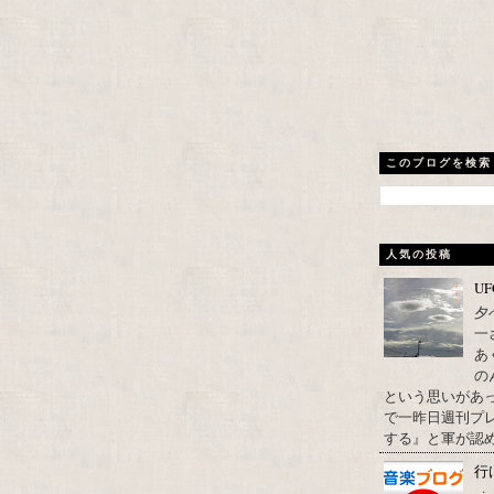
このブログを検索
人気の投稿
U
夕
一
あ
の
という思いがあ
で一昨日週刊プレ
する』と軍が認め
行