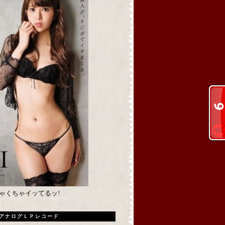
めちゃくちゃイッてるッ!
アナログＬＰレコード