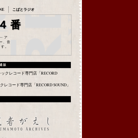
NE
こばとラジオ
４番
--- ア
ー、音
ます。
通販
レコード専門店「RECORD SOUND」