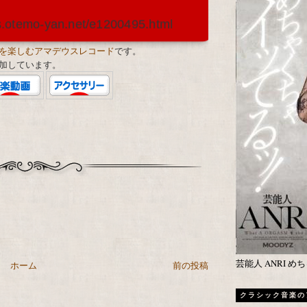
s.otemo-yan.net/e1200495.html
を楽しむアマデウスレコード
です。
加しています。
芸能人 ANRI 
ホーム
前の投稿
クラシック音楽の