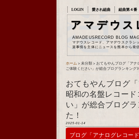
LOGIN
愛され組曲
組曲第４番
アマデウス
AMADEUSRECORD BLOG MAG
マデウスレコード、アマデウスクラシ
楽事情を主体にニュースを熊本から発
ホーム
> 未分類 >
おてもやんブログ「アナ
ご体験ください」が総合ブログランキング1
おてもやんブログ「
昭和の名盤レコード
い」が総合ブログラ
た！
2025-01-14
ブログ「アナログレコー