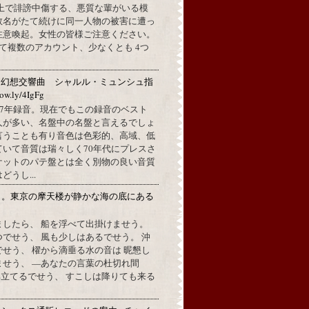
L上で誹謗中傷する、悪質な輩がいる模
数名がたて続けに同一人物の被害に遭っ
注意喚起。女性の皆様ご注意ください。
して複数のアカウント、少なくとも 4つ
：幻想交響曲 シャルル・ミュンシュ指
w.ly/4IgFg
1967年録音。現在でもこの録音のベスト
人が多い、名盤中の名盤と言えるでしょ
言うことも有り音色は色彩的、高域、低
ていて音質は瑞々しく70年代にプレスさ
ケットのパテ盤とは全く別物の良い音質
うし...
月。東京の摩天楼が静かな海の底にある
。
ましたら、 船を浮べて出掛けませう。
でせう、 風も少しはあるでせう。 沖
せう、 櫂から滴垂る水の音は 昵懇し
ませう、 —あなたの言葉の杜切れ間
立てるでせう、 すこしは降りても来る