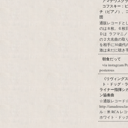
アマデウスクラ
コフスキー：ピ
チ（ピアノ）、
団
通販レコードと
のは８枚。６枚
Ｄは ラフマニノ
の２大名曲の取
を相手に30歳
激は未だに聴き手に
朝食だって
via instagr.am P
posterous
《リヴィングステ
ト・ドッグ・ラ
ライナー指揮シ
ン協奏曲
☆通販レコード☆
http://amadeuscl
ル：米 RCA レ
ホワイト・ドッグ・