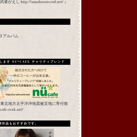
 http://amadeusrecord.net/ 』
p３アルバム
ます NU*CAFE チャリティブレンド
を東北地方太平洋沖地震被災地に寄付致
fe.ocnk.net/
出演作品もおすすめです。