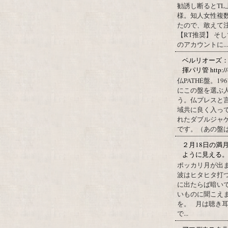
勧誘し断るとT
様。知人女性複
たので、敢えて
【RT推奨】 そ
のアカウントに...
ベルリオーズ
揮パリ管 http://o
仏PATHÉ盤。
にこの盤を選ぶ
う。仏プレスと
域共に良く入っ
れたダブルジャ
です。（あの盤はど
２月18日の満
ように見える
ポッカリ月が出
波はヒタヒタ打つ
に出たらば暗いで
いものに聞こえ
を。 月は聴き耳
で...