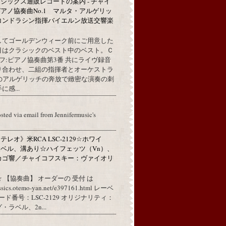
シックス通販レコードの案内 - チャイ
アノ協奏曲No.1 マルタ・アルゲリッ
コンドラシン指揮バイエルン放送交響楽
してゴールデンウィーク前にご用意した
目はクラシックのベスト中のベスト。Ｃ
フ:ピアノ協奏曲第3番 共にライヴ録音
り合わせ、二組の指揮者とオーケストラ
代のアルゲリッチの奔放で緻密な演奏の刺
感...
osted via email from Jennifermusic's
レオ》米RCA LSC-2129☆ホワイ
ベル、溝あり☆ハイフェッツ（Vn）、
カゴ響／チャイコフスキー：ヴァイオリ
 【協奏曲】 オーダーの 受付 は
assics.otemo-yan.net/e397161.html レーベ
コード番号：LSC-2129 オリジナリティ：
ラベル、2n...