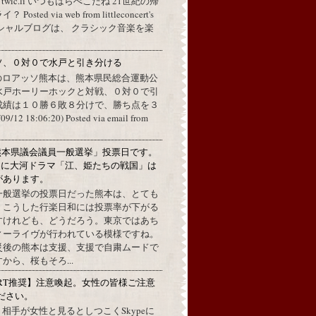
a twic.li いつもはらぺこだね 21世紀の帰
ted via web from littleconcert's
 オフィシャルブログは、 クラシック音楽を楽
ソ、０対０で水戸と引き分ける
のロアッソ熊本は、熊本県民総合運動公
水戸ホーリーホックと対戦、０対０で引
成績は１０勝６敗８分けで、勝ち点を３
2 18:06:20) Posted via email from
熊本県議会議員一般選挙」投票日です。
めに大河ドラマ「江、姫たちの戦国」は
があります。
一般選挙の投票日だった熊本は、とても
。こうした行楽日和には投票率が下がる
すけれども、どうだろう。東京ではあち
ィーライヴが行われている模様ですね。
災後の熊本は支援、支援で自粛ムードで
から、桜もそろ...
RT推奨】注意喚起。女性の皆様ご注意
ださい。
上で、相手が女性と見るとしつこくSkypeに