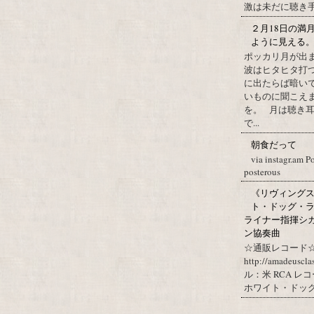
激は未だに聴き手に
２月18日の満
ように見える
ポッカリ月が出
波はヒタヒタ打つ
に出たらば暗いで
いものに聞こえ
を。 月は聴き耳
で...
朝食だって
via instagr.am P
posterous
《リヴィングステ
ト・ドッグ・ラ
ライナー指揮シ
ン協奏曲
☆通販レコード☆
http://amadeuscl
ル：米 RCA レ
ホワイト・ドッグ・