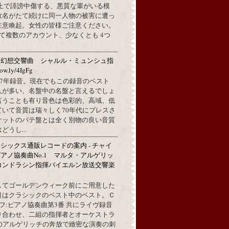
L上で誹謗中傷する、悪質な輩がいる模
数名がたて続けに同一人物の被害に遭っ
注意喚起。女性の皆様ご注意ください。
して複数のアカウント、少なくとも 4つ
：幻想交響曲 シャルル・ミュンシュ指
w.ly/4IgFg
1967年録音。現在でもこの録音のベスト
人が多い、名盤中の名盤と言えるでしょ
言うことも有り音色は色彩的、高域、低
ていて音質は瑞々しく70年代にプレスさ
ケットのパテ盤とは全く別物の良い音質
うし...
シックス通販レコードの案内 - チャイ
アノ協奏曲No.1 マルタ・アルゲリッ
コンドラシン指揮バイエルン放送交響楽
してゴールデンウィーク前にご用意した
目はクラシックのベスト中のベスト。Ｃ
フ:ピアノ協奏曲第3番 共にライヴ録音
り合わせ、二組の指揮者とオーケストラ
代のアルゲリッチの奔放で緻密な演奏の刺