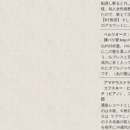
勧誘し断るとT
様。知人女性複
たので、敢えて
【RT推奨】 そ
のアカウントに...
ベルリオーズ
揮パリ管 http://o
仏PATHÉ盤。
にこの盤を選ぶ
う。仏プレスと
域共に良く入っ
れたダブルジャ
です。（あの盤はど
アマデウスクラ
コフスキー：ピ
チ（ピアノ）、
団
通販レコードと
のは８枚。６枚
Ｄは ラフマニノ
の２大名曲の取
を相手に30歳