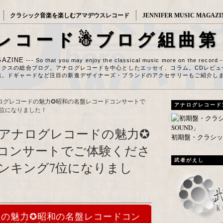
クラシック音楽を楽しむアマデウスレコード
JENNIFER MUSIC MAGAZI
レコード☃ブログ組曲第
AZINE
--- So that you may enjoy the classical music more on the record 
ックスの総合ブログ。アナログレコードを中心としたエッセイ、コラム。CDレビュ
信。ドギャードなど注目の新進デザイナーズ・ブランドのアクセサリーもご紹介し
ログレコードの魅力✪昭和の名盤レコードコンサートで
アナログレコード
位になりました！
アナログレコードの魅力✪
初期盤・クラシック
コンサートでご体験くださ
武者がえし
ンキング7位になりまし
ドの魅力✪昭和の名盤レコードコン