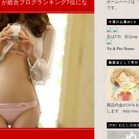
ホームページは『武者がえし
」が総合ブログランキング7位にな
です。
今週のお薦めCD
左はCD、右はm
Vn & Pno Sonns
義援金として寄付し
商品代金の30％
します http://nu-ca
[PR] わたしの