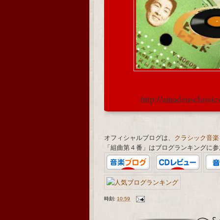
http://amadeusclassi
オフィシャルブログは、
クラシック音楽
「組曲第４番」はブログランキングに参
時刻:
10:59