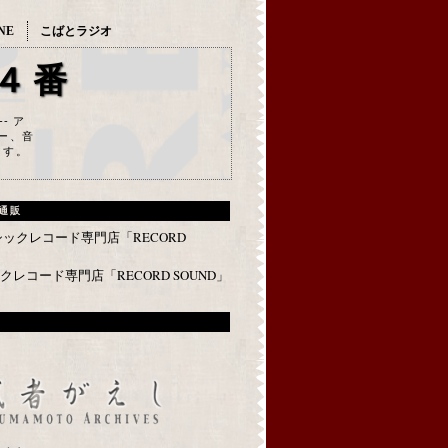
NE
こばとラジオ
４番
--- ア
ー、音
ます。
通販
レコード専門店「RECORD SOUND」