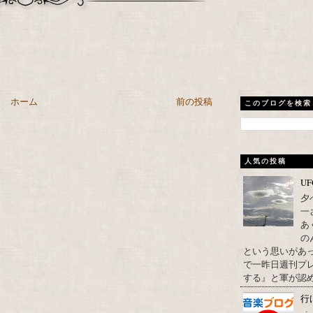
ホーム
前の投稿
このブログを検索
人気の投稿
U
夕
一
あ
の
という思いがあ
で一昨日週刊プレ
する』と軍が認め
行