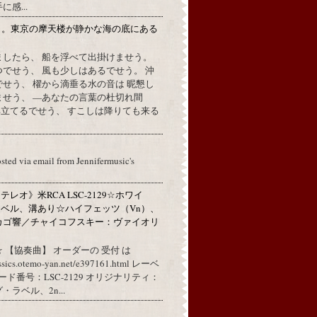
感...
月。東京の摩天楼が静かな海の底にある
。
ましたら、 船を浮べて出掛けませう。
でせう、 風も少しはあるでせう。 沖
せう、 櫂から滴垂る水の音は 昵懇し
ませう、 —あなたの言葉の杜切れ間
立てるでせう、 すこしは降りても来る
osted via email from Jennifermusic's
レオ》米RCA LSC-2129☆ホワイ
ベル、溝あり☆ハイフェッツ（Vn）、
カゴ響／チャイコフスキー：ヴァイオリ
 【協奏曲】 オーダーの 受付 は
assics.otemo-yan.net/e397161.html レーベ
コード番号：LSC-2129 オリジナリティ：
ラベル、2n...