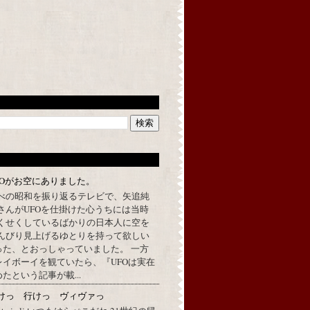
FOがお空にありました。
べの昭和を振り返るテレビで、矢追純
さんがUFOを仕掛けた心うちには当時
くせくしているばかりの日本人に空を
んびり見上げるゆとりを持って欲しい
った、とおっしゃっていました。 一方
イボーイを観ていたら、『UFOは実在
たという記事が載...
けっ 行けっ ヴィヴァっ