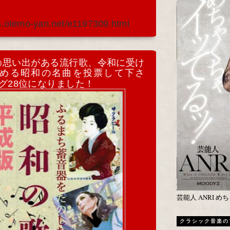
s.otemo-yan.net/e1197309.html
◉思い出がある流行歌、令和に受け
める昭和の名曲を投票して下さ
グ28位になりました！
芸能人 ANRI 
クラシック音楽の