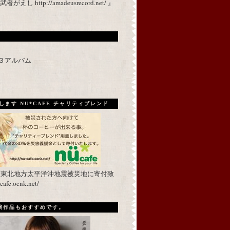
 http://amadeusrecord.net/ 』
p３アルバム
ます NU*CAFE チャリティブレンド
を東北地方太平洋沖地震被災地に寄付致
fe.ocnk.net/
出演作品もおすすめです。