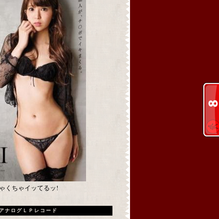
めちゃくちゃイッてるッ!
アナログＬＰレコード