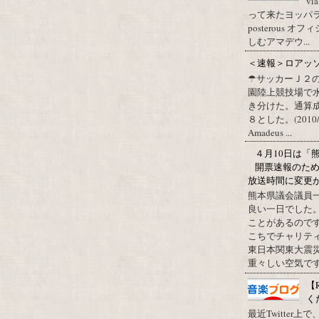
vi
って来たヨッパライ？ Pos
posterous
しむアマデウ...
＜速報＞ロアッ
☂サッカーＪ２
園陸上競技場で
き分けた。通算
８とした。(2010/09/1
Amadeus ...
４月10日は「
開票速報のた
放送時間に変更
熊本県議会議員
良い一日でした
ことがあるので
こちでチャリテ
東日本関東大震
重々しい空気です
【
く
最近Twitter