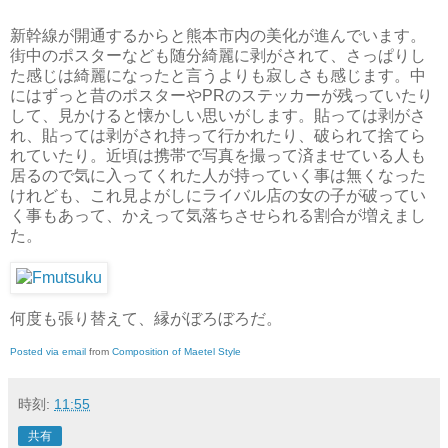
新幹線が開通するからと熊本市内の美化が進んでいます。
街中のポスターなども随分綺麗に剥がされて、さっぱりし
た感じは綺麗になったと言うよりも寂しさも感じます。中
にはずっと昔のポスターやPRのステッカーが残っていたり
して、見かけると懐かしい思いがします。貼っては剥がさ
れ、貼っては剥がされ持って行かれたり、破られて捨てら
れていたり。近頃は携帯で写真を撮って済ませている人も
居るので気に入ってくれた人が持っていく事は無くなった
けれども、これ見よがしにライバル店の女の子が破ってい
く事もあって、かえって気落ちさせられる割合が増えまし
た。
何度も張り替えて、縁がぼろぼろだ。
Posted via email
from
Composition of Maetel Style
時刻:
11:55
共有