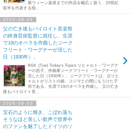
新ウィーン楽派までの作品を幅広く扱う、20世紀
前半を代表する指...
2026-08-04
父の亡き後もバイロイト音楽祭
の終身芸術監督に就任し、生涯
で19のオペラを作曲したジーク
フリート・ワーグナーが没した
›
日（1930年）。
8/04 (Tue) Today's Topics リヒャルト・ワーグナ
ーの息子、作曲家ジークフリート・ワーグナーが
没した日（1930年）。ジークフリートは、父リヒ
ャルトがリストの娘、コジマとの間にもうけた子
供である。生涯で19のオペラを作曲し、父の亡き
後もバイロイト音...
2026-08-03
宝石のように輝き、こぼれ落ち
そうなほど美しい歌声で世界中
のファンを魅了したドイツのソ