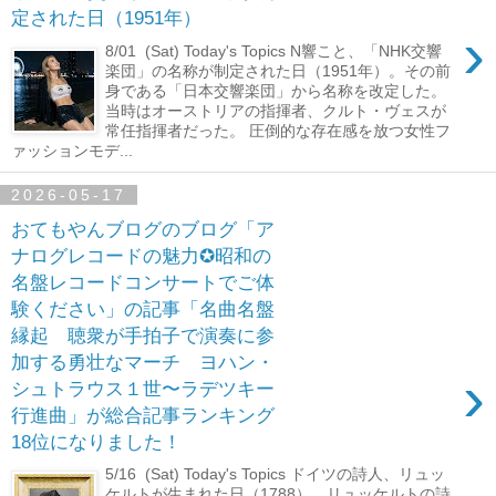
定された日（1951年）
›
8/01 (Sat) Today's Topics N響こと、「NHK交響
楽団」の名称が制定された日（1951年）。その前
身である「日本交響楽団」から名称を改定した。
当時はオーストリアの指揮者、クルト・ヴェスが
常任指揮者だった。 圧倒的な存在感を放つ女性フ
ァッションモデ...
2026-05-17
おてもやんブログのブログ「ア
ナログレコードの魅力✪昭和の
名盤レコードコンサートでご体
験ください」の記事「名曲名盤
縁起 聴衆が手拍子で演奏に参
加する勇壮なマーチ ヨハン・
›
シュトラウス１世〜ラデツキー
行進曲」が総合記事ランキング
18位になりました！
5/16 (Sat) Today's Topics ドイツの詩人、リュッ
ケルトが生まれた日（1788）。リュッケルトの詩