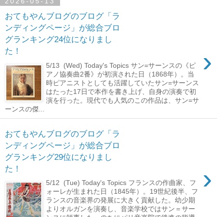
2026-05-13
おてもやんブログのブログ「ラ
ンディングページ」が総合ブロ
グランキング24位になりまし
›
た！
5/13 (Wed) Today's Topics サン=サーンスの《ピ
アノ協奏曲2番》が初演された日（1868年）。当
時ピアニストとしても活躍していたサン=サーンス
はたった17日で本作を書き上げ、自身の演奏で初
演を行った。現代でも人気のこの作品は、サン=サ
ーンスの傑...
おてもやんブログのブログ「ラ
ンディングページ」が総合ブロ
グランキング29位になりまし
›
た！
5/12 (Tue) Today's Topics フランスの作曲家、フ
ォーレが生まれた日（1845年）。19世紀後半、フ
ランスの音楽界の発展に大きく貢献した。幼少期
よりオルガンを演奏し、音楽学校ではサン＝サー