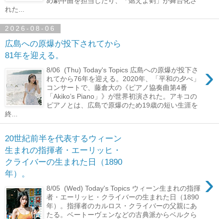
め劇中曲を担当したり、「燃えよ剣」が舞台化さ
れた...
2026-08-06
広島への原爆が投下されてから
81年を迎える。
›
8/06 (Thu) Today's Topics 広島への原爆が投下さ
れてから76年を迎える。2020年、「平和の夕べ」
コンサートで、藤倉大の《ピアノ協奏曲第4番
「Akiko’s Piano」》が世界初演された。アキコの
ピアノとは、広島で原爆のため19歳の短い生涯を
終...
20世紀前半を代表するウィーン
生まれの指揮者・エーリッヒ・
クライバーの生まれた日（1890
›
年）。
8/05 (Wed) Today's Topics ウィーン生まれの指揮
者・エーリッヒ・クライバーの生まれた日（1890
年）。指揮者のカルロス・クライバーの父親にあ
たる。ベートーヴェンなどの古典派からベルクら