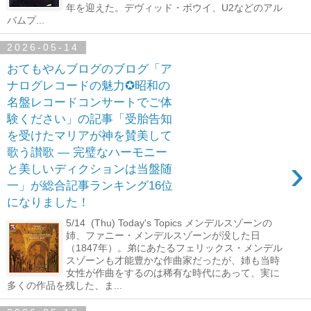
年を迎えた。デヴィッド・ボウイ、U2などのアル
バムプ...
2026-05-14
おてもやんブログのブログ「ア
ナログレコードの魅力✪昭和の
名盤レコードコンサートでご体
験ください」の記事「受胎告知
を受けたマリアが神を賛美して
歌う讃歌 ― 完璧なハーモニー
›
と美しいディクションは当盤随
一」が総合記事ランキング16位
になりました！
5/14 (Thu) Today's Topics メンデルスゾーンの
姉、ファニー・メンデルスゾーンが没した日
（1847年）。弟にあたるフェリックス・メンデル
スゾーンも才能豊かな作曲家だったが、姉も当時
女性が作曲をするのは稀有な時代にあって、実に
多くの作品を残した、ま...