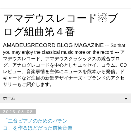
アマデウスレコード☃ブ
ログ組曲第４番
AMADEUSRECORD BLOG MAGAZINE
--- So that
you may enjoy the classical music more on the record --- ア
マデウスレコード、アマデウスクラシックスの総合ブロ
グ。アナログレコードを中心としたエッセイ、コラム。CD
レビュー、音楽事情を主体にニュースを熊本から発信。ド
ギャードなど注目の新進デザイナーズ・ブランドのアクセ
サリーもご紹介します。
▼
2026-08-08
「二台ピアノのためのパチン
コ」を作るほどだった前衛音楽