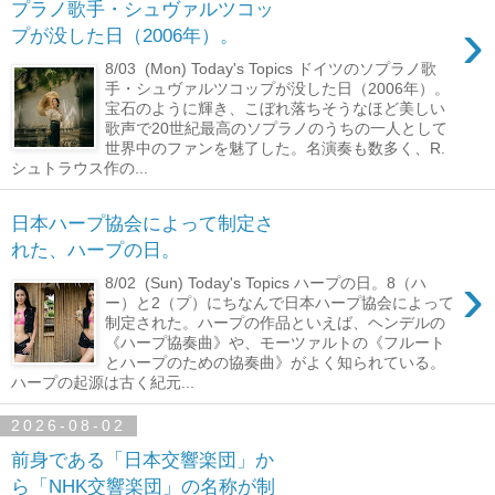
プラノ歌手・シュヴァルツコッ
›
プが没した日（2006年）。
8/03 (Mon) Today's Topics ドイツのソプラノ歌
手・シュヴァルツコップが没した日（2006年）。
宝石のように輝き、こぼれ落ちそうなほど美しい
歌声で20世紀最高のソプラノのうちの一人として
世界中のファンを魅了した。名演奏も数多く、R.
シュトラウス作の...
日本ハープ協会によって制定さ
れた、ハープの日。
›
8/02 (Sun) Today's Topics ハープの日。8（ハ
ー）と2（プ）にちなんで日本ハープ協会によって
制定された。ハープの作品といえば、ヘンデルの
《ハープ協奏曲》や、モーツァルトの《フルート
とハープのための協奏曲》がよく知られている。
ハープの起源は古く紀元...
2026-08-02
前身である「日本交響楽団」か
ら「NHK交響楽団」の名称が制