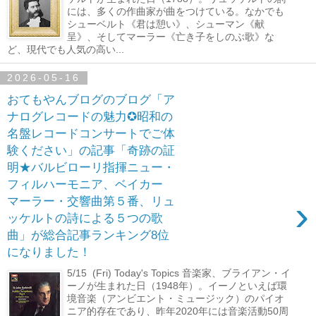
には、多くの作曲家が曲をつけている。なかでも
シューベルト《君は憩い》、シューマン《献
呈》、そしてマーラー《亡き子をしのぶ歌》な
ど、現代でも人気の高い...
2026-05-16
おてもやんブログのブログ「ア
ナログレコードの魅力✪昭和の
名盤レコードコンサートでご体
験ください」の記事「奇跡の証
明★バルビローリ指揮ニュー・
フィルハーモニア、ベイカー
›
マーラー・交響曲第５番、リュ
ッケルトの詩による５つの歌
曲」が総合記事ランキング8位
になりました！
5/15 (Fri) Today's Topics 音楽家、ブライアン・イ
ーノが生まれた日（1948年）。イーノといえば環
境音楽（アンビエント・ミュージック）のパイオ
ニア的存在であり、昨年2020年には音楽活動50周