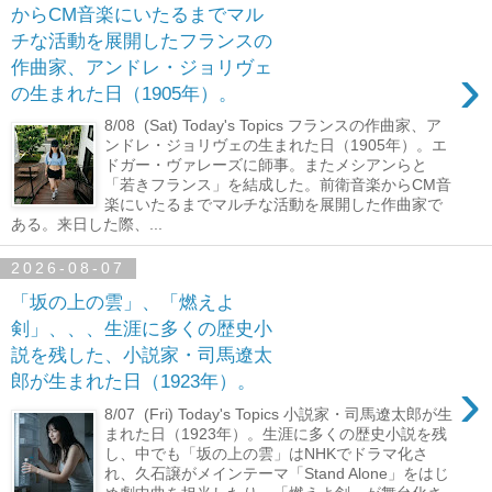
からCM音楽にいたるまでマル
チな活動を展開したフランスの
›
作曲家、アンドレ・ジョリヴェ
の生まれた日（1905年）。
8/08 (Sat) Today's Topics フランスの作曲家、ア
ンドレ・ジョリヴェの生まれた日（1905年）。エ
ドガー・ヴァレーズに師事。またメシアンらと
「若きフランス」を結成した。前衛音楽からCM音
楽にいたるまでマルチな活動を展開した作曲家で
ある。来日した際、...
2026-08-07
「坂の上の雲」、「燃えよ
剣」、、、生涯に多くの歴史小
説を残した、小説家・司馬遼太
›
郎が生まれた日（1923年）。
8/07 (Fri) Today's Topics 小説家・司馬遼太郎が生
まれた日（1923年）。生涯に多くの歴史小説を残
し、中でも「坂の上の雲」はNHKでドラマ化さ
れ、久石譲がメインテーマ「Stand Alone」をはじ