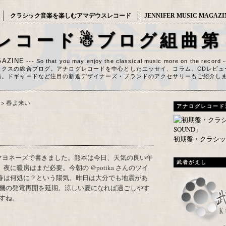
クラシック音楽を楽しむアマデウスレコード
JENNIFER MUSIC MAGAZI
レコード☃ブログ組曲第
AZINE
--- So that you may enjoy the classical music more on the record 
ックスの総合ブログ。アナログレコードを中心としたエッセイ、コラム。CDレビュ
信。ドギャードなど注目の新進デザイナーズ・ブランドのアクセサリーもご紹介し
>
春よ来い
アナログレコード
初期盤・クラシック
武者がえし
に暖房はまだ必要。今朝の @potika さんのツイ
春は何処に？という陽気。昨日は大分でも地震があ
機の発電再開を延期。涼しい夏になれば過ごしやす
すね。