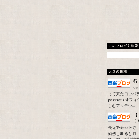
このブログを検索
人気の投稿
行
vi
って来たヨッパライ？ Pos
posterous
しむアマデウ...
【
く
最近Twitter
勧誘し断るとT