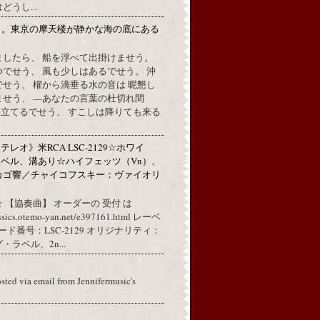
うし...
月。東京の摩天楼が静かな海の底にある
。
ましたら、 船を浮べて出掛けませう。
でせう、 風も少しはあるでせう。 沖
せう、 櫂から滴垂る水の音は 昵懇し
ませう、 —あなたの言葉の杜切れ間
立てるでせう、 すこしは降りても来る
レオ》米RCA LSC-2129☆ホワイ
ベル、溝あり☆ハイフェッツ（Vn）、
カゴ響／チャイコフスキー：ヴァイオリ
 【協奏曲】 オーダーの 受付 は
assics.otemo-yan.net/e397161.html レーベ
コード番号：LSC-2129 オリジナリティ：
ラベル、2n...
osted via email from Jennifermusic's