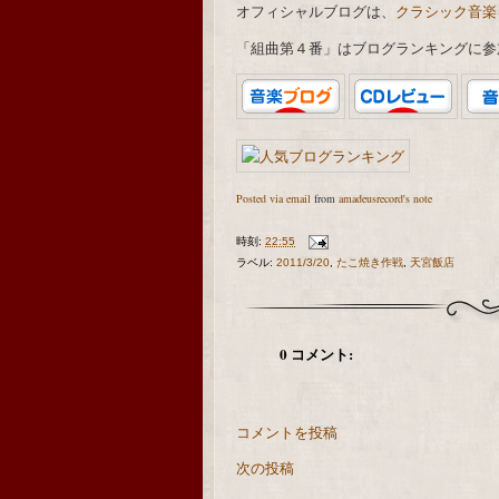
オフィシャルブログは、
クラシック音楽
「組曲第４番」はブログランキングに参
Posted via email
from
amadeusrecord's note
時刻:
22:55
ラベル:
2011/3/20
,
たこ焼き作戦
,
天宮飯店
0 コメント:
コメントを投稿
次の投稿