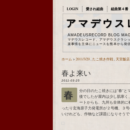
LOGIN
愛され組曲
組曲第４番
アマデウス
AMADEUSRECORD BLOG MAG
マデウスレコード、アマデウスクラシ
楽事情を主体にニュースを熊本から発
ホーム
>
2011/3/20
,
たこ焼き作戦
,
天宮飯店
春よ来い
2011-03-25
春分の日のたこ焼きには"春"とマヨネーズで書きました。熊本は今日、天気の良い午
後でしたが屋内は少し肌寒く、夜
ートからも、九州も全体的に
ったり玄海原子力発電所が２号機、３号
いけれども、作物など課題になりそうで