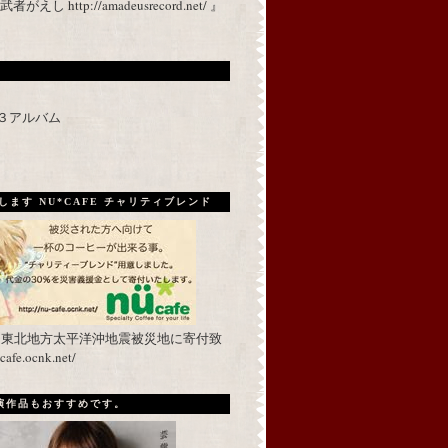
 http://amadeusrecord.net/ 』
p３アルバム
ます NU*CAFE チャリティブレンド
を東北地方太平洋沖地震被災地に寄付致
fe.ocnk.net/
出演作品もおすすめです。