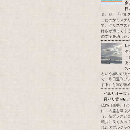
会
日
ミ』だ、『バル
ったのかミステ
て、クリスマス
けさが帰ってくる
の文字を消したい、
U
夕
一
あ
の
という思いがあ
で一昨日週刊プレ
する』と軍が認め
ベルリオーズ
揮パリ管 http://o
仏PATHÉ盤。
にこの盤を選ぶ
う。仏プレスと
域共に良く入っ
れたダブルジャ