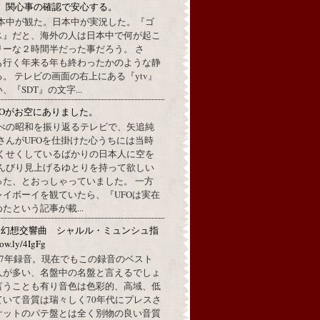
。関心事の確認で安心する。
本中が観た。日本中が実況した。『ゴ
ス』だと、海外の人は日本中で何が起こ
リーな２時間半だった事だろう。 さ
も行く年来る年も終わったかのような静
。 テレビの画面の右上にある『ytv』
『SDT』の文字...
FOがお空にありました。
べの昭和を振り返るテレビで、矢追純
さんがUFOを仕掛けた心うちには当時
くせくしているばかりの日本人に空を
んびり見上げるゆとりを持って欲しい
った、とおっしゃっていました。 一方
イボーイを観ていたら、『UFOは実在
たという記事が載...
：幻想交響曲 シャルル・ミュンシュ指
w.ly/4IgFg
1967年録音。現在でもこの録音のベスト
人が多い、名盤中の名盤と言えるでしょ
言うことも有り音色は色彩的、高域、低
ていて音質は瑞々しく70年代にプレスさ
ケットのパテ盤とは全く別物の良い音質