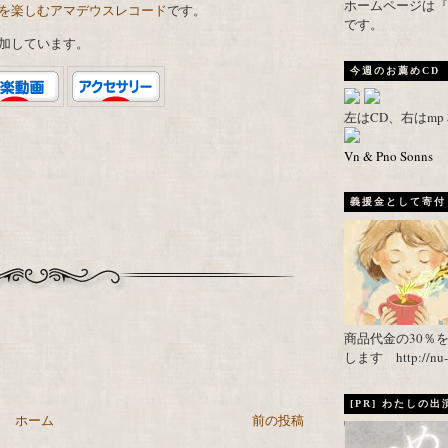
ホームページは『武者がえし
を楽しむアマデウスレコード
です。
です。
加しています。
今週のお薦めCD
左はCD、右はm
Vn & Pno Sonns
義援金として寄付し
商品代金の30％
します http://nu-ca
[PR] わたしの
ホーム
前の投稿