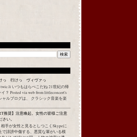
けっ 行けっ ヴィヴァっ
a twic.li いつもはらぺこだね 21世紀の帰
ted via web from littleconcert's
 オフィシャルブログは、 クラシック音楽を楽
RT推奨】注意喚起。女性の皆様ご注意
ださい。
上で、相手が女性と見るとしつこくSkypeに
L上で誹謗中傷する、悪質な輩がいる模