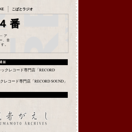
NE
こばとラジオ
４番
--- ア
ー、音
ます。
通販
レコード専門店「RECORD SOUND」