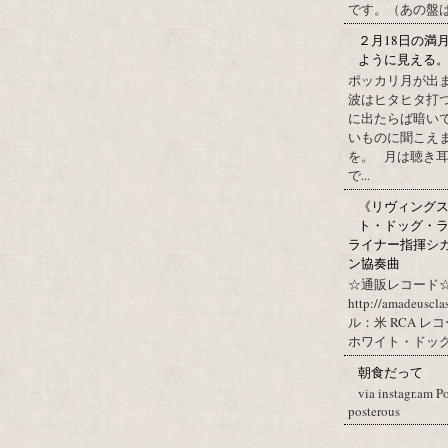
です。（あの盤はど
２月18日の満
ように見える
ポッカリ月が出
波はヒタヒタ打つ
に出たらば暗いで
いものに聞こえ
を。 月は聴き耳
で...
《リヴィングステ
ト・ドッグ・ラ
ライナー指揮シ
ン協奏曲
☆通販レコード☆
http://amadeuscl
ル：米 RCA レ
ホワイト・ドッグ・
朝食だって
via instagr.am P
posterous