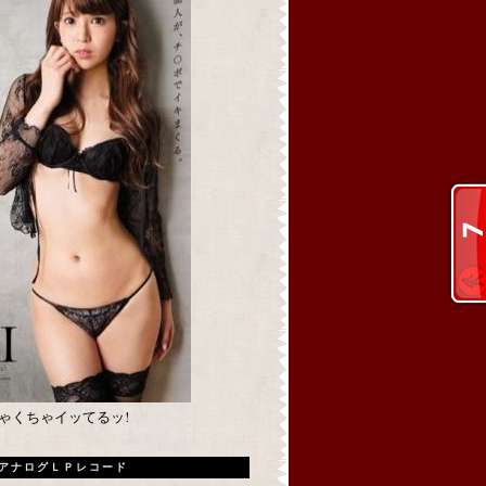
めちゃくちゃイッてるッ!
アナログＬＰレコード