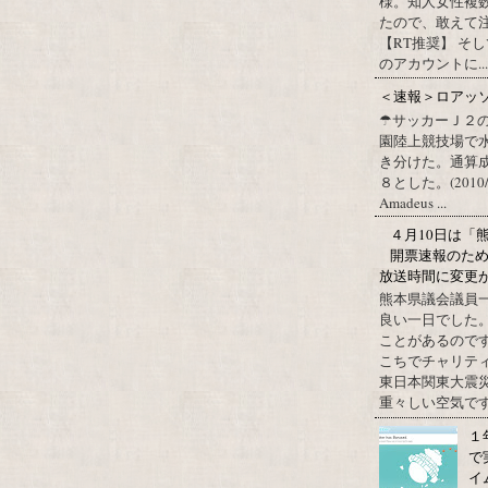
様。知人女性複
たので、敢えて
【RT推奨】 そ
のアカウントに...
＜速報＞ロアッ
☂サッカーＪ２
園陸上競技場で
き分けた。通算
８とした。(2010/09/1
Amadeus ...
４月10日は「
開票速報のた
放送時間に変更
熊本県議会議員
良い一日でした
ことがあるので
こちでチャリテ
東日本関東大震
重々しい空気です
１
で
イ