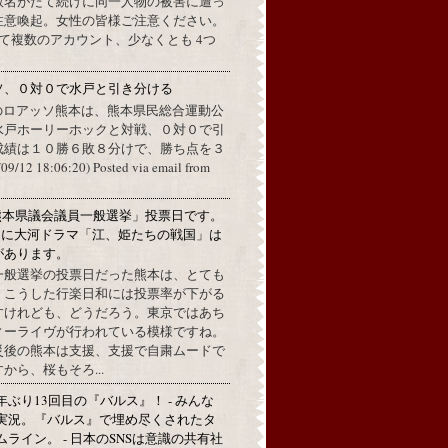
数名がたて続けに同一人物の被害に遭っ
注意喚起。女性の皆様ご注意ください。
して複数のアカウント、少なくとも 4つ
ソ、０対０で水戸と引き分ける
のロアッソ熊本は、熊本県民総合運動公
水戸ホーリーホックと対戦、０対０で引
成績は１０勝６敗８分けで、勝ち点を３
2 18:06:20) Posted via email from
熊本県議会議員一般選挙」投票日です。
めに大河ドラマ「江、姫たちの戦国」は
があります。
一般選挙の投票日だった熊本は、とても
。こうした行楽日和には投票率が下がる
すけれども、どうだろう。東京ではあち
ィーライヴが行われている模様ですね。
災後の熊本は支援、支援で自粛ムードで
から、桜もそろ...
年ぶり13回目の『バルス』！ - みんな
実況。『バルス』で埋め尽くされたタ
ムライン。 - 日本のSNSは意識の共有社