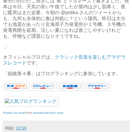
春分の日のたこ焼きには"春"とマヨネーズで書きました。熊
本は今日、天気の良い午後でしたが屋内は少し肌寒く、夜
に暖房はまだ必要。今朝の @potika さんのツイートから
も、九州も全体的に春は何処に？という陽気。昨日は大分
でも地震があったり玄海原子力発電所が２号機、３号機の
発電再開を延期。涼しい夏になれば過ごしやすいけれど
も、作物など課題になりそうですね。
オフィシャルブログは、
クラシック音楽を楽しむアマデウ
スレコード
です。
「組曲第４番」はブログランキングに参加しています。
Posted via email
from
amadeusrecord's note
時刻:
22:55