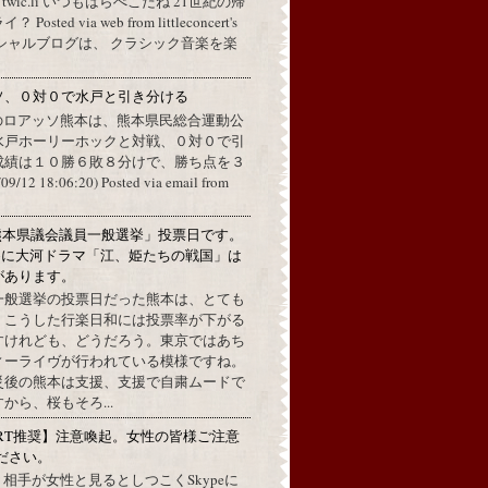
a twic.li いつもはらぺこだね 21世紀の帰
ted via web from littleconcert's
 オフィシャルブログは、 クラシック音楽を楽
ソ、０対０で水戸と引き分ける
のロアッソ熊本は、熊本県民総合運動公
水戸ホーリーホックと対戦、０対０で引
成績は１０勝６敗８分けで、勝ち点を３
2 18:06:20) Posted via email from
熊本県議会議員一般選挙」投票日です。
めに大河ドラマ「江、姫たちの戦国」は
があります。
一般選挙の投票日だった熊本は、とても
。こうした行楽日和には投票率が下がる
すけれども、どうだろう。東京ではあち
ィーライヴが行われている模様ですね。
災後の熊本は支援、支援で自粛ムードで
から、桜もそろ...
RT推奨】注意喚起。女性の皆様ご注意
ださい。
上で、相手が女性と見るとしつこくSkypeに