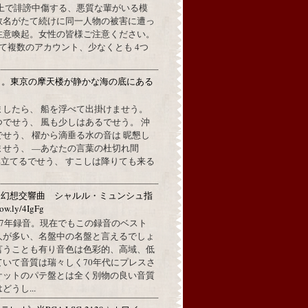
L上で誹謗中傷する、悪質な輩がいる模
数名がたて続けに同一人物の被害に遭っ
注意喚起。女性の皆様ご注意ください。
して複数のアカウント、少なくとも 4つ
月。東京の摩天楼が静かな海の底にある
。
ましたら、 船を浮べて出掛けませう。
でせう、 風も少しはあるでせう。 沖
せう、 櫂から滴垂る水の音は 昵懇し
ませう、 —あなたの言葉の杜切れ間
立てるでせう、 すこしは降りても来る
：幻想交響曲 シャルル・ミュンシュ指
w.ly/4IgFg
1967年録音。現在でもこの録音のベスト
人が多い、名盤中の名盤と言えるでしょ
言うことも有り音色は色彩的、高域、低
ていて音質は瑞々しく70年代にプレスさ
ケットのパテ盤とは全く別物の良い音質
うし...