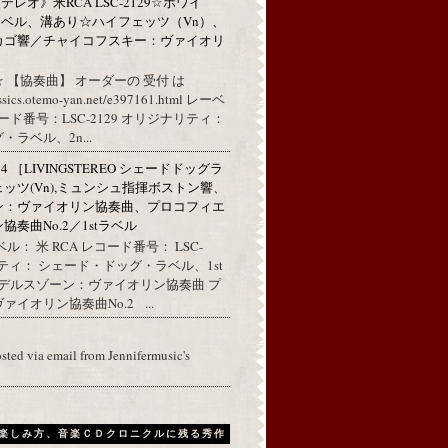
レオ》米RCA LSC-2129☆ホワイ
ベル、溝あり☆ハイフェッツ（Vn）、
カゴ響／チャイコフスキー：ヴァイオリ
 【協奏曲】 オーダーの 受付 は
assics.otemo-yan.net/e397161.html レーベ
コード番号：LSC-2129 オリジナリティ：
ラベル、2n...
314 ［LIVINGSTEREO シェードドッグラ
ェッツ(Vn),ミュンシュ指揮ボストン響、
ン：ヴァイオリン協奏曲、プロコフィエ
奏曲No.2／1stラベル
ル： 米 RCA レコード番号： LSC-
リティ： シェード・ドッグ・ラベル、1st
ンデルスゾーン：ヴァイオリン協奏曲 プ
イオリン協奏曲No.2 ...
osted via email from Jennifermusic's
楽しみ方、音楽ＣＤクロニクルに残る秀作