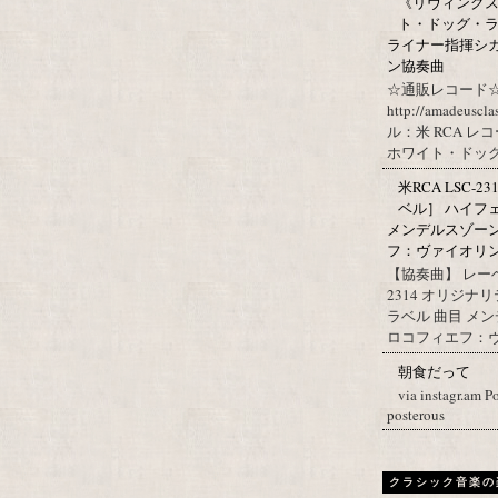
《リヴィングステ
ト・ドッグ・ラ
ライナー指揮シ
ン協奏曲
☆通販レコード☆
http://amadeuscl
ル：米 RCA レ
ホワイト・ドッグ・
米RCA LSC-2
ベル］ ハイフ
メンデルスゾー
フ：ヴァイオリン協
【協奏曲】 レーベ
2314 オリジナ
ラベル 曲目 メ
ロコフィエフ：ヴァ
朝食だって
via instagr.am P
posterous
クラシック音楽の