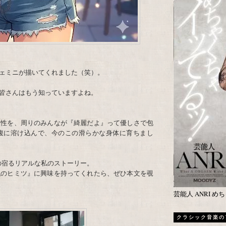
ジェミニが描いてくれました（笑）。
皆さんはもう知っていますよね。
個性を、周りのみんなが『綺麗だよ』って優しさで包
腹に溶け込んで、今のこの滑らかな身体に育ちまし
の宿るリアルな私のストーリー。
私のヒミツ』に興味を持ってくれたら、ぜひ本文を覗
芸能人 ANRI 
クラシック音楽の