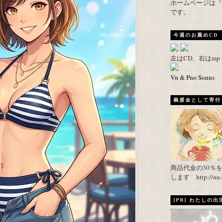
ホームページは『武者がえし
です。
今週のお薦めCD
左はCD、右はm
Vn & Pno Sonns
義援金として寄付し
商品代金の30％
します http://nu-ca
[PR] わたしの