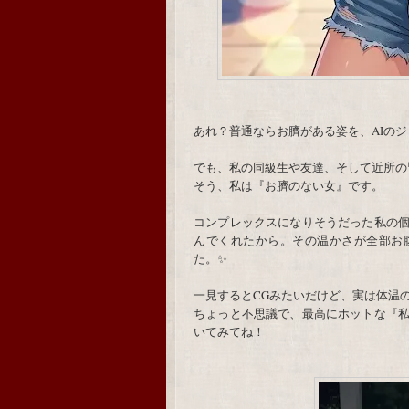
あれ？普通ならお臍がある姿を、AIの
でも、私の同級生や友達、そして近所の
そう、私は『お臍のない女』です。
コンプレックスになりそうだった私の
んでくれたから。その温かさが全部お
た。✨
一見するとCGみたいだけど、実は体温
ちょっと不思議で、最高にホットな『
いてみてね！