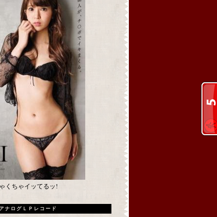
めちゃくちゃイッてるッ!
アナログＬＰレコード