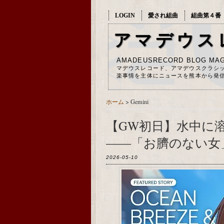
LOGIN
愛され組曲
組曲第４番
アマデウス
AMADEUSRECORD BLOG MAG
マデウスレコード、アマデウスクラシ
楽事情を主体にニュースを熊本から発
ホーム
> Gemini
【GW初日】水中に
――「お臍のない女
2026-05-10