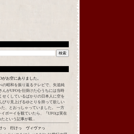
FOがお空にありました。
べの昭和を振り返るテレビで、矢追純
さんがUFOを仕掛けた心うちには当時
くせくしているばかりの日本人に空を
んびり見上げるゆとりを持って欲しい
った、とおっしゃっていました。 一方
イボーイを観ていたら、『UFOは実在
たという記事が載...
けっ 行けっ ヴィヴァっ