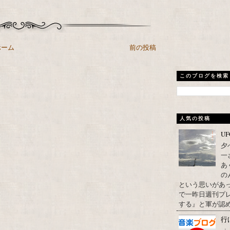
ホーム
前の投稿
このブログを検索
人気の投稿
U
夕
一
あ
の
という思いがあ
で一昨日週刊プレ
する』と軍が認め
行