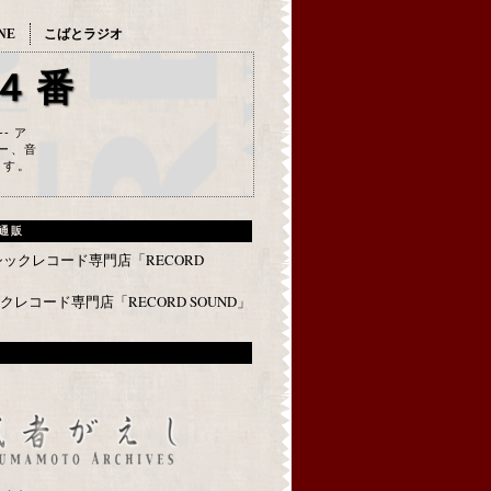
NE
こばとラジオ
４番
--- ア
ー、音
ます。
通販
レコード専門店「RECORD SOUND」