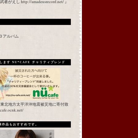
 http://amadeusrecord.net/ 』
p３アルバム
ます NU*CAFE チャリティブレンド
を東北地方太平洋沖地震被災地に寄付致
fe.ocnk.net/
出演作品もおすすめです。