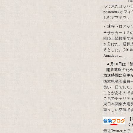
vi
って来たヨッパライ？ Pos
posterous
しむアマデウ...
＜速報＞ロアッ
☂サッカーＪ２
園陸上競技場で
き分けた。通算
８とした。(2010/09/1
Amadeus ...
４月10日は「
開票速報のた
放送時間に変更
熊本県議会議員
良い一日でした
ことがあるので
こちでチャリテ
東日本関東大震
重々しい空気です
【
く
最近Twitter