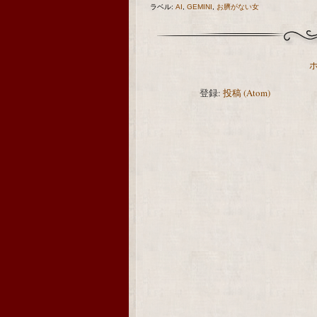
ラベル:
AI
,
GEMINI
,
お臍がない女
登録:
投稿 (Atom)