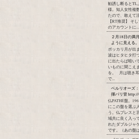
勧誘し断るとT
様。知人女性複
たので、敢えて
【RT推奨】 そ
のアカウントに...
２月18日の満
ように見える
ポッカリ月が出
波はヒタヒタ打つ
に出たらば暗いで
いものに聞こえ
を。 月は聴き耳
で...
ベルリオーズ
揮パリ管 http://o
仏PATHÉ盤。
にこの盤を選ぶ
う。仏プレスと
域共に良く入っ
れたダブルジャ
です。（あの盤はど