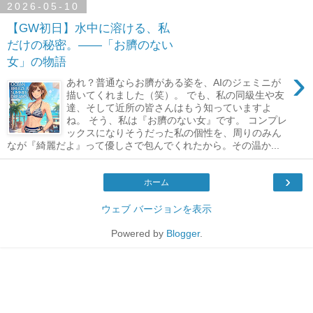
2026-05-10
【GW初日】水中に溶ける、私
だけの秘密。――「お臍のない
女」の物語
›
あれ？普通ならお臍がある姿を、AIのジェミニが
描いてくれました（笑）。 でも、私の同級生や友
達、そして近所の皆さんはもう知っていますよ
ね。 そう、私は『お臍のない女』です。 コンプレ
ックスになりそうだった私の個性を、周りのみん
なが『綺麗だよ』って優しさで包んでくれたから。その温か...
›
ホーム
ウェブ バージョンを表示
Powered by
Blogger
.