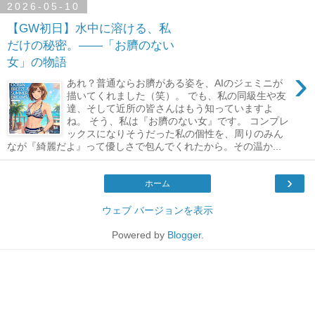
2026-05-10
【GW初日】水中に溶ける、私
だけの秘密。――「お臍のない
女」の物語
›
あれ？普通ならお臍がある姿を、AIのジェミニが
描いてくれました（笑）。 でも、私の同級生や友
達、そして近所の皆さんはもう知っていますよ
ね。 そう、私は『お臍のない女』です。 コンプレ
ックスになりそうだった私の個性を、周りのみん
なが『綺麗だよ』って優しさで包んでくれたから。その温か...
›
ホーム
ウェブ バージョンを表示
Powered by
Blogger
.