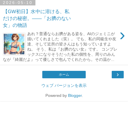
2026-05-10
【GW初日】水中に溶ける、私
だけの秘密。――「お臍のない
女」の物語
›
あれ？普通ならお臍がある姿を、AIのジェミニが
描いてくれました（笑）。 でも、私の同級生や友
達、そして近所の皆さんはもう知っていますよ
ね。 そう、私は『お臍のない女』です。 コンプレ
ックスになりそうだった私の個性を、周りのみん
なが『綺麗だよ』って優しさで包んでくれたから。その温か...
›
ホーム
ウェブ バージョンを表示
Powered by
Blogger
.