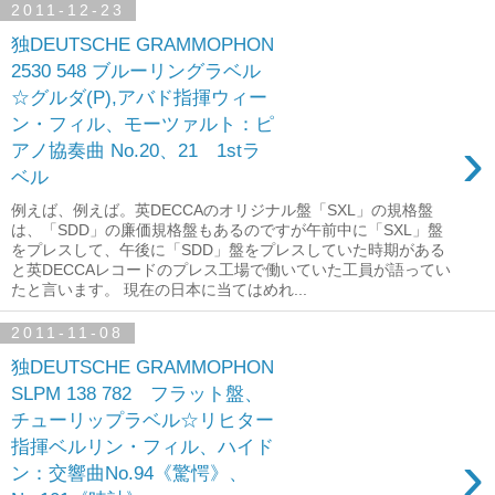
2011-12-23
独DEUTSCHE GRAMMOPHON
2530 548 ブルーリングラベル
☆グルダ(P),アバド指揮ウィー
ン・フィル、モーツァルト：ピ
›
アノ協奏曲 No.20、21 1stラ
ベル
例えば、例えば。英DECCAのオリジナル盤「SXL」の規格盤
は、「SDD」の廉価規格盤もあるのですが午前中に「SXL」盤
をプレスして、午後に「SDD」盤をプレスしていた時期がある
と英DECCAレコードのプレス工場で働いていた工員が語ってい
たと言います。 現在の日本に当てはめれ...
2011-11-08
独DEUTSCHE GRAMMOPHON
SLPM 138 782 フラット盤、
チューリップラベル☆リヒター
指揮ベルリン・フィル、ハイド
›
ン：交響曲No.94《驚愕》、