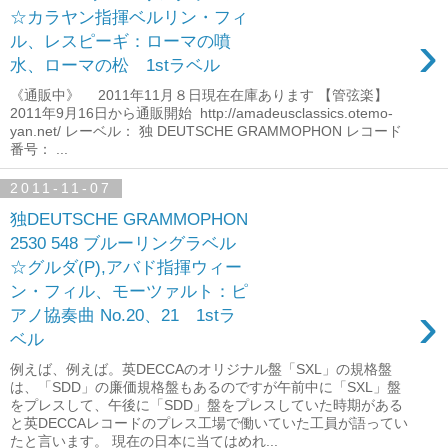
☆カラヤン指揮ベルリン・フィ
›
ル、レスピーギ：ローマの噴
水、ローマの松 1stラベル
《通販中》 2011年11月８日現在在庫あります 【管弦楽】
2011年9月16日から通販開始 http://amadeusclassics.otemo-
yan.net/ レーベル： 独 DEUTSCHE GRAMMOPHON レコード
番号： ...
2011-11-07
独DEUTSCHE GRAMMOPHON
2530 548 ブルーリングラベル
☆グルダ(P),アバド指揮ウィー
ン・フィル、モーツァルト：ピ
›
アノ協奏曲 No.20、21 1stラ
ベル
例えば、例えば。英DECCAのオリジナル盤「SXL」の規格盤
は、「SDD」の廉価規格盤もあるのですが午前中に「SXL」盤
をプレスして、午後に「SDD」盤をプレスしていた時期がある
と英DECCAレコードのプレス工場で働いていた工員が語ってい
たと言います。 現在の日本に当てはめれ...