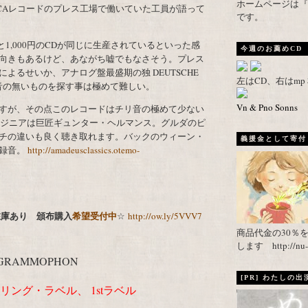
ホームページは『武者がえし
CAレコードのプレス工場で働いていた工員が語って
です。
と1,000円のCDが同じに生産されているといった感
今週のお薦めCD
向きもあるけど、あながち嘘でもなさそう。プレス
よるせいか、アナログ盤最盛期の独 DEUTSCHE
左はCD、右はm
チリ音の無いものを探す事は極めて難しい。
Vn & Pno Sonns
すが、その点このレコードはチリ音の極めて少ない
エンジニアは巨匠ギュンター・ヘルマンス。グルダのピ
チの違いも良く聴き取れます。バックのウィーン・
義援金として寄付し
好録音。
http://amadeusclassics.otemo-
在在庫あり 頒布購入
希望受付中
☆
http://ow.ly/5VVV7
商品代金の30％
します http://nu-ca
GRAMMOPHON
[PR] わたしの
リング・ラベル、 1stラベル