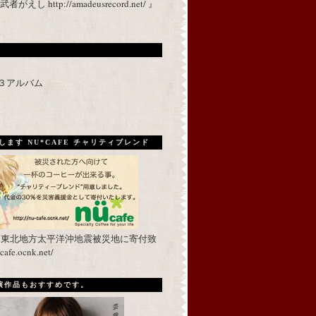
 http://amadeusrecord.net/ 』
p３アルバム
ます NU*CAFE チャリティブレンド
を東北地方太平洋沖地震被災地に寄付致
fe.ocnk.net/
出演作品もおすすめです。