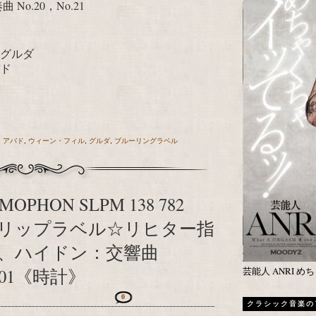
o.20，No.21
・グルダ
バド
,
アバド
,
ウィーン・フィル
,
グルダ
,
ブルーリングラベル
MOPHON SLPM 138 782
リップラベル☆リヒター指
、ハイドン：交響曲
芸能人 ANRI 
101《時計》
0
クラシック音楽の