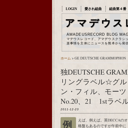
LOGIN
愛され組曲
組曲第４番
アマデウス
AMADEUSRECORD BLOG MAG
マデウスレコード、アマデウスクラシ
楽事情を主体にニュースを熊本から発
ホーム
> GE DEUTSCHE GRAMMOPHON
独DEUTSCHE GRAM
リングラベル☆グルダ
ン・フィル、モーツ
No.20、21 1stラベ
2011-12-23
例えば、例えば。英DECCAのオリジナル盤「SXL」の規格盤は、「SDD」の廉価規
格盤もあるのですが午前中に「