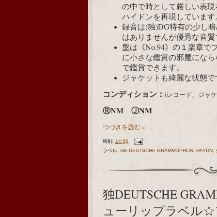
の中で時として厳しい表現
ハイドンを再現しています
録音は(独)DG特有の少し暗
はありませんが優秀な音質
盤は《No.94》の１楽章
に小さな鑑賞の邪魔になら
で鑑賞できます。
ジャケットも綺麗な状態で
コンディション：
(レコード、ジャ
ⓇNM ⒿNM
つづきを読む »
時刻:
14:55
ラベル:
GE DEUTSCHE GRAMMOPHON
,
HAYDN
,
独DEUTSCHE GRAMM
ューリップラベル☆