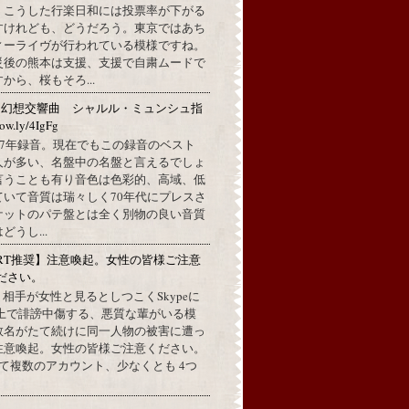
。こうした行楽日和には投票率が下がる
すけれども、どうだろう。東京ではあち
ィーライヴが行われている模様ですね。
災後の熊本は支援、支援で自粛ムードで
から、桜もそろ...
：幻想交響曲 シャルル・ミュンシュ指
w.ly/4IgFg
1967年録音。現在でもこの録音のベスト
人が多い、名盤中の名盤と言えるでしょ
言うことも有り音色は色彩的、高域、低
ていて音質は瑞々しく70年代にプレスさ
ケットのパテ盤とは全く別物の良い音質
うし...
RT推奨】注意喚起。女性の皆様ご注意
ださい。
上で、相手が女性と見るとしつこくSkypeに
L上で誹謗中傷する、悪質な輩がいる模
数名がたて続けに同一人物の被害に遭っ
注意喚起。女性の皆様ご注意ください。
して複数のアカウント、少なくとも 4つ