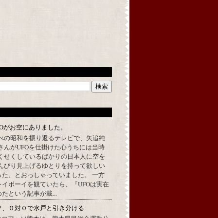
FOがお空にありました。
べの昭和を振り返るテレビで、矢追純
さんがUFOを仕掛けた心うちには当時
くせくしているばかりの日本人に空を
んびり見上げるゆとりを持って欲しい
った、とおっしゃっていました。 一方
イボーイを観ていたら、『UFOは実在
たという記事が載...
ソ、０対０で水戸と引き分ける