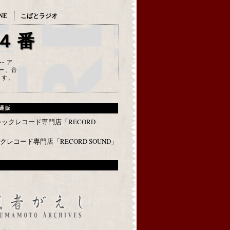
NE
こばとラジオ
４番
--- ア
ー、音
ます。
通販
レコード専門店「RECORD SOUND」