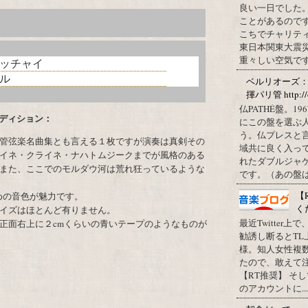
良い一日でした
ことがあるので
こちでチャリテ
東日本関東大震
重々しい空気です
ッチャイ
ル
ベルリオーズ
揮パリ管 http://o
仏PATHÉ盤。
ディション：
にこの盤を選ぶ
う。仏プレスと
管弦楽名曲集とも言える１枚ですが演奏は真剣その
域共に良く入っ
イネ・クライネ・ナハトムジークまでが風格のある
れたダブルジャ
また、ここでのモルダウ河は荒れ狂っているような
です。（あの盤はど
【
めの音色が魅力です。
く
イズはほとんど有りません。
最近Twitter
正面右上に２cmくらいの青いテープのようなものが
勧誘し断るとT
様。知人女性複
たので、敢えて
【RT推奨】 そ
のアカウントに...