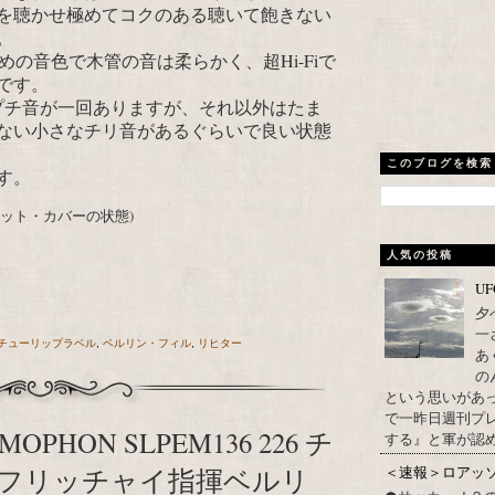
を聴かせ極めてコクのある聴いて飽きない
。
めの音色で木管の音は柔らかく、超Hi-Fiで
です。
でプチ音が一回ありますが、それ以外はたま
ない小さなチリ音があるぐらいで良い状態
このブログを検索
す。
ケット・カバーの状態)
人気の投稿
U
夕
一
チューリップラベル
,
ベルリン・フィル
,
リヒター
あ
の
という思いがあ
で一昨日週刊プレ
OPHON SLPEM136 226 チ
する』と軍が認め
＜速報＞ロアッ
フリッチャイ指揮ベルリ