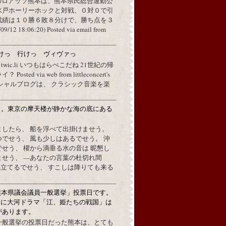
のロアッソ熊本は、熊本県民総合運動公
水戸ホーリーホックと対戦、０対０で引
成績は１０勝６敗８分けで、勝ち点を３
2 18:06:20) Posted via email from
けっ 行けっ ヴィヴァっ
a twic.li いつもはらぺこだね 21世紀の帰
ted via web from littleconcert's
 オフィシャルブログは、 クラシック音楽を楽
月。東京の摩天楼が静かな海の底にある
。
ましたら、 船を浮べて出掛けませう。
でせう、 風も少しはあるでせう。 沖
せう、 櫂から滴垂る水の音は 昵懇し
ませう、 —あなたの言葉の杜切れ間
立てるでせう、 すこしは降りても来る
熊本県議会議員一般選挙」投票日です。
めに大河ドラマ「江、姫たちの戦国」は
があります。
一般選挙の投票日だった熊本は、とても