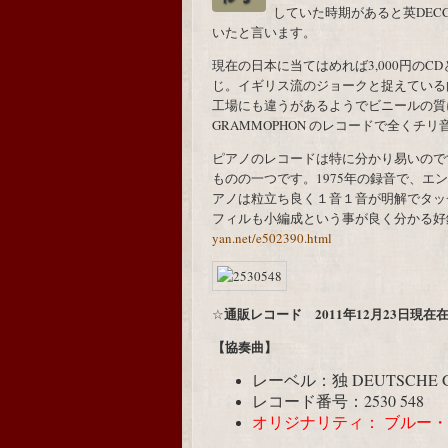
していた時期があると英DEC
いたと言います。
現在の日本に当てはめれば3,000円のCD
じ。イギリス流のジョークと捉えている
工場にも違うがあるようでビニールの質に
GRAMMOPHON のレコードで全く
ピアノのレコードは特に分かり易いので
ものの一つです。1975年の録音で、
アノは粒立ち良く１音１音が明解でタッ
フィルも小編成という事が良く分かる
yan.net/e502390.html
通販レコード 2011年12月23日現
☆
【協奏曲】
レーベル：独 DEUTSCHE 
レコード番号：2530 548
オリジナリティ： ブルー・