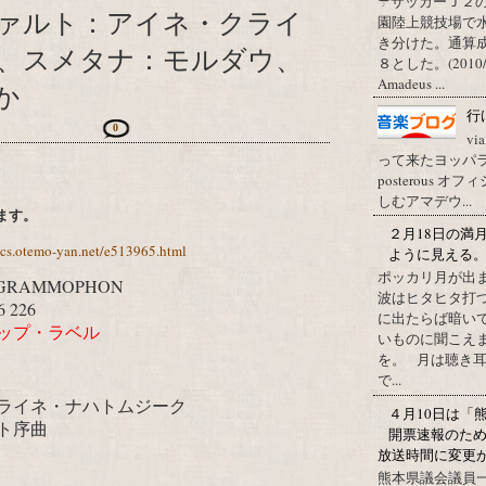
☂サッカーＪ２
ァルト：アイネ・クライ
園陸上競技場で
き分けた。通算
、スメタナ：モルダウ、
８とした。(2010/09/1
Amadeus ...
か
行
0
vi
って来たヨッパライ？ Pos
posterous
しむアマデウ...
ります。
２月18日の満
ics.otemo-yan.net/e513965.html
ように見える
ポッカリ月が出
GRAMMOPHON
波はヒタヒタ打つ
 226
に出たらば暗いで
ップ・ラベル
いものに聞こえ
を。 月は聴き耳
で...
ライネ・ナハトムジーク
４月10日は「
ト序曲
開票速報のた
放送時間に変更
熊本県議会議員