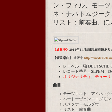
ン・フィル、モーツ
ネ・ナハトムジーク
リスト：前奏曲、ほ
《通販中》
2011年11月8日現在在庫あ
【管弦楽曲】
通販中
http://amadeusclass
レーベル：独 DEUTSCHE 
レコード番号：SLPEM - 136
オリジナリティ：チューリ
曲目
：
モーツァルト：アイネ・ク
ベートーヴェン：エグモン
スメタナ：モルダウ
リスト：前奏曲