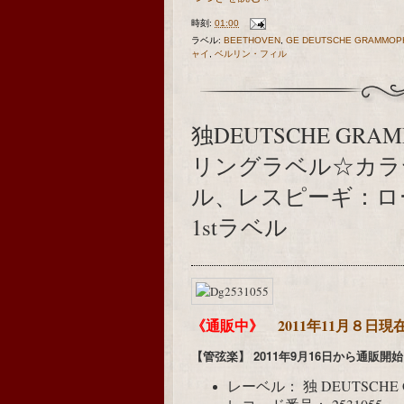
時刻:
01:00
ラベル:
BEETHOVEN
,
GE DEUTSCHE GRAMMOP
ャイ
,
ベルリン・フィル
独DEUTSCHE GRAM
リングラベル☆カラ
ル、レスピーギ：
1stラベル
《通販中》
2011年11月８日
【管弦楽】
2011年9月16日から通販開
レーベル：
独 DEUTSCHE