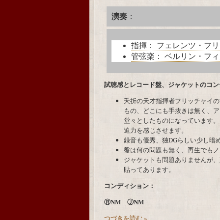
演奏
：
指揮：
フェレンツ・フリ
管弦楽：
ベルリン・フィ
試聴感とレコード盤、ジャケットのコン
夭折の天才指揮者フリッチャイの
もの、どこにも手抜きは無く、ア
堂々としたものになっています。
迫力を感じさせます。
録音も優秀、独DGらしい少し暗
盤は何の問題も無く、再生でもノ
ジャケットも問題ありませんが、
貼ってあります。
コンディション：
ⓇNM ⒿNM
つづきを読む »