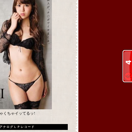
めちゃくちゃイッてるッ!
アナログＬＰレコード