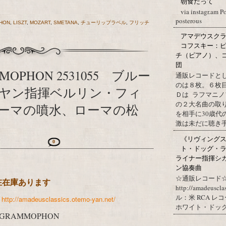
朝食だって
via instagr.am P
posterous
HON
,
LISZT
,
MOZART
,
SMETANA
,
チューリップラベル
,
フリッチ
アマデウスクラ
コフスキー：ピ
チ（ピアノ）、
団
MOPHON 2531055 ブルー
通販レコードと
のは８枚。６枚
ヤン指揮ベルリン・フィ
Ｄは ラフマニノ
の２大名曲の取
ローマの噴水、ローマの松
を相手に30歳
激は未だに聴き手に
《リヴィングステ
0
ト・ドッグ・ラ
ライナー指揮シ
ン協奏曲
☆通販レコード☆
現在在庫あります
http://amadeuscl
ル：米 RCA レ
始
http://amadeusclassics.otemo-yan.net/
ホワイト・ドッグ・
 GRAMMOPHON