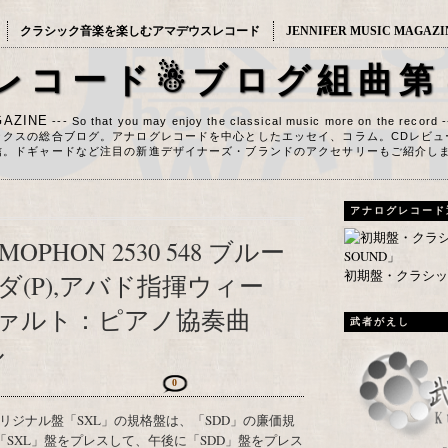
クラシック音楽を楽しむアマデウスレコード
JENNIFER MUSIC MAGAZI
レコード☃ブログ組曲第
AZINE
--- So that you may enjoy the classical music more on the record 
ックスの総合ブログ。アナログレコードを中心としたエッセイ、コラム。CDレビュ
信。ドギャードなど注目の新進デザイナーズ・ブランドのアクセサリーもご紹介し
アナログレコード
MOPHON 2530 548 ブルー
初期盤・クラシック
(P),アバド指揮ウィー
ァルト：ピアノ協奏曲
武者がえし
ル
0
SXL」盤をプレスして、午後に「SDD」盤をプレス