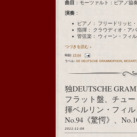
曲目
：モーツァルト：ピアノ協奏曲 N
演奏
：
ピアノ： フリードリッヒ
指揮： クラウディオ・ア
管弦楽：
ウィーン・フィル
つづきを読む »
時刻:
15:04
ラベル:
GE DEUTSCHE GRAMMOPHON
,
MOZART
独DEUTSCHE GRAM
フラット盤、チュー
揮ベルリン・フィル
No.94《驚愕》、No.
2011-11-08