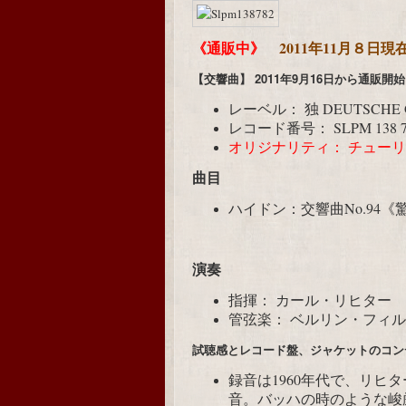
《通販中》
2011年11月８日
【交響曲】
2011年9月16日から通販開
レーベル：
独 DEUTSCHE
レコード番号：
SLPM 138 
オリジナリティ：
チューリ
曲目
ハイドン：交響曲No.94《
演奏
指揮：
カール・リヒター
管弦楽：
ベルリン・フィル
試聴感とレコード盤、ジャケットのコン
録音は1960年代で、リヒ
音。バッハの時のような峻