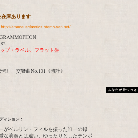
現在在庫あります
始
http://amadeusclassics.otemo-yan.net/
 GRAMMOPHON
782
ップ・ラベル、フラット盤
驚愕》、交響曲No.101《時計》
あなたが持つべき
ディション：
ターがベルリン・フィルを振った唯一の録
厳な演奏とは違い、ゆったりとしたテンポ