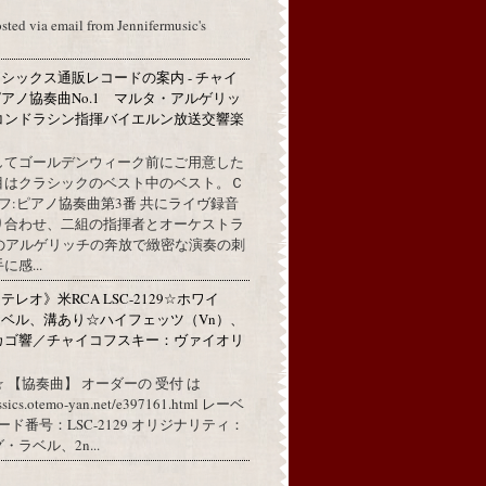
osted via email from Jennifermusic's
シックス通販レコードの案内 - チャイ
アノ協奏曲No.1 マルタ・アルゲリッ
コンドラシン指揮バイエルン放送交響楽
してゴールデンウィーク前にご用意した
目はクラシックのベスト中のベスト。Ｃ
フ:ピアノ協奏曲第3番 共にライヴ録音
り合わせ、二組の指揮者とオーケストラ
代のアルゲリッチの奔放で緻密な演奏の刺
感...
レオ》米RCA LSC-2129☆ホワイ
ベル、溝あり☆ハイフェッツ（Vn）、
カゴ響／チャイコフスキー：ヴァイオリ
 【協奏曲】 オーダーの 受付 は
assics.otemo-yan.net/e397161.html レーベ
コード番号：LSC-2129 オリジナリティ：
ラベル、2n...