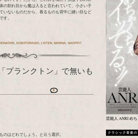
体の割れ目から魔は入ると言われていて、小さい子
ていないものだから、着るものも背中に縫い目など
です。
HONATARI
,
KOBATORADIO
,
LISTEN
,
MARINA
,
NAOPPI7
「プランクトン」で無いも
0
芸能人 ANRI 
クラシック音楽の
ものはどれでしょう。と云う選択。