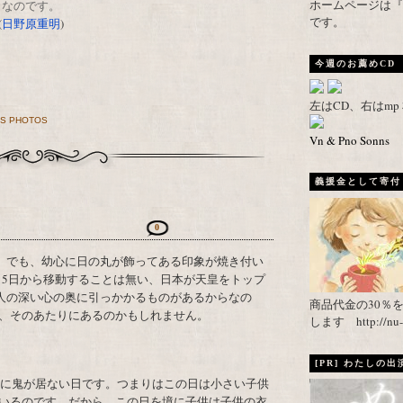
ホームページは『武者がえし
なのです。
です。
(
日野原重明
)
今週のお薦めCD
左はCD、右はm
DS PHOTOS
Vn & Pno Sonns
義援金として寄付し
0
15日から移動することは無い、日本が天皇をトップ
人の深い心の奥に引っかかるものがあるからなの
商品代金の30％
、そのあたりにあるのかもしれません。
します http://nu-ca
[PR] わたしの
地上に鬼が居ない日です。つまりはこの日は小さい子供
いるのです。だから、この日を境に子供は子供の衣