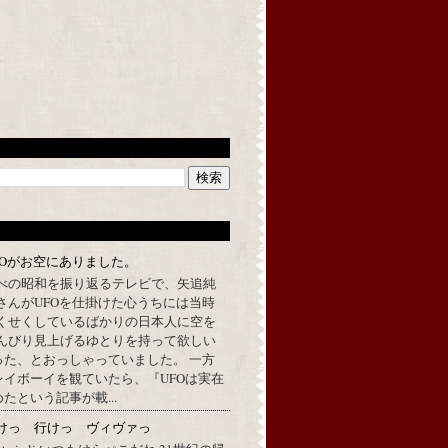
FOがお空にありました。
べの昭和を振り返るテレビで、矢追純
さんがUFOを仕掛けた心うちには当時
くせくしているばかりの日本人に空を
んびり見上げるゆとりを持って欲しい
った、とおっしゃっていました。 一方
イボーイを観ていたら、『UFOは実在
たという記事が載...
けっ 行けっ ヴィヴァっ