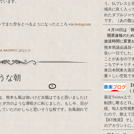
ています。
う。仏プレスと
域共に良く入っ
れたダブルジャ
です。（あの盤はど
でまた空をとべるようになったとこ​ろ via
instagr.am
４月10日は「
開票速報のた
放送時間に変更
熊本県議会議員
M
,
NAOPPI7
,
ほなたり
良い一日でした
ことがあるので
こちでチャリテ
東日本関東大震
うな朝
重々しい空気です
【
0
く
最近Twitter
勧誘し断るとT
ンと夕方のような薄暗さに転じました。もし今、目が
様。知人女性複
していたのかしらと思いそうな程です。台風崩れで
たので、敢えて
【RT推奨】 そ
のアカウントに...