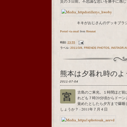
災の３日前。不思議な思いを勝手に感じ
キキがおじさんのデッキブラシ
Posted via email
from
Honatari
時刻:
23:55
ラベル:
2011/3/8
,
FRIENDS PHOTOS
,
INSTAGR.A
熊本は夕暮れ時のよ
2011-07-04
宮古島のご来光。１時間ほど前は、熊本も風は強いけど太陽はでると思いましたけ
れども７時20分頃からドー
覚めたとしたら夕方まで爆睡
しょうか？ - 2011年７月４日