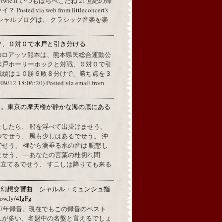
a twic.li いつもはらぺこだね 21世紀の帰
ted via web from littleconcert's
 オフィシャルブログは、 クラシック音楽を楽
ソ、０対０で水戸と引き分ける
のロアッソ熊本は、熊本県民総合運動公
水戸ホーリーホックと対戦、０対０で引
成績は１０勝６敗８分けで、勝ち点を３
2 18:06:20) Posted via email from
月。東京の摩天楼が静かな海の底にある
。
ましたら、 船を浮べて出掛けませう。
でせう、 風も少しはあるでせう。 沖
せう、 櫂から滴垂る水の音は 昵懇し
ませう、 —あなたの言葉の杜切れ間
立てるでせう、 すこしは降りても来る
：幻想交響曲 シャルル・ミュンシュ指
w.ly/4IgFg
1967年録音。現在でもこの録音のベスト
人が多い、名盤中の名盤と言えるでしょ