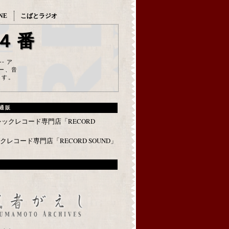
NE
こばとラジオ
４番
--- ア
ー、音
ます。
通販
レコード専門店「RECORD SOUND」