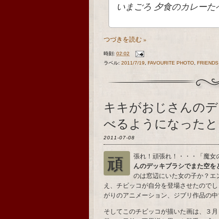
いまごろ 夕食のカレーた
つづきを読む »
時刻:
02:02
ラベル:
2011/7/19
,
FAVOURITE PHOTO
,
FRIENDS
キキがおじさんのデ
べるようになったとこ
2011-07-08
頑張れ！頑張れ！・・・「魔
んのデッキブラシでまた空をと
のは窓辺にいた女の子か？エ
え、チビッコが自分を登場させたのでし
がりのアニメーション、ジブリ作品の中
そしてこのチビッコが描いた画は、３月８日（1