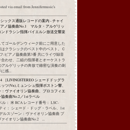
osted via email from Jennifermusic's
シックス通販レコードの案内 - チャイ
アノ協奏曲No.1 マルタ・アルゲリッ
コンドラシン指揮バイエルン放送交響楽
してゴールデンウィーク前にご用意した
目はクラシックのベスト中のベスト。Ｃ
フ:ピアノ協奏曲第3番 共にライヴ録音
り合わせ、二組の指揮者とオーケストラ
代のアルゲリッチの奔放で緻密な演奏の刺
感...
314 ［LIVINGSTEREO シェードドッグラ
ェッツ(Vn),ミュンシュ指揮ボストン響、
ン：ヴァイオリン協奏曲、プロコフィエ
奏曲No.2／1stラベル
ル： 米 RCA レコード番号： LSC-
リティ： シェード・ドッグ・ラベル、1st
ンデルスゾーン：ヴァイオリン協奏曲 プ
イオリン協奏曲No.2 ...