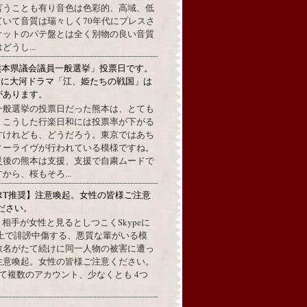
言うことも有り音色は色彩的、高域、低
ていて音質は瑞々しく70年代にプレスさ
ケットのパテ盤とは全く別物の良い音質
うし...
熊本県議会議員一般選挙」投票日です。
めに大河ドラマ「江、姫たちの戦国」は
があります。
一般選挙の投票日だった熊本は、とても
。こうした行楽日和には投票率が下がる
すけれども、どうだろう。東京ではあち
ィーライヴが行われている模様ですね。
災後の熊本は支援、支援で自粛ムードで
から、桜もそろ...
RT推奨】注意喚起。女性の皆様ご注意
ださい。
上で、相手が女性と見るとしつこくSkypeに
L上で誹謗中傷する、悪質な輩がいる模
数名がたて続けに同一人物の被害に遭っ
注意喚起。女性の皆様ご注意ください。
して複数のアカウント、少なくとも 4つ