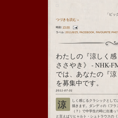
「ビック
つづきを読む »
時刻:
15:00
ラベル:
2011/8/25
,
FACEBOOK
,
FAVOURITE PHO
わたしの『涼しく感
ささやき》 - NHK
では、あなたの『涼
を募集中です。
2011-07-31
涼しく感じるクラシックとしては川や海、或いは高原を感じさせる楽曲をまず思い
描きます。ダンディの《フラ
（？）で中学生の時に出逢っ
と言えばリヒャルト・シュトラウスの《