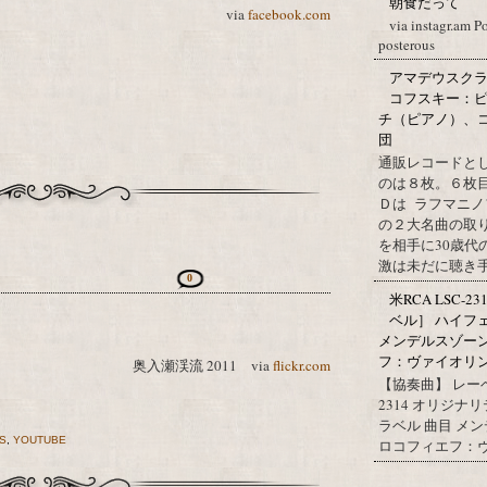
朝食だって
via
facebook.com
via instagr.am P
posterous
アマデウスクラ
コフスキー：ピ
チ（ピアノ）、
団
通販レコードと
のは８枚。６枚
Ｄは ラフマニノ
の２大名曲の取
を相手に30歳
激は未だに聴き手に
0
米RCA LSC-2
ベル］ ハイフ
メンデルスゾー
フ：ヴァイオリン協
奥入瀬渓流 2011 via
flickr.com
【協奏曲】 レーベ
2314 オリジナ
ラベル 曲目 メ
S
,
YOUTUBE
ロコフィエフ：ヴァ