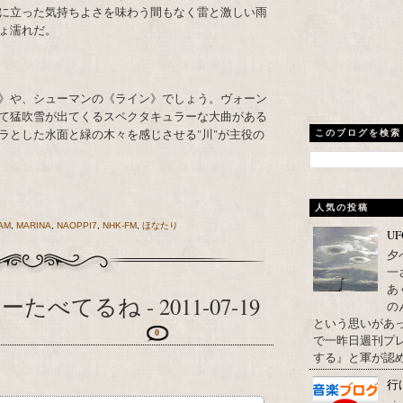
に立った気持ちよさを味わう間もなく雷と激しい雨
ょ濡れだ。
》や、シューマンの《ライン》でしょう。ヴォーン
て猛吹雪が出てくるスペクタキュラーな大曲がある
ラとした水面と緑の木々を感じさせる"川"が主役の
このブログを検索
人気の投稿
AM
,
MARINA
,
NAOPPI7
,
NHK-FM
,
ほなたり
U
夕
一
あ
てるね - 2011-07-19
の
という思いがあ
0
で一昨日週刊プレ
する』と軍が認め
行