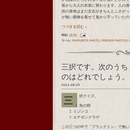
装から大人の衣装に替わります。人の身
供の身体はまだ左右がきちんとふさがっ
が無い着物を着せて鬼から守っていたの
つづきを読む »
時刻:
16:55
ラベル:
FAVOURITE PHOTO
,
FRIENDS PHOTOS
,
三択です。次のうち
のはどれでしょう。
2011-08-25
三択クイズ。
魚の卵
ミジンコ
エチゼンクラゲ
この三つの中で「プランクトン」で無い