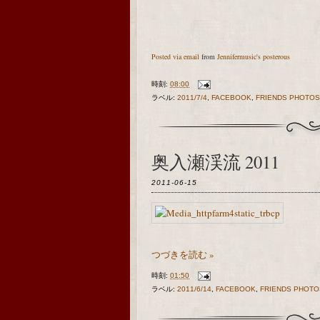
Posted via email
from
Jennifermusic's posterous
時刻:
08:00
ラベル:
2011/7/4
,
FACEBOOK
,
FRIENDS PHOTOS
奥入瀬渓流 2011
2011-06-15
つづきを読む »
時刻:
01:50
ラベル:
2011/6/14
,
FACEBOOK
,
FRIENDS PHOTO