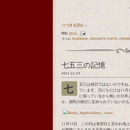
つづきを読む »
時刻:
20:11
ラベル:
FACEBOOK
,
FAVOURITE PHOTO
,
FRIEN
七五三の記憶
2011-11-13
七五三は祝日ではないのですね。でも、幼心に日の丸が飾ってある印象が焼き付い
ています。日にちだけは11月
に保っているから無いか日本
か。国民の祝日に定められていないのも
11月15日、この日は鬼宿日と言われ
が危険にさらされる不安が無いとされて