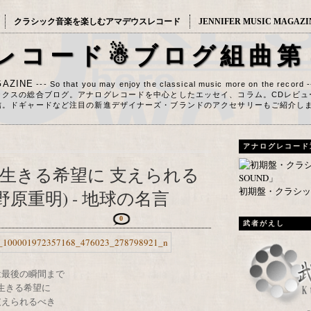
クラシック音楽を楽しむアマデウスレコード
JENNIFER MUSIC MAGAZI
レコード☃ブログ組曲第
AZINE
--- So that you may enjoy the classical music more on the record 
ックスの総合ブログ。アナログレコードを中心としたエッセイ、コラム。CDレビュ
信。ドギャードなど注目の新進デザイナーズ・ブランドのアクセサリーもご紹介し
アナログレコード
 生きる希望に 支えられる
初期盤・クラシック
野原重明) - 地球の名言
0
武者がえし
は最後の瞬間まで
生きる希望に
支えられるべき