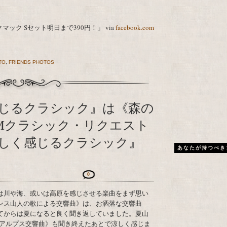
マック Sセット明日まで390円！」 via
facebook.com
TO
,
FRIENDS PHOTOS
じるクラシック』は《森の
-FMクラシック・リクエスト
しく感じるクラシック』
あなたが持つべき
0
ンス山人の歌による交響曲》は、お洒落な交響曲
てからは夏になると良く聞き返していました。夏山
アルプス交響曲》も聞き終えたあとで涼しく感じま