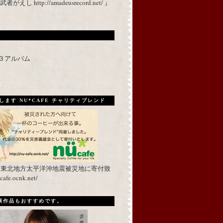
 http://amadeusrecord.net/ 』
p３アルバム
ます NU*CAFE チャリティブレンド
を東北地方太平洋沖地震被災地に寄付致
fe.ocnk.net/
出演作品もおすすめです。