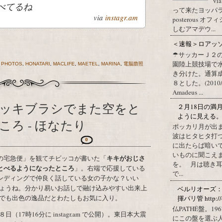
vi
べてるね
って来たヨッパライ？ Pos
via
instagr.am
posterous
しむアマデウ...
＜速報＞ロアッ
☂サッカーＪ２
園陸上競技場で
 PHOTOS
,
HONATARI
,
MACLIFE
,
MAETEL
,
MARINA
,
電脳萠照
き分けた。通算
８とした。(2010/09/1
Amadeus ...
ッキブラシでまた空をと
２月18日の満
ように見える
​ろ - ほなたり
ポッカリ月が出
波はヒタヒタ打つ
0
に出たらば暗いで
いものに聞こえ
キキがおじさ
女の宅急便」を観てチビッコが書いた「
を。 月は聴き耳
べるようになったとこ​ろ
」。右端で応援している
で...
ンディングで仲良く話している女の子かな？いい
ょうね。分かり易いお話しで融け込みやすい出来上
ベルリオーズ
でも出色の逸品だとわたしもお気に入り。
揮パリ管 http://o
仏PATHÉ盤。
7時16分に instagr.am で公開）。東日本大震
にこの盤を選ぶ