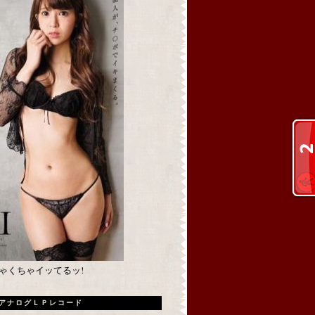
めちゃくちゃイッてるッ!
アナログＬＰレコード