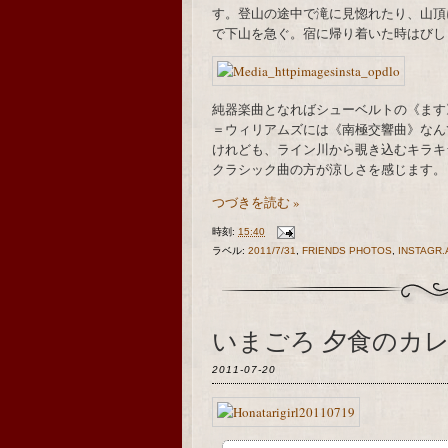
す。登山の途中で滝に見惚れたり、山頂
で下山を急ぐ。宿に帰り着いた時はびし
純器楽曲となればシューベルトの《ます
＝ウィリアムズには《南極交響曲》なん
けれども、ライン川から覗き込むキラキ
クラシック曲の方が涼しさを感じます。
つづきを読む »
時刻:
15:40
ラベル:
2011/7/31
,
FRIENDS PHOTOS
,
INSTAGR.
いまごろ 夕食のカレーたべ
2011-07-20