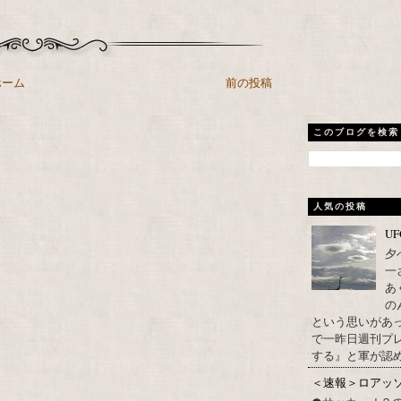
ホーム
前の投稿
このブログを検索
人気の投稿
U
夕
一
あ
の
という思いがあ
で一昨日週刊プレ
する』と軍が認め
＜速報＞ロアッ