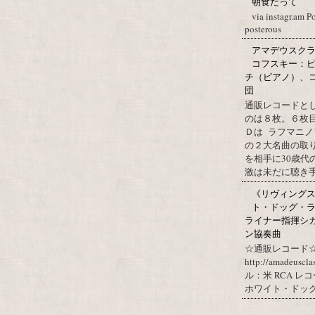
朝食だって
via instagr.am P
posterous
アマデウスクラ
コフスキー：ピ
チ（ピアノ）、
団
通販レコードと
のは８枚。６枚
Ｄは ラフマニノ
の２大名曲の取
を相手に30歳
激は未だに聴き手に
《リヴィングステ
ト・ドッグ・ラ
ライナー指揮シ
ン協奏曲
☆通販レコード☆
http://amadeuscl
ル：米 RCA レ
ホワイト・ドッグ・