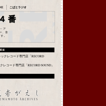
NE
こばとラジオ
４番
--- ア
ー、音
ます。
通販
レコード専門店「RECORD SOUND」