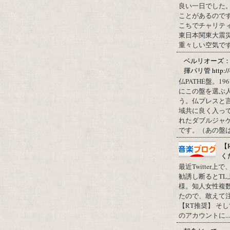
良い一日でした
ことがあるので
こちでチャリテ
東日本関東大震
重々しい空気です
ベルリオーズ
揮パリ管 http://o
仏PATHÉ盤。
にこの盤を選ぶ
う。仏プレスと
域共に良く入っ
れたダブルジャ
です。（あの盤はど
【
く
最近Twitter
勧誘し断るとT
様。知人女性複
たので、敢えて
【RT推奨】 そ
のアカウントに...