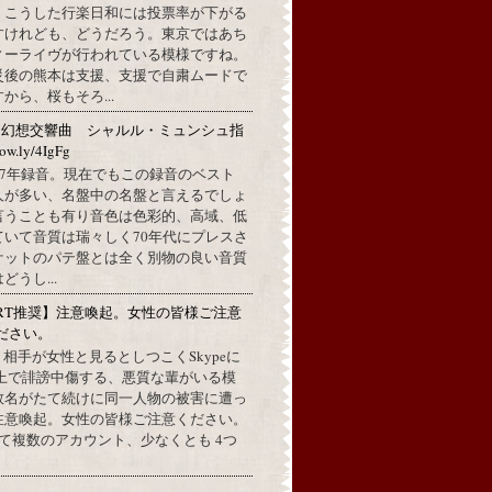
。こうした行楽日和には投票率が下がる
すけれども、どうだろう。東京ではあち
ィーライヴが行われている模様ですね。
災後の熊本は支援、支援で自粛ムードで
から、桜もそろ...
：幻想交響曲 シャルル・ミュンシュ指
w.ly/4IgFg
1967年録音。現在でもこの録音のベスト
人が多い、名盤中の名盤と言えるでしょ
言うことも有り音色は色彩的、高域、低
ていて音質は瑞々しく70年代にプレスさ
ケットのパテ盤とは全く別物の良い音質
うし...
RT推奨】注意喚起。女性の皆様ご注意
ださい。
上で、相手が女性と見るとしつこくSkypeに
L上で誹謗中傷する、悪質な輩がいる模
数名がたて続けに同一人物の被害に遭っ
注意喚起。女性の皆様ご注意ください。
して複数のアカウント、少なくとも 4つ