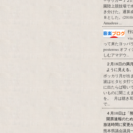
☂サッカーＪ２
園陸上競技場で
き分けた。通算
８とした。(2010/09/1
Amadeus ...
行
vi
って来たヨッパライ？ Pos
posterous
しむアマデウ...
２月18日の満
ように見える
ポッカリ月が出
波はヒタヒタ打つ
に出たらば暗いで
いものに聞こえ
を。 月は聴き耳
で...
４月10日は「
開票速報のた
放送時間に変更
熊本県議会議員