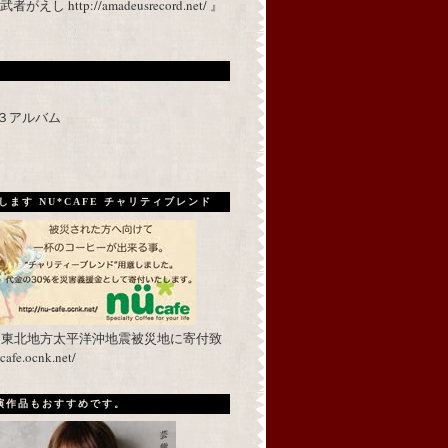
 http://amadeusrecord.net/ 』
p３アルバム
ます NU*CAFE チャリティブレンド
を東北地方太平洋沖地震被災地に寄付致
fe.ocnk.net/
出演作品もおすすめです。