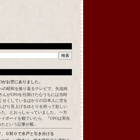
FOがお空にありました。
べの昭和を振り返るテレビで、矢追純
さんがUFOを仕掛けた心うちには当時
くせくしているばかりの日本人に空を
んびり見上げるゆとりを持って欲しい
った、とおっしゃっていました。 一方
イボーイを観ていたら、『UFOは実在
たという記事が載...
ソ、０対０で水戸と引き分ける