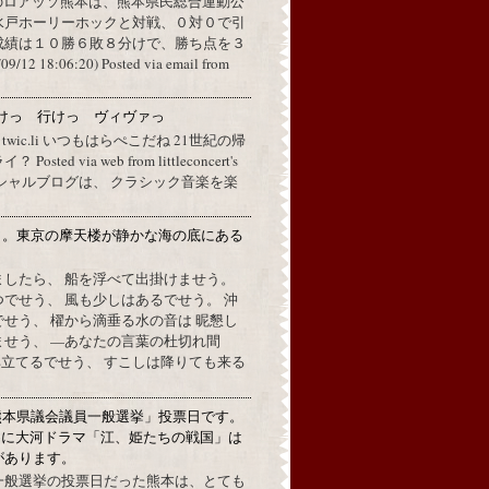
のロアッソ熊本は、熊本県民総合運動公
水戸ホーリーホックと対戦、０対０で引
成績は１０勝６敗８分けで、勝ち点を３
2 18:06:20) Posted via email from
けっ 行けっ ヴィヴァっ
a twic.li いつもはらぺこだね 21世紀の帰
ted via web from littleconcert's
 オフィシャルブログは、 クラシック音楽を楽
月。東京の摩天楼が静かな海の底にある
。
ましたら、 船を浮べて出掛けませう。
でせう、 風も少しはあるでせう。 沖
せう、 櫂から滴垂る水の音は 昵懇し
ませう、 —あなたの言葉の杜切れ間
立てるでせう、 すこしは降りても来る
熊本県議会議員一般選挙」投票日です。
めに大河ドラマ「江、姫たちの戦国」は
があります。
一般選挙の投票日だった熊本は、とても