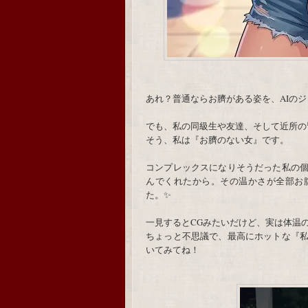
あれ？普通ならお臍がある姿を、AIの
でも、私の同級生や友達、そして近所の
そう、私は『お臍のない女』です。
コンプレックスになりそうだった私の
んでくれたから。その温かさが全部お
た。✨
一見するとCGみたいだけど、実は体温
ちょっと不思議で、最高にホットな『
いてみてね！