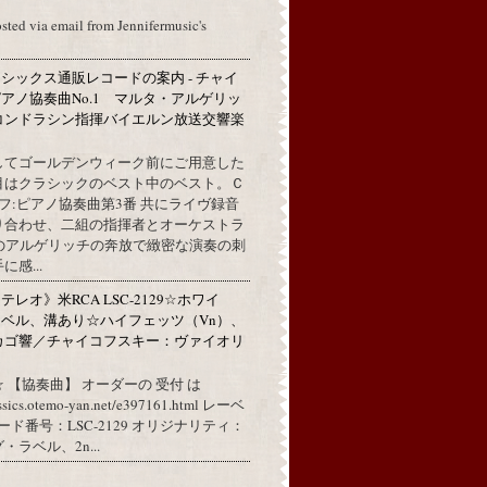
osted via email from Jennifermusic's
シックス通販レコードの案内 - チャイ
アノ協奏曲No.1 マルタ・アルゲリッ
コンドラシン指揮バイエルン放送交響楽
してゴールデンウィーク前にご用意した
目はクラシックのベスト中のベスト。Ｃ
フ:ピアノ協奏曲第3番 共にライヴ録音
り合わせ、二組の指揮者とオーケストラ
代のアルゲリッチの奔放で緻密な演奏の刺
感...
レオ》米RCA LSC-2129☆ホワイ
ベル、溝あり☆ハイフェッツ（Vn）、
カゴ響／チャイコフスキー：ヴァイオリ
 【協奏曲】 オーダーの 受付 は
assics.otemo-yan.net/e397161.html レーベ
コード番号：LSC-2129 オリジナリティ：
ラベル、2n...