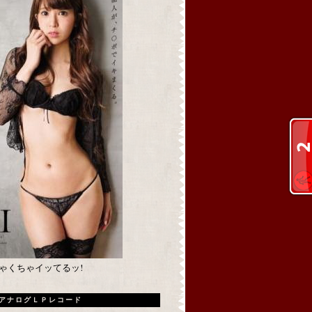
めちゃくちゃイッてるッ!
アナログＬＰレコード