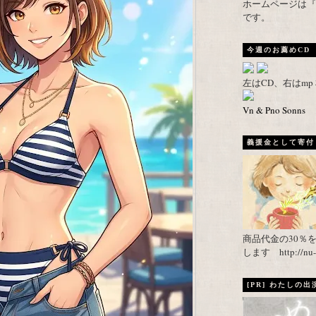
ホームページは『武者がえし
です。
今週のお薦めCD
左はCD、右はm
Vn & Pno Sonns
義援金として寄付し
商品代金の30％
します http://nu-ca
[PR] わたしの