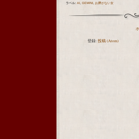
ラベル:
AI
,
GEMINI
,
お臍がない女
登録:
投稿 (Atom)