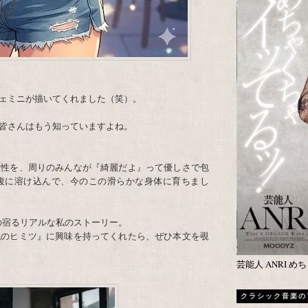
ジェミニが描いてくれました（笑）。
皆さんはもう知っていますよね。
個性を、周りのみんなが『綺麗だよ』って優しさで包
腹に溶け込んで、今のこの滑らかな身体に育ちまし
の宿るリアルな私のストーリー。
私のヒミツ』に興味を持ってくれたら、ぜひ本文を覗
芸能人 ANRI 
クラシック音楽の