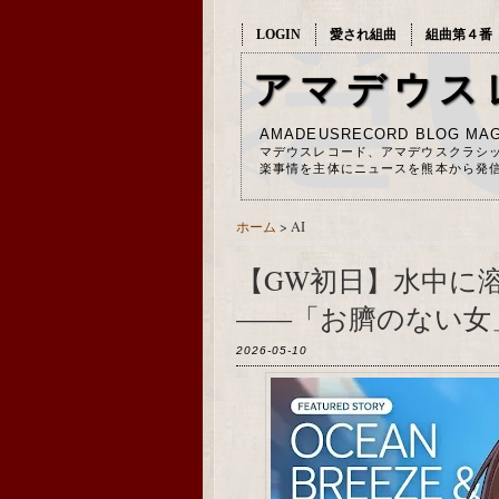
LOGIN
愛され組曲
組曲第４番
アマデウス
AMADEUSRECORD BLOG MAG
マデウスレコード、アマデウスクラシ
楽事情を主体にニュースを熊本から発
ホーム
> AI
【GW初日】水中に
――「お臍のない女
2026-05-10