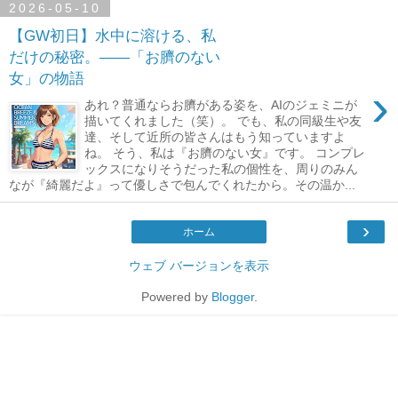
2026-05-10
【GW初日】水中に溶ける、私
だけの秘密。――「お臍のない
女」の物語
›
あれ？普通ならお臍がある姿を、AIのジェミニが
描いてくれました（笑）。 でも、私の同級生や友
達、そして近所の皆さんはもう知っていますよ
ね。 そう、私は『お臍のない女』です。 コンプレ
ックスになりそうだった私の個性を、周りのみん
なが『綺麗だよ』って優しさで包んでくれたから。その温か...
›
ホーム
ウェブ バージョンを表示
Powered by
Blogger
.