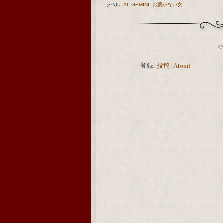
ラベル:
AI
,
GEMINI
,
お臍がない女
登録:
投稿 (Atom)