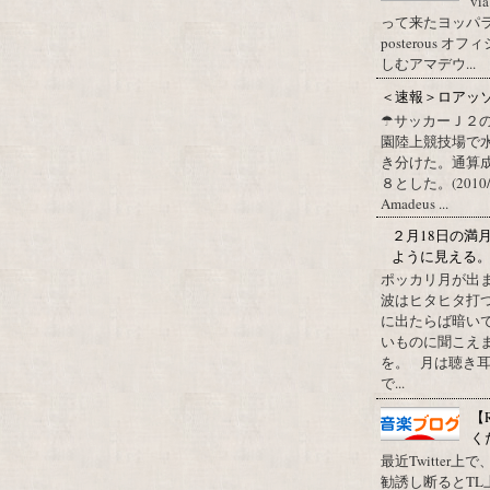
vi
って来たヨッパライ？ Pos
posterous
しむアマデウ...
＜速報＞ロアッ
☂サッカーＪ２
園陸上競技場で
き分けた。通算
８とした。(2010/09/1
Amadeus ...
２月18日の満
ように見える
ポッカリ月が出
波はヒタヒタ打つ
に出たらば暗いで
いものに聞こえ
を。 月は聴き耳
で...
【
く
最近Twitter
勧誘し断るとT