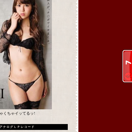
めちゃくちゃイッてるッ!
アナログＬＰレコード