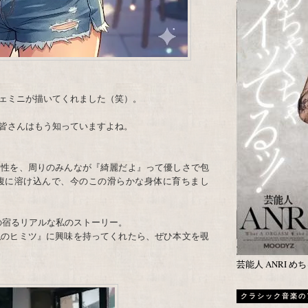
ジェミニが描いてくれました（笑）。
皆さんはもう知っていますよね。
個性を、周りのみんなが『綺麗だよ』って優しさで包
腹に溶け込んで、今のこの滑らかな身体に育ちまし
の宿るリアルな私のストーリー。
私のヒミツ』に興味を持ってくれたら、ぜひ本文を覗
芸能人 ANRI 
クラシック音楽の