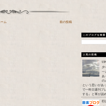
ホーム
前の投稿
このブログを検索
人気の投稿
U
夕
一
あ
の
という思いがあ
で一昨日週刊プレ
する』と軍が認め
行