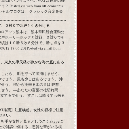
a twic.li いつもはらぺこだね 21世紀の帰
ted via web from littleconcert's
 オフィシャルブログは、 クラシック音楽を楽
ソ、０対０で水戸と引き分ける
のロアッソ熊本は、熊本県民総合運動公
水戸ホーリーホックと対戦、０対０で引
成績は１０勝６敗８分けで、勝ち点を３
2 18:06:20) Posted via email from
月。東京の摩天楼が静かな海の底にある
。
ましたら、 船を浮べて出掛けませう。
でせう、 風も少しはあるでせう。 沖
せう、 櫂から滴垂る水の音は 昵懇し
ませう、 —あなたの言葉の杜切れ間
立てるでせう、 すこしは降りても来る
RT推奨】注意喚起。女性の皆様ご注意
ださい。
上で、相手が女性と見るとしつこくSkypeに
L上で誹謗中傷する、悪質な輩がいる模