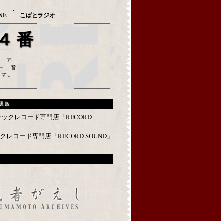
NE
こばとラジオ
４番
--- ア
ー、音
ます。
通販
レコード専門店「RECORD SOUND」