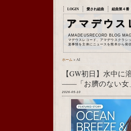
LOGIN
愛され組曲
組曲第４番
アマデウス
AMADEUSRECORD BLOG MAG
マデウスレコード、アマデウスクラシ
楽事情を主体にニュースを熊本から発
ホーム
> AI
【GW初日】水中に
――「お臍のない女
2026-05-10