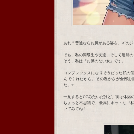
あれ？普通ならお臍がある姿を、AIの
でも、私の同級生や友達、そして近所の
そう、私は『お臍のない女』です。
コンプレックスになりそうだった私の
んでくれたから。その温かさが全部お
た。✨
一見するとCGみたいだけど、実は体温
ちょっと不思議で、最高にホットな『
いてみてね！