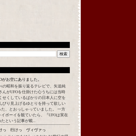
FOがお空にありました。
べの昭和を振り返るテレビで、矢追純
さんがUFOを仕掛けた心うちには当時
くせくしているばかりの日本人に空を
んびり見上げるゆとりを持って欲しい
った、とおっしゃっていました。 一方
イボーイを観ていたら、『UFOは実在
たという記事が載...
けっ 行けっ ヴィヴァっ