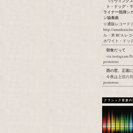
《リヴィングステ
ト・ドッグ・ラ
ライナー指揮シ
ン協奏曲
☆通販レコード☆
http://amadeuscl
ル：米 RCA レ
ホワイト・ドッグ・
朝食だって
via instagr.am P
posterous
西の窓、正面
今夜は上弦の月。 Post
posterous
クラシック音楽の