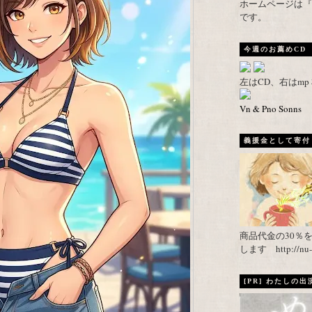
ホームページは『武者がえし
です。
今週のお薦めCD
左はCD、右はm
Vn & Pno Sonns
義援金として寄付し
商品代金の30％
します http://nu-ca
[PR] わたしの