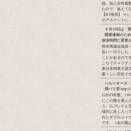
様。知人女性複
たので、敢えて
【RT推奨】 そ
のアカウントに...
４月10日は「
開票速報のた
放送時間に変更
熊本県議会議員
良い一日でした
ことがあるので
こちでチャリテ
東日本関東大震
重々しい空気です
ベルリオーズ
揮パリ管 http://o
仏PATHÉ盤。
にこの盤を選ぶ
う。仏プレスと
域共に良く入っ
れたダブルジャ
です。（あの盤はど