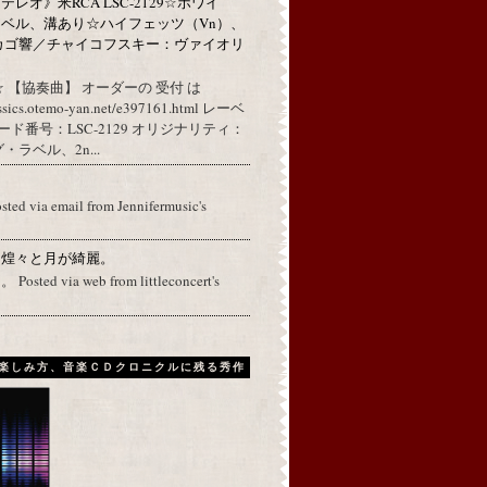
レオ》米RCA LSC-2129☆ホワイ
ベル、溝あり☆ハイフェッツ（Vn）、
カゴ響／チャイコフスキー：ヴァイオリ
 【協奏曲】 オーダーの 受付 は
assics.otemo-yan.net/e397161.html レーベ
コード番号：LSC-2129 オリジナリティ：
ラベル、2n...
osted via email from Jennifermusic's
に煌々と月が綺麗。
ed via web from littleconcert's
楽しみ方、音楽ＣＤクロニクルに残る秀作