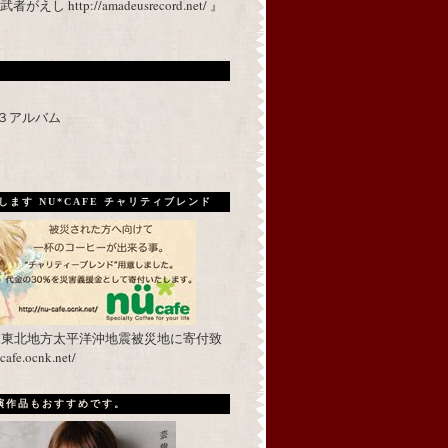
 http://amadeusrecord.net/ 』
p３アルバム
ます NU*CAFE チャリティブレンド
を東北地方太平洋沖地震被災地に寄付致
fe.ocnk.net/
出演作品もおすすめです。