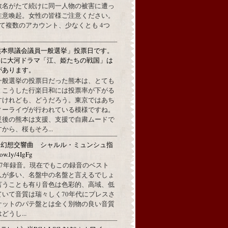
数名がたて続けに同一人物の被害に遭っ
注意喚起。女性の皆様ご注意ください。
して複数のアカウント、少なくとも 4つ
熊本県議会議員一般選挙」投票日です。
めに大河ドラマ「江、姫たちの戦国」は
があります。
一般選挙の投票日だった熊本は、とても
。こうした行楽日和には投票率が下がる
すけれども、どうだろう。東京ではあち
ィーライヴが行われている模様ですね。
災後の熊本は支援、支援で自粛ムードで
から、桜もそろ...
：幻想交響曲 シャルル・ミュンシュ指
w.ly/4IgFg
1967年録音。現在でもこの録音のベスト
人が多い、名盤中の名盤と言えるでしょ
言うことも有り音色は色彩的、高域、低
ていて音質は瑞々しく70年代にプレスさ
ケットのパテ盤とは全く別物の良い音質
うし...