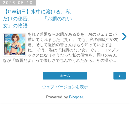
2026-05-10
【GW初日】水中に溶ける、私
だけの秘密。――「お臍のない
女」の物語
›
あれ？普通ならお臍がある姿を、AIのジェミニが
描いてくれました（笑）。 でも、私の同級生や友
達、そして近所の皆さんはもう知っていますよ
ね。 そう、私は『お臍のない女』です。 コンプレ
ックスになりそうだった私の個性を、周りのみん
なが『綺麗だよ』って優しさで包んでくれたから。その温か...
›
ホーム
ウェブ バージョンを表示
Powered by
Blogger
.