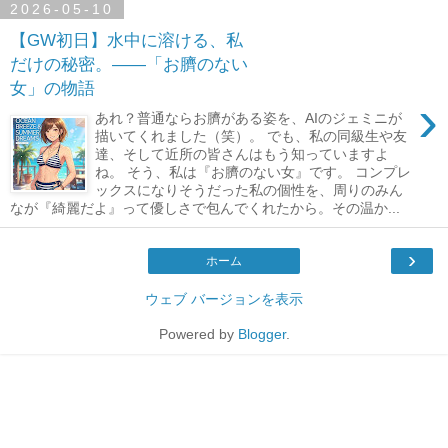
2026-05-10
【GW初日】水中に溶ける、私
だけの秘密。――「お臍のない
女」の物語
›
あれ？普通ならお臍がある姿を、AIのジェミニが
描いてくれました（笑）。 でも、私の同級生や友
達、そして近所の皆さんはもう知っていますよ
ね。 そう、私は『お臍のない女』です。 コンプレ
ックスになりそうだった私の個性を、周りのみん
なが『綺麗だよ』って優しさで包んでくれたから。その温か...
›
ホーム
ウェブ バージョンを表示
Powered by
Blogger
.