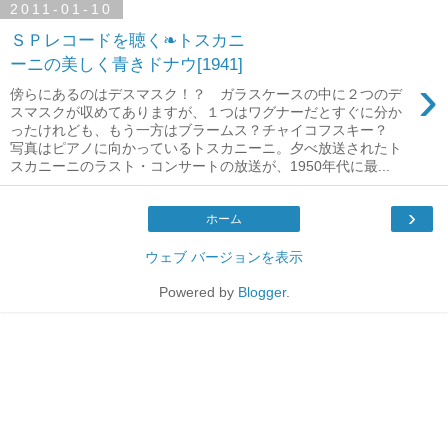
2011-01-10
ＳＰレコードを聴く❧トスカニ
ーニの美しく青きドナウ[1941]
›
傍らにあるのはデスマスク！？ ガラスケースの中に２つのデ
スマスクが収めてありますが、１つはワグナーだとすぐに分か
ったけれども、もう一方はブラームス？チャイコフスキー？
写真はピアノに向かっているトスカニーニ。夕べ放送されたト
スカニーニのラスト・コンサートの放送が、1950年代に最...
›
ホーム
ウェブ バージョンを表示
Powered by
Blogger
.