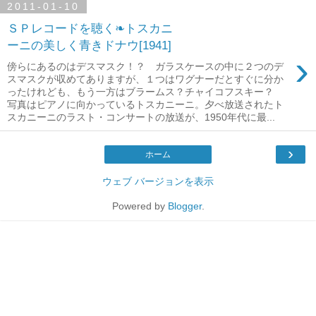
2011-01-10
ＳＰレコードを聴く❧トスカニ
ーニの美しく青きドナウ[1941]
›
傍らにあるのはデスマスク！？ ガラスケースの中に２つのデ
スマスクが収めてありますが、１つはワグナーだとすぐに分か
ったけれども、もう一方はブラームス？チャイコフスキー？
写真はピアノに向かっているトスカニーニ。夕べ放送されたト
スカニーニのラスト・コンサートの放送が、1950年代に最...
›
ホーム
ウェブ バージョンを表示
Powered by
Blogger
.