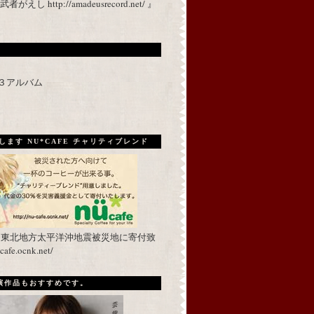
 http://amadeusrecord.net/ 』
p３アルバム
ます NU*CAFE チャリティブレンド
を東北地方太平洋沖地震被災地に寄付致
fe.ocnk.net/
出演作品もおすすめです。