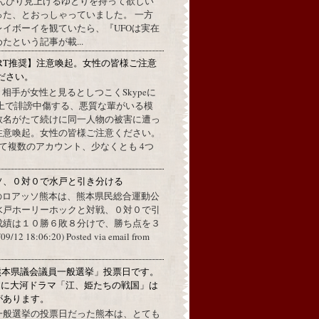
んびり見上げるゆとりを持って欲しい
った、とおっしゃっていました。 一方
イボーイを観ていたら、『UFOは実在
たという記事が載...
RT推奨】注意喚起。女性の皆様ご注意
ださい。
上で、相手が女性と見るとしつこくSkypeに
L上で誹謗中傷する、悪質な輩がいる模
数名がたて続けに同一人物の被害に遭っ
注意喚起。女性の皆様ご注意ください。
して複数のアカウント、少なくとも 4つ
ソ、０対０で水戸と引き分ける
のロアッソ熊本は、熊本県民総合運動公
水戸ホーリーホックと対戦、０対０で引
成績は１０勝６敗８分けで、勝ち点を３
2 18:06:20) Posted via email from
熊本県議会議員一般選挙」投票日です。
めに大河ドラマ「江、姫たちの戦国」は
があります。
一般選挙の投票日だった熊本は、とても