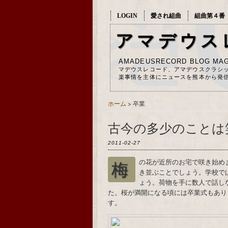
LOGIN
愛され組曲
組曲第４番
アマデウス
AMADEUSRECORD BLOG MAG
マデウスレコード、アマデウスクラシ
楽事情を主体にニュースを熊本から発
ホーム
> 卒業
古今の多少のことは
2011-02-27
梅の花が近所のお宅で咲き始めました。家の前のスクールゾーンも直に桜の花が咲
き並ぶことでしょう。学校で
ょう。荷物を手に数人で話し
た。桜が満開になる頃には卒業式もあり
す。