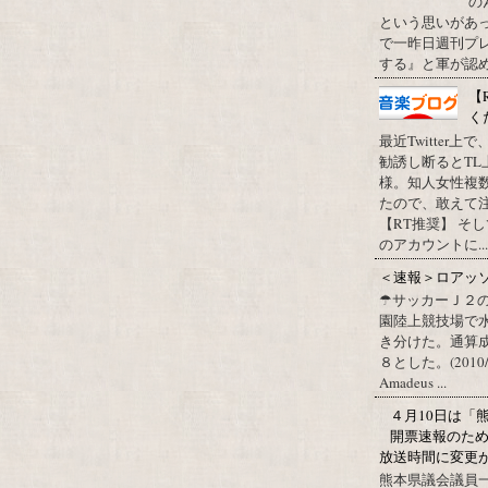
の
という思いがあ
で一昨日週刊プレ
する』と軍が認め
【
く
最近Twitter
勧誘し断るとT
様。知人女性複
たので、敢えて
【RT推奨】 そ
のアカウントに...
＜速報＞ロアッ
☂サッカーＪ２
園陸上競技場で
き分けた。通算
８とした。(2010/09/1
Amadeus ...
４月10日は「
開票速報のた
放送時間に変更
熊本県議会議員