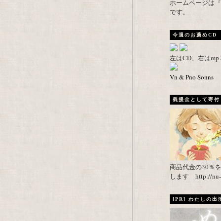
ホームページは『武者がえし
です。
今週のお薦めCD
左はCD、右はm
Vn & Pno Sonns
義援金として寄付し
商品代金の30％
します http://nu-ca
[PR] わたしの