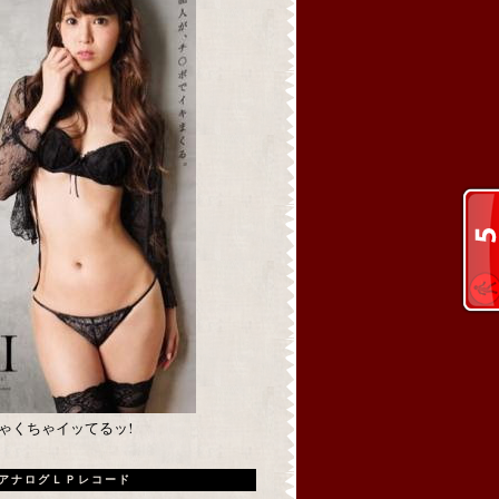
めちゃくちゃイッてるッ!
アナログＬＰレコード