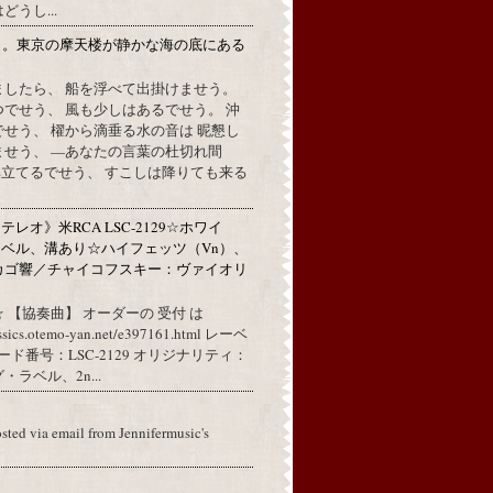
うし...
月。東京の摩天楼が静かな海の底にある
。
ましたら、 船を浮べて出掛けませう。
でせう、 風も少しはあるでせう。 沖
せう、 櫂から滴垂る水の音は 昵懇し
ませう、 —あなたの言葉の杜切れ間
立てるでせう、 すこしは降りても来る
レオ》米RCA LSC-2129☆ホワイ
ベル、溝あり☆ハイフェッツ（Vn）、
カゴ響／チャイコフスキー：ヴァイオリ
 【協奏曲】 オーダーの 受付 は
assics.otemo-yan.net/e397161.html レーベ
コード番号：LSC-2129 オリジナリティ：
ラベル、2n...
osted via email from Jennifermusic's