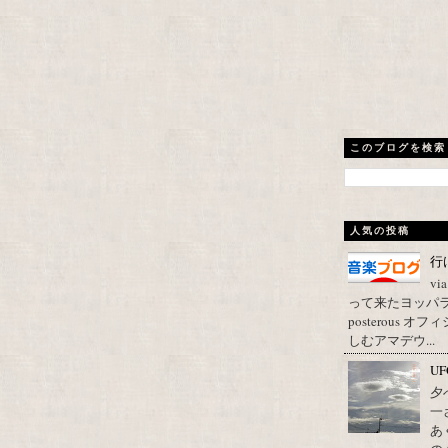
このブログを検索
人気の投稿
行
vi
って来たヨッパライ？ Pos
posterous
しむアマデウ...
U
夕
一
あ