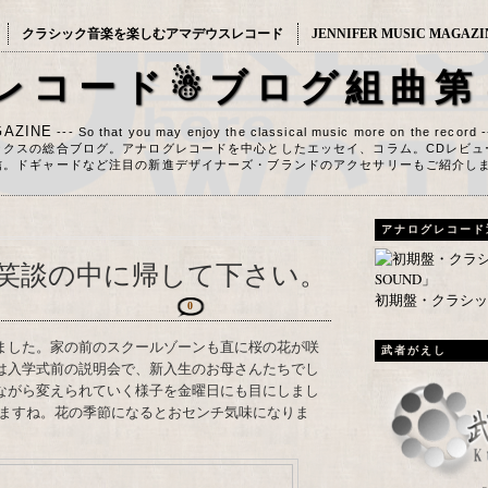
クラシック音楽を楽しむアマデウスレコード
JENNIFER MUSIC MAGAZI
レコード☃ブログ組曲第
AZINE
--- So that you may enjoy the classical music more on the record 
ックスの総合ブログ。アナログレコードを中心としたエッセイ、コラム。CDレビュ
信。ドギャードなど注目の新進デザイナーズ・ブランドのアクセサリーもご紹介し
アナログレコード
笑談の中に帰して下さい。
初期盤・クラシック
0
武者がえし
は入学式前の説明会で、新入生のお母さんたちでし
ながら変えられていく様子を金曜日にも目にしまし
ますね。花の季節になるとおセンチ気味になりま