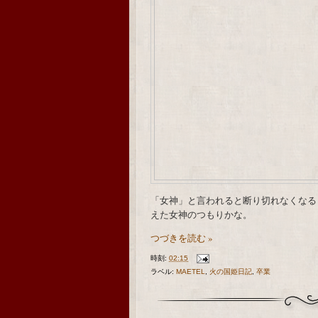
「女神」と言われると断り切れなくなる
えた女神のつもりかな。
つづきを読む »
時刻:
02:15
ラベル:
MAETEL
,
火の国姫日記
,
卒業