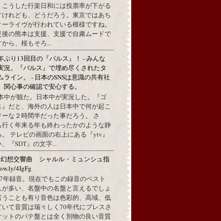
。こうした行楽日和には投票率が下がる
すけれども、どうだろう。東京ではあち
ィーライヴが行われている模様ですね。
災後の熊本は支援、支援で自粛ムードで
から、桜もそろ...
年ぶり13回目の『バルス』！ - みんな
実況。『バルス』で埋め尽くされたタ
ムライン。 - 日本のSNSは意識の共有社
。関心事の確認で安心する。
本中が観た。日本中が実況した。『ゴ
ス』だと、海外の人は日本中で何が起こ
リーな２時間半だった事だろう。 さ
も行く年来る年も終わったかのような静
。 テレビの画面の右上にある『ytv』
『SDT』の文字...
：幻想交響曲 シャルル・ミュンシュ指
w.ly/4IgFg
1967年録音。現在でもこの録音のベスト
人が多い、名盤中の名盤と言えるでしょ
言うことも有り音色は色彩的、高域、低
ていて音質は瑞々しく70年代にプレスさ
ケットのパテ盤とは全く別物の良い音質