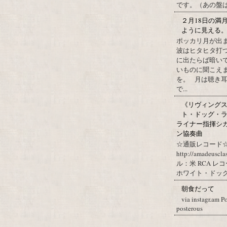
です。（あの盤はど
２月18日の満
ように見える
ポッカリ月が出
波はヒタヒタ打つ
に出たらば暗いで
いものに聞こえ
を。 月は聴き耳
で...
《リヴィングステ
ト・ドッグ・ラ
ライナー指揮シ
ン協奏曲
☆通販レコード☆
http://amadeuscl
ル：米 RCA レ
ホワイト・ドッグ・
朝食だって
via instagr.am P
posterous