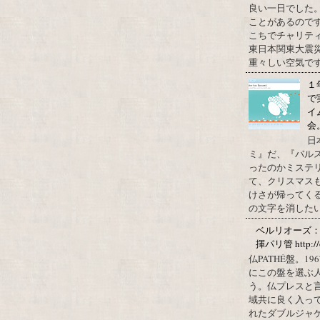
良い一日でした
ことがあるので
こちでチャリテ
東日本関東大震
重々しい空気です
１
で
イ
会
日
ミ』だ、『バル
ったのかミステ
て、クリスマス
けさが帰ってくる
の文字を消したい、
ベルリオーズ
揮パリ管 http://o
仏PATHÉ盤。
にこの盤を選ぶ
う。仏プレスと
域共に良く入っ
れたダブルジャ