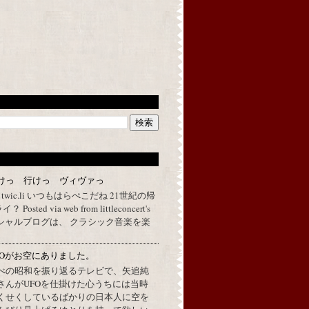
けっ 行けっ ヴィヴァっ
a twic.li いつもはらぺこだね 21世紀の帰
ted via web from littleconcert's
 オフィシャルブログは、 クラシック音楽を楽
FOがお空にありました。
べの昭和を振り返るテレビで、矢追純
さんがUFOを仕掛けた心うちには当時
くせくしているばかりの日本人に空を