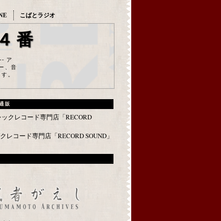
NE
こばとラジオ
４番
--- ア
ー、音
ます。
通販
レコード専門店「RECORD SOUND」