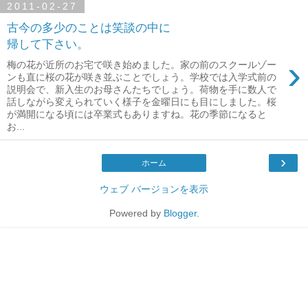
2011-02-27
古今の多少のことは笑談の中に
帰して下さい。
›
梅の花が近所のお宅で咲き始めました。家の前のスクールゾー
ンも直に桜の花が咲き並ぶことでしょう。学校では入学式前の
説明会で、新入生のお母さんたちでしょう。荷物を手に数人で
話しながら変えられていく様子を金曜日にも目にしました。桜
が満開になる頃には卒業式もありますね。花の季節になると
お...
›
ホーム
ウェブ バージョンを表示
Powered by
Blogger
.