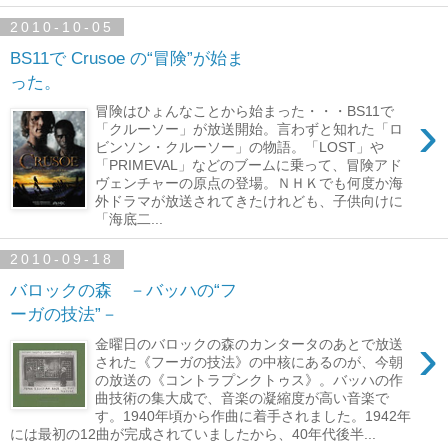
2010-10-05
BS11で Crusoe の“冒険”が始ま
った。
›
冒険はひょんなことから始まった・・・BS11で
「クルーソー」が放送開始。言わずと知れた「ロ
ビンソン・クルーソー」の物語。「LOST」や
「PRIMEVAL」などのブームに乗って、冒険アド
ヴェンチャーの原点の登場。ＮＨＫでも何度か海
外ドラマが放送されてきたけれども、子供向けに
「海底二...
2010-09-18
バロックの森 －バッハの“フ
ーガの技法”－
›
金曜日のバロックの森のカンタータのあとで放送
された《フーガの技法》の中核にあるのが、今朝
の放送の《コントラプンクトゥス》。バッハの作
曲技術の集大成で、音楽の凝縮度が高い音楽で
す。1940年頃から作曲に着手されました。1942年
には最初の12曲が完成されていましたから、40年代後半...