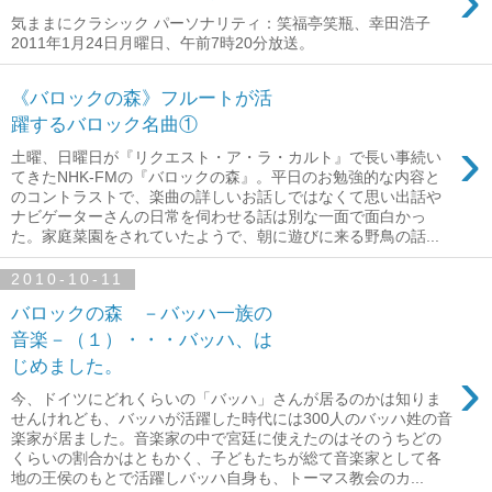
›
気ままにクラシック パーソナリティ：笑福亭笑瓶、幸田浩子
2011年1月24日月曜日、午前7時20分放送。
《バロックの森》フルートが活
躍するバロック名曲①
›
土曜、日曜日が『リクエスト・ア・ラ・カルト』で長い事続い
てきたNHK-FMの『バロックの森』。平日のお勉強的な内容と
のコントラストで、楽曲の詳しいお話しではなくて思い出話や
ナビゲーターさんの日常を伺わせる話は別な一面で面白かっ
た。家庭菜園をされていたようで、朝に遊びに来る野鳥の話...
2010-10-11
バロックの森 －バッハ一族の
音楽－（１）・・・バッハ、は
じめました。
›
今、ドイツにどれくらいの「バッハ」さんが居るのかは知りま
せんけれども、バッハが活躍した時代には300人のバッハ姓の音
楽家が居ました。音楽家の中で宮廷に使えたのはそのうちどの
くらいの割合かはともかく、子どもたちが総て音楽家として各
地の王侯のもとで活躍しバッハ自身も、トーマス教会のカ...