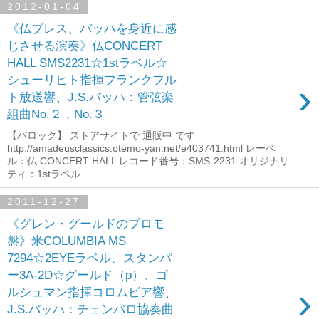
2012-01-04
《仏プレス、バッハを身近に感
じさせる演奏》仏CONCERT
HALL SMS2231☆1stラベル☆
シューリヒト指揮フランクフル
›
ト放送響、J.S.バッハ：管弦楽
組曲No.２，No.３
【バロック】 ストアサイトで 通販中 です
http://amadeusclassics.otemo-yan.net/e403741.html レーベ
ル：仏 CONCERT HALL レコード番号：SMS-2231 オリジナリ
ティ：1stラベル ...
2011-12-27
《グレン・グールドのプロモ
盤》米COLUMBIA MS
7294☆2EYEラベル、スタンパ
ー3A-2D☆グールド（p）、ゴ
›
ルシュマン指揮コロムビア響、
J.S.バッハ：チェンバロ協奏曲