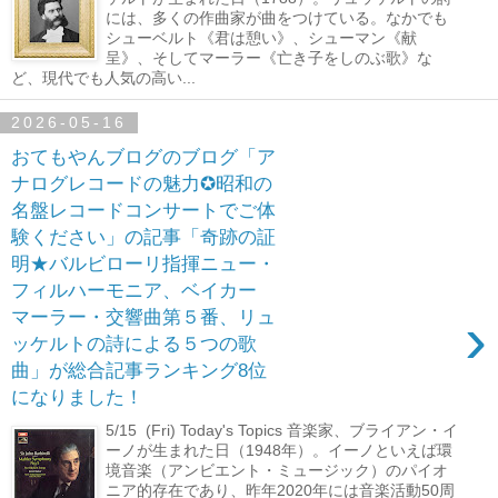
には、多くの作曲家が曲をつけている。なかでも
シューベルト《君は憩い》、シューマン《献
呈》、そしてマーラー《亡き子をしのぶ歌》な
ど、現代でも人気の高い...
2026-05-16
おてもやんブログのブログ「ア
ナログレコードの魅力✪昭和の
名盤レコードコンサートでご体
験ください」の記事「奇跡の証
明★バルビローリ指揮ニュー・
フィルハーモニア、ベイカー
›
マーラー・交響曲第５番、リュ
ッケルトの詩による５つの歌
曲」が総合記事ランキング8位
になりました！
5/15 (Fri) Today's Topics 音楽家、ブライアン・イ
ーノが生まれた日（1948年）。イーノといえば環
境音楽（アンビエント・ミュージック）のパイオ
ニア的存在であり、昨年2020年には音楽活動50周