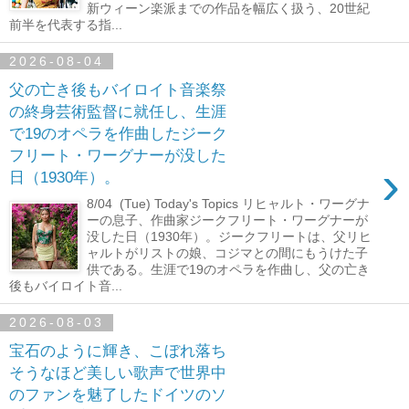
新ウィーン楽派までの作品を幅広く扱う、20世紀
前半を代表する指...
2026-08-04
父の亡き後もバイロイト音楽祭
の終身芸術監督に就任し、生涯
で19のオペラを作曲したジーク
フリート・ワーグナーが没した
›
日（1930年）。
8/04 (Tue) Today's Topics リヒャルト・ワーグナ
ーの息子、作曲家ジークフリート・ワーグナーが
没した日（1930年）。ジークフリートは、父リヒ
ャルトがリストの娘、コジマとの間にもうけた子
供である。生涯で19のオペラを作曲し、父の亡き
後もバイロイト音...
2026-08-03
宝石のように輝き、こぼれ落ち
そうなほど美しい歌声で世界中
のファンを魅了したドイツのソ