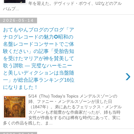
年を迎えた。デヴィッド・ボウイ、U2などのアル
バムプ...
2026-05-14
おてもやんブログのブログ「ア
ナログレコードの魅力✪昭和の
名盤レコードコンサートでご体
験ください」の記事「受胎告知
を受けたマリアが神を賛美して
歌う讃歌 ― 完璧なハーモニー
›
と美しいディクションは当盤随
一」が総合記事ランキング16位
になりました！
5/14 (Thu) Today's Topics メンデルスゾーンの
姉、ファニー・メンデルスゾーンが没した日
（1847年）。弟にあたるフェリックス・メンデル
スゾーンも才能豊かな作曲家だったが、姉も当時
女性が作曲をするのは稀有な時代にあって、実に
多くの作品を残した、ま...