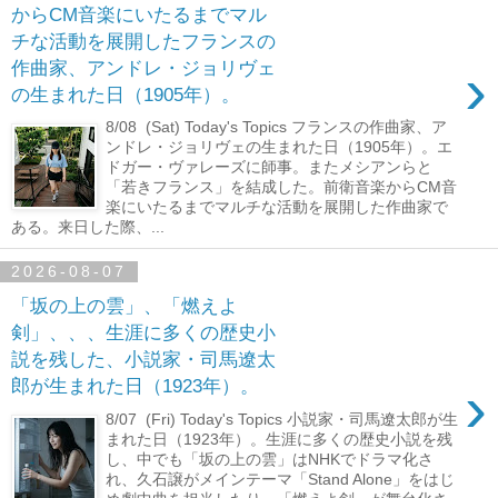
からCM音楽にいたるまでマル
チな活動を展開したフランスの
›
作曲家、アンドレ・ジョリヴェ
の生まれた日（1905年）。
8/08 (Sat) Today's Topics フランスの作曲家、ア
ンドレ・ジョリヴェの生まれた日（1905年）。エ
ドガー・ヴァレーズに師事。またメシアンらと
「若きフランス」を結成した。前衛音楽からCM音
楽にいたるまでマルチな活動を展開した作曲家で
ある。来日した際、...
2026-08-07
「坂の上の雲」、「燃えよ
剣」、、、生涯に多くの歴史小
説を残した、小説家・司馬遼太
›
郎が生まれた日（1923年）。
8/07 (Fri) Today's Topics 小説家・司馬遼太郎が生
まれた日（1923年）。生涯に多くの歴史小説を残
し、中でも「坂の上の雲」はNHKでドラマ化さ
れ、久石譲がメインテーマ「Stand Alone」をはじ