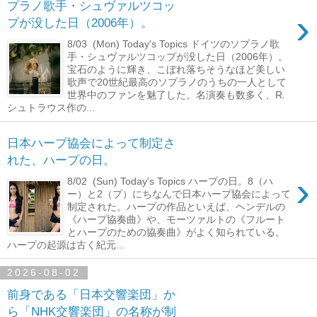
プラノ歌手・シュヴァルツコッ
›
プが没した日（2006年）。
8/03 (Mon) Today's Topics ドイツのソプラノ歌
手・シュヴァルツコップが没した日（2006年）。
宝石のように輝き、こぼれ落ちそうなほど美しい
歌声で20世紀最高のソプラノのうちの一人として
世界中のファンを魅了した。名演奏も数多く、R.
シュトラウス作の...
日本ハープ協会によって制定さ
れた、ハープの日。
›
8/02 (Sun) Today's Topics ハープの日。8（ハ
ー）と2（プ）にちなんで日本ハープ協会によって
制定された。ハープの作品といえば、ヘンデルの
《ハープ協奏曲》や、モーツァルトの《フルート
とハープのための協奏曲》がよく知られている。
ハープの起源は古く紀元...
2026-08-02
前身である「日本交響楽団」か
ら「NHK交響楽団」の名称が制