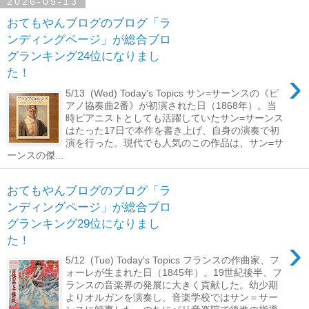
2026-05-13
おてもやんブログのブログ「ラ
ンディングページ」が総合ブロ
グランキング24位になりまし
›
た！
5/13 (Wed) Today's Topics サン=サーンスの《ピ
アノ協奏曲2番》が初演された日（1868年）。当
時ピアニストとしても活躍していたサン=サーンス
はたった17日で本作を書き上げ、自身の演奏で初
演を行った。現代でも人気のこの作品は、サン=サ
ーンスの傑...
おてもやんブログのブログ「ラ
ンディングページ」が総合ブロ
グランキング29位になりまし
›
た！
5/12 (Tue) Today's Topics フランスの作曲家、フ
ォーレが生まれた日（1845年）。19世紀後半、フ
ランスの音楽界の発展に大きく貢献した。幼少期
よりオルガンを演奏し、音楽学校ではサン＝サー