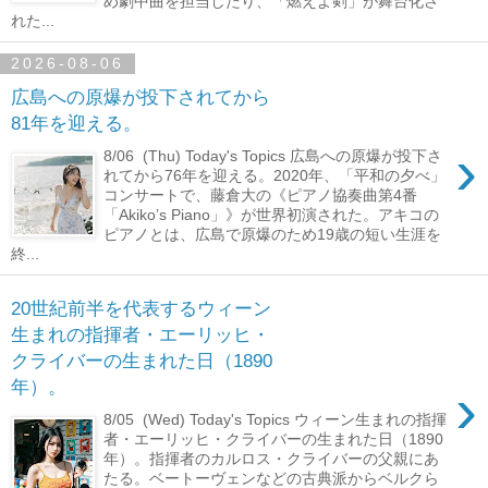
め劇中曲を担当したり、「燃えよ剣」が舞台化さ
れた...
2026-08-06
広島への原爆が投下されてから
81年を迎える。
›
8/06 (Thu) Today's Topics 広島への原爆が投下さ
れてから76年を迎える。2020年、「平和の夕べ」
コンサートで、藤倉大の《ピアノ協奏曲第4番
「Akiko’s Piano」》が世界初演された。アキコの
ピアノとは、広島で原爆のため19歳の短い生涯を
終...
20世紀前半を代表するウィーン
生まれの指揮者・エーリッヒ・
クライバーの生まれた日（1890
›
年）。
8/05 (Wed) Today's Topics ウィーン生まれの指揮
者・エーリッヒ・クライバーの生まれた日（1890
年）。指揮者のカルロス・クライバーの父親にあ
たる。ベートーヴェンなどの古典派からベルクら