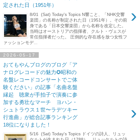
定された日（1951年）
›
8/01 (Sat) Today's Topics N響こと、「NHK交響
楽団」の名称が制定された日（1951年）。その前
身である「日本交響楽団」から名称を改定した。
当時はオーストリアの指揮者、クルト・ヴェスが
常任指揮者だった。 圧倒的な存在感を放つ女性フ
ァッションモデ...
2026-05-17
おてもやんブログのブログ「ア
ナログレコードの魅力✪昭和の
名盤レコードコンサートでご体
験ください」の記事「名曲名盤
縁起 聴衆が手拍子で演奏に参
加する勇壮なマーチ ヨハン・
›
シュトラウス１世〜ラデツキー
行進曲」が総合記事ランキング
18位になりました！
5/16 (Sat) Today's Topics ドイツの詩人、リュッ
ケルトが生まれた日（1788）。リュッケルトの詩