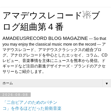
アマデウスレコード☃ブ
ログ組曲第４番
AMADEUSRECORD BLOG MAGAZINE
--- So that
you may enjoy the classical music more on the record --- ア
マデウスレコード、アマデウスクラシックスの総合ブロ
グ。アナログレコードを中心としたエッセイ、コラム。CD
レビュー、音楽事情を主体にニュースを熊本から発信。ド
ギャードなど注目の新進デザイナーズ・ブランドのアクセ
サリーもご紹介します。
▼
2026-08-08
「二台ピアノのためのパチン
コ」を作るほどだった前衛音楽