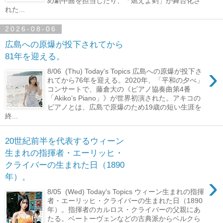
め劇中曲を担当したり、「燃えよ剣」が舞台化さ
れた...
2026-08-06
広島への原爆が投下されてから
81年を迎える。
›
8/06 (Thu) Today's Topics 広島への原爆が投下さ
れてから76年を迎える。2020年、「平和の夕べ」
コンサートで、藤倉大の《ピアノ協奏曲第4番
「Akiko’s Piano」》が世界初演された。アキコの
ピアノとは、広島で原爆のため19歳の短い生涯を
終...
20世紀前半を代表するウィーン
生まれの指揮者・エーリッヒ・
クライバーの生まれた日（1890
›
年）。
8/05 (Wed) Today's Topics ウィーン生まれの指揮
者・エーリッヒ・クライバーの生まれた日（1890
年）。指揮者のカルロス・クライバーの父親にあ
たる。ベートーヴェンなどの古典派からベルクら