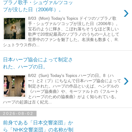
プラノ歌手・シュヴァルツコッ
›
プが没した日（2006年）。
8/03 (Mon) Today's Topics ドイツのソプラノ歌
手・シュヴァルツコップが没した日（2006年）。
宝石のように輝き、こぼれ落ちそうなほど美しい
歌声で20世紀最高のソプラノのうちの一人として
世界中のファンを魅了した。名演奏も数多く、R.
シュトラウス作の...
日本ハープ協会によって制定さ
れた、ハープの日。
›
8/02 (Sun) Today's Topics ハープの日。8（ハ
ー）と2（プ）にちなんで日本ハープ協会によって
制定された。ハープの作品といえば、ヘンデルの
《ハープ協奏曲》や、モーツァルトの《フルート
とハープのための協奏曲》がよく知られている。
ハープの起源は古く紀元...
2026-08-02
前身である「日本交響楽団」か
ら「NHK交響楽団」の名称が制