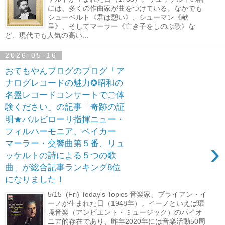
には、多くの作曲家が曲をつけている。なかでも
シューベルト《君は憩い》、シューマン《献
呈》、そしてマーラー《亡き子をしのぶ歌》な
ど、現代でも人気の高い...
2026-05-16
おてもやんブログのブログ「ア
ナログレコードの魅力✪昭和の
名盤レコードコンサートでご体
験ください」の記事「奇跡の証
明★バルビローリ指揮ニュー・
フィルハーモニア、ベイカー
›
マーラー・交響曲第５番、リュ
ッケルトの詩による５つの歌
曲」が総合記事ランキング8位
になりました！
5/15 (Fri) Today's Topics 音楽家、ブライアン・イ
ーノが生まれた日（1948年）。イーノといえば環
境音楽（アンビエント・ミュージック）のパイオ
ニア的存在であり、昨年2020年には音楽活動50周