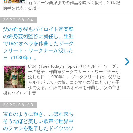
新ウィーン楽派までの作品を幅広く扱う、20世紀
前半を代表する指...
2026-08-04
父の亡き後もバイロイト音楽祭
の終身芸術監督に就任し、生涯
で19のオペラを作曲したジーク
フリート・ワーグナーが没した
›
日（1930年）。
8/04 (Tue) Today's Topics リヒャルト・ワーグナ
ーの息子、作曲家ジークフリート・ワーグナーが
没した日（1930年）。ジークフリートは、父リヒ
ャルトがリストの娘、コジマとの間にもうけた子
供である。生涯で19のオペラを作曲し、父の亡き
後もバイロイト音...
2026-08-03
宝石のように輝き、こぼれ落ち
そうなほど美しい歌声で世界中
のファンを魅了したドイツのソ