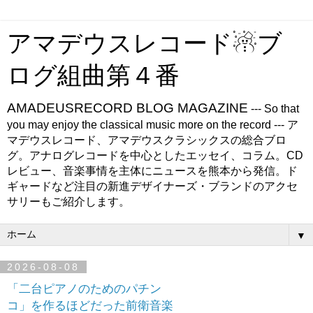
アマデウスレコード☃ブ
ログ組曲第４番
AMADEUSRECORD BLOG MAGAZINE
--- So that
you may enjoy the classical music more on the record --- ア
マデウスレコード、アマデウスクラシックスの総合ブロ
グ。アナログレコードを中心としたエッセイ、コラム。CD
レビュー、音楽事情を主体にニュースを熊本から発信。ド
ギャードなど注目の新進デザイナーズ・ブランドのアクセ
サリーもご紹介します。
▼
2026-08-08
「二台ピアノのためのパチン
コ」を作るほどだった前衛音楽