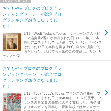
2026-05-13
おてもやんブログのブログ「ラ
ンディングページ」が総合ブロ
グランキング24位になりまし
›
た！
5/13 (Wed) Today's Topics サン=サーンスの《ピ
アノ協奏曲2番》が初演された日（1868年）。当
時ピアニストとしても活躍していたサン=サーンス
はたった17日で本作を書き上げ、自身の演奏で初
演を行った。現代でも人気のこの作品は、サン=サ
ーンスの傑...
おてもやんブログのブログ「ラ
ンディングページ」が総合ブロ
グランキング29位になりまし
›
た！
5/12 (Tue) Today's Topics フランスの作曲家、フ
ォーレが生まれた日（1845年）。19世紀後半、フ
ランスの音楽界の発展に大きく貢献した。幼少期
よりオルガンを演奏し、音楽学校ではサン＝サー