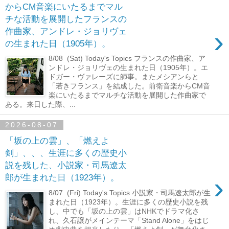
からCM音楽にいたるまでマル
チな活動を展開したフランスの
›
作曲家、アンドレ・ジョリヴェ
の生まれた日（1905年）。
8/08 (Sat) Today's Topics フランスの作曲家、ア
ンドレ・ジョリヴェの生まれた日（1905年）。エ
ドガー・ヴァレーズに師事。またメシアンらと
「若きフランス」を結成した。前衛音楽からCM音
楽にいたるまでマルチな活動を展開した作曲家で
ある。来日した際、...
2026-08-07
「坂の上の雲」、「燃えよ
剣」、、、生涯に多くの歴史小
説を残した、小説家・司馬遼太
›
郎が生まれた日（1923年）。
8/07 (Fri) Today's Topics 小説家・司馬遼太郎が生
まれた日（1923年）。生涯に多くの歴史小説を残
し、中でも「坂の上の雲」はNHKでドラマ化さ
れ、久石譲がメインテーマ「Stand Alone」をはじ