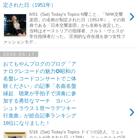
定された日（1951年）
›
8/01 (Sat) Today's Topics N響こと、「NHK交響
楽団」の名称が制定された日（1951年）。その前
身である「日本交響楽団」から名称を改定した。
当時はオーストリアの指揮者、クルト・ヴェスが
常任指揮者だった。 圧倒的な存在感を放つ女性フ
ァッションモデ...
2026-05-17
おてもやんブログのブログ「ア
ナログレコードの魅力✪昭和の
名盤レコードコンサートでご体
験ください」の記事「名曲名盤
縁起 聴衆が手拍子で演奏に参
加する勇壮なマーチ ヨハン・
›
シュトラウス１世〜ラデツキー
行進曲」が総合記事ランキング
18位になりました！
5/16 (Sat) Today's Topics ドイツの詩人、リュッ
ケルトが生まれた日（1788）。リュッケルトの詩