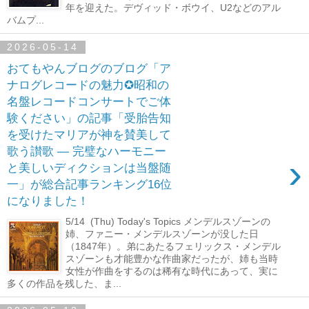
年を迎えた。デヴィッド・ボウイ、U2などのアル
バムプ...
2026-05-14
おてもやんブログのブログ「ア
ナログレコードの魅力✪昭和の
名盤レコードコンサートでご体
験ください」の記事「受胎告知
を受けたマリアが神を賛美して
歌う讃歌 ― 完璧なハーモニー
›
と美しいディクションは当盤随
一」が総合記事ランキング16位
になりました！
5/14 (Thu) Today's Topics メンデルスゾーンの
姉、ファニー・メンデルスゾーンが没した日
（1847年）。弟にあたるフェリックス・メンデル
スゾーンも才能豊かな作曲家だったが、姉も当時
女性が作曲をするのは稀有な時代にあって、実に
多くの作品を残した、ま...