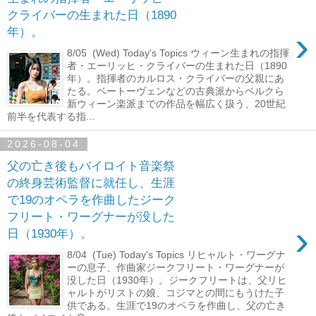
クライバーの生まれた日（1890
›
年）。
8/05 (Wed) Today's Topics ウィーン生まれの指揮
者・エーリッヒ・クライバーの生まれた日（1890
年）。指揮者のカルロス・クライバーの父親にあ
たる。ベートーヴェンなどの古典派からベルクら
新ウィーン楽派までの作品を幅広く扱う、20世紀
前半を代表する指...
2026-08-04
父の亡き後もバイロイト音楽祭
の終身芸術監督に就任し、生涯
で19のオペラを作曲したジーク
フリート・ワーグナーが没した
›
日（1930年）。
8/04 (Tue) Today's Topics リヒャルト・ワーグナ
ーの息子、作曲家ジークフリート・ワーグナーが
没した日（1930年）。ジークフリートは、父リヒ
ャルトがリストの娘、コジマとの間にもうけた子
供である。生涯で19のオペラを作曲し、父の亡き