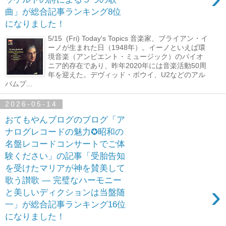
曲」が総合記事ランキング8位
になりました！
5/15 (Fri) Today's Topics 音楽家、ブライアン・イ
ーノが生まれた日（1948年）。イーノといえば環
境音楽（アンビエント・ミュージック）のパイオ
ニア的存在であり、昨年2020年には音楽活動50周
年を迎えた。デヴィッド・ボウイ、U2などのアル
バムプ...
2026-05-14
おてもやんブログのブログ「ア
ナログレコードの魅力✪昭和の
名盤レコードコンサートでご体
験ください」の記事「受胎告知
を受けたマリアが神を賛美して
歌う讃歌 ― 完璧なハーモニー
›
と美しいディクションは当盤随
一」が総合記事ランキング16位
になりました！