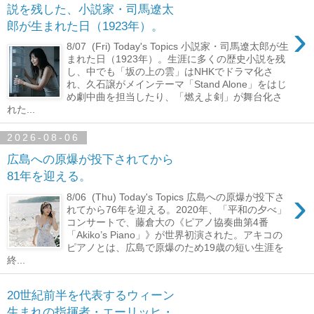
説を残した、小説家・司馬遼太
›
郎が生まれた日（1923年）。
8/07 (Fri) Today's Topics 小説家・司馬遼太郎が生
まれた日（1923年）。生涯に多くの歴史小説を残
し、中でも「坂の上の雲」はNHKでドラマ化さ
れ、久石譲がメインテーマ「Stand Alone」をはじ
め劇中曲を担当したり、「燃えよ剣」が舞台化さ
れた...
2026-08-06
広島への原爆が投下されてから
81年を迎える。
›
8/06 (Thu) Today's Topics 広島への原爆が投下さ
れてから76年を迎える。2020年、「平和の夕べ」
コンサートで、藤倉大の《ピアノ協奏曲第4番
「Akiko’s Piano」》が世界初演された。アキコの
ピアノとは、広島で原爆のため19歳の短い生涯を
終...
20世紀前半を代表するウィーン
生まれの指揮者・エーリッヒ・