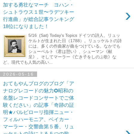
加する勇壮なマーチ ヨハン・
›
シュトラウス１世〜ラデツキー
行進曲」が総合記事ランキング
18位になりました！
5/16 (Sat) Today's Topics ドイツの詩人、リュッ
ケルトが生まれた日（1788）。リュッケルトの詩
には、多くの作曲家が曲をつけている。なかでも
シューベルト《君は憩い》、シューマン《献
呈》、そしてマーラー《亡き子をしのぶ歌》な
ど、現代でも人気の高い...
2026-05-16
おてもやんブログのブログ「ア
ナログレコードの魅力✪昭和の
名盤レコードコンサートでご体
験ください」の記事「奇跡の証
明★バルビローリ指揮ニュー・
フィルハーモニア、ベイカー
›
マーラー・交響曲第５番、リュ
ッケルトの詩による５つの歌