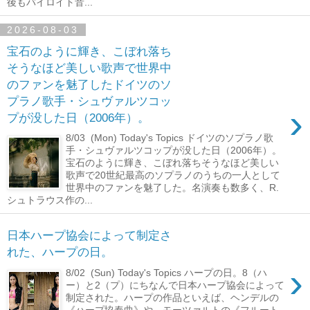
後もバイロイト音...
2026-08-03
宝石のように輝き、こぼれ落ち
そうなほど美しい歌声で世界中
のファンを魅了したドイツのソ
プラノ歌手・シュヴァルツコッ
›
プが没した日（2006年）。
8/03 (Mon) Today's Topics ドイツのソプラノ歌
手・シュヴァルツコップが没した日（2006年）。
宝石のように輝き、こぼれ落ちそうなほど美しい
歌声で20世紀最高のソプラノのうちの一人として
世界中のファンを魅了した。名演奏も数多く、R.
シュトラウス作の...
日本ハープ協会によって制定さ
れた、ハープの日。
›
8/02 (Sun) Today's Topics ハープの日。8（ハ
ー）と2（プ）にちなんで日本ハープ協会によって
制定された。ハープの作品といえば、ヘンデルの
《ハープ協奏曲》や、モーツァルトの《フルート