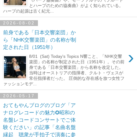
とハープのための協奏曲》がよく知られている。
ハープの起源は古く紀元...
2026-08-02
前身である「日本交響楽団」か
ら「NHK交響楽団」の名称が制
定された日（1951年）
›
8/01 (Sat) Today's Topics N響こと、「NHK交響
楽団」の名称が制定された日（1951年）。その前
身である「日本交響楽団」から名称を改定した。
当時はオーストリアの指揮者、クルト・ヴェスが
常任指揮者だった。 圧倒的な存在感を放つ女性フ
ァッションモデ...
2026-05-17
おてもやんブログのブログ「ア
ナログレコードの魅力✪昭和の
名盤レコードコンサートでご体
験ください」の記事「名曲名盤
縁起 聴衆が手拍子で演奏に参