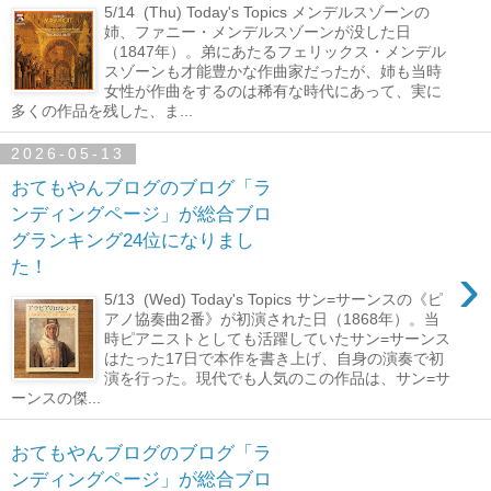
5/14 (Thu) Today's Topics メンデルスゾーンの
姉、ファニー・メンデルスゾーンが没した日
（1847年）。弟にあたるフェリックス・メンデル
スゾーンも才能豊かな作曲家だったが、姉も当時
女性が作曲をするのは稀有な時代にあって、実に
多くの作品を残した、ま...
2026-05-13
おてもやんブログのブログ「ラ
ンディングページ」が総合ブロ
グランキング24位になりまし
›
た！
5/13 (Wed) Today's Topics サン=サーンスの《ピ
アノ協奏曲2番》が初演された日（1868年）。当
時ピアニストとしても活躍していたサン=サーンス
はたった17日で本作を書き上げ、自身の演奏で初
演を行った。現代でも人気のこの作品は、サン=サ
ーンスの傑...
おてもやんブログのブログ「ラ
ンディングページ」が総合ブロ