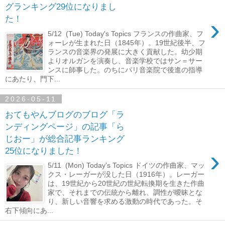
グランキング29位になりまし
›
た！
5/12 (Tue) Today's Topics フランスの作曲家、フ
ォーレが生まれた日（1845年）。19世紀後半、フ
ランスの音楽界の発展に大きく貢献した。幼少期
よりオルガンを演奏し、音楽学校ではサン＝サー
ンスに師事した。のちにパリ音楽院で後進の指導
にあたり、門下...
2026-05-11
おてもやんブログのブログ「ラ
ンディングページ」の記事「ら
じおー」が総合記事ランキング
›
25位になりました！
5/11 (Mon) Today's Topics ドイツの作曲家、マッ
クス・レーガーが没した日（1916年）。レーガー
は、19世紀から20世紀の世紀転換期を生きた作曲
家で、それまでの伝統から離れ、調性が曖昧とな
り、新しい音響を求める激動の時代であった。そ
右下傾向にあ...