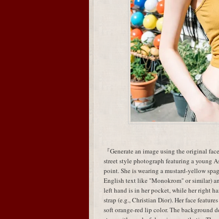
『Generate an image using the original face
street style photograph featuring a young A
point. She is wearing a mustard-yellow spagh
English text like "Monokrom" or similar) an
left hand is in her pocket, while her right
strap (e.g., Christian Dior). Her face featur
soft orange-red lip color. The background de