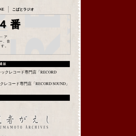
NE
こばとラジオ
４番
--- ア
ー、音
ます。
通販
レコード専門店「RECORD SOUND」