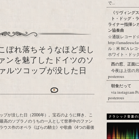
で...
《リヴィングステ
ト・ドッグ・ラ
ライナー指揮シ
ン協奏曲
☆通販レコード☆
http://amadeuscl
こぼれ落ちそうなほど美し
ル：米 RCA レ
ホワイト・ドッグ・
ァンを魅了したドイツのソ
西の窓、正面
ァルツコップが没した日
今夜は上弦の月。 Post
posterous
朝食だって
0
via instagr.am P
posterous
ップが没した日（2006年）。宝石のように輝き、こ
クラシック音楽の
紀最高のソプラノのうちの一人として世界中のファン
トラウス作のオペラ《ばらの騎士》や歌曲《4つの最後