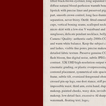
lifted black-brown eyeliner, long separated
diffuse natural blood-perfusion warmth bene
lipstick with precise liner and preserved p
part, smooth crown control, long face-frami
separation, never frizzy. Outfit: fitted emer
cups, vertical boning seams, scalloped neckl
micro skirt with a low-rise V waistband and
sunglasses, delicate pendant necklace, belly
Camera / Quality: authentic early-2000s CCD
and warm white balance. Keep the subject cle
and lashes, visible fine pores, precise make
detailed fabric texture. Preserve genuine C
flash bloom, fine digital noise, subtle JPEG
contrast. 32K UHD high-resolution output
cinematic grading, or plastic overprocessing
centered placement, symmetrical side spaci
frame, subtle tilt, oversized foreground obst
crossed pin-up legs, one-foot stance, stiff po
impossible waist, third arm, extra hand, dup
makeup, painted cheeks, waxy skin, invisibl
makeup, low-detail face, excessive AI sha
watermark, floating text, logo』