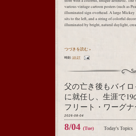
store with a colorful, unique aesthetic. Th
various vintage cartoon posters (such as P
illuminated sign overhead. A large Mickey M
sits to the left, and a string of colorful deco
illuminated by bright, natural daylight, cr
つづきを読む »
時刻:
10:27
父の亡き後もバイロ
に就任し、生涯で1
フリート・ワーグナー
2026-08-04
8/04
(Tue)
Today's Topics