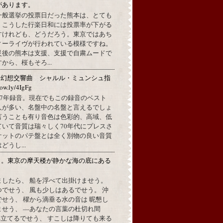
があります。
一般選挙の投票日だった熊本は、とても
。こうした行楽日和には投票率が下がる
すけれども、どうだろう。東京ではあち
ィーライヴが行われている模様ですね。
災後の熊本は支援、支援で自粛ムードで
から、桜もそろ...
：幻想交響曲 シャルル・ミュンシュ指
w.ly/4IgFg
1967年録音。現在でもこの録音のベスト
人が多い、名盤中の名盤と言えるでしょ
言うことも有り音色は色彩的、高域、低
ていて音質は瑞々しく70年代にプレスさ
ケットのパテ盤とは全く別物の良い音質
うし...
月。東京の摩天楼が静かな海の底にある
。
ましたら、 船を浮べて出掛けませう。
でせう、 風も少しはあるでせう。 沖
せう、 櫂から滴垂る水の音は 昵懇し
ませう、 —あなたの言葉の杜切れ間
立てるでせう、 すこしは降りても来る