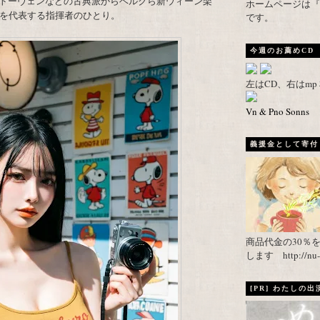
トーヴェンなどの古典派からベルクら新ウィーン楽
ホームページは『武者がえし
半を代表する指揮者のひとり。
です。
今週のお薦めCD
左はCD、右はm
Vn & Pno Sonns
義援金として寄付し
商品代金の30％
します http://nu-ca
[PR] わたしの