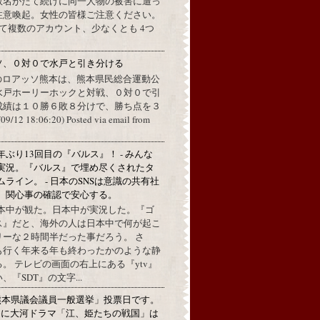
数名がたて続けに同一人物の被害に遭っ
注意喚起。女性の皆様ご注意ください。
して複数のアカウント、少なくとも 4つ
ソ、０対０で水戸と引き分ける
のロアッソ熊本は、熊本県民総合運動公
水戸ホーリーホックと対戦、０対０で引
成績は１０勝６敗８分けで、勝ち点を３
2 18:06:20) Posted via email from
年ぶり13回目の『バルス』！ - みんな
実況。『バルス』で埋め尽くされたタ
ムライン。 - 日本のSNSは意識の共有社
。関心事の確認で安心する。
本中が観た。日本中が実況した。『ゴ
ス』だと、海外の人は日本中で何が起こ
リーな２時間半だった事だろう。 さ
も行く年来る年も終わったかのような静
。 テレビの画面の右上にある『ytv』
『SDT』の文字...
熊本県議会議員一般選挙」投票日です。
めに大河ドラマ「江、姫たちの戦国」は