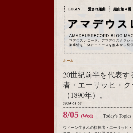
LOGIN
愛され組曲
組曲第４番
アマデウス
AMADEUSRECORD BLOG MAG
マデウスレコード、アマデウスクラシ
楽事情を主体にニュースを熊本から発
ホーム
20世紀前半を代表
者・エーリッヒ・ク
（1890年）。
2026-08-06
8/05
(Wed)
Today's Topics
ウィーン生まれの指揮者・エーリッヒ・