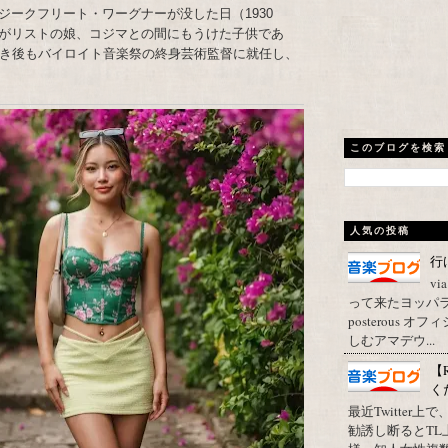
ークフリート・ワーグナーが没した日（1930
がリストの娘、コジマとの間にもうけた子供であ
亡き後もバイロイト音楽祭の終身芸術監督に就任し、
このブログを検索
人気の投稿
行
vi
って来たヨッパライ？ Pos
posterous
しむアマデウ...
【
く
最近Twitter
勧誘し断るとT