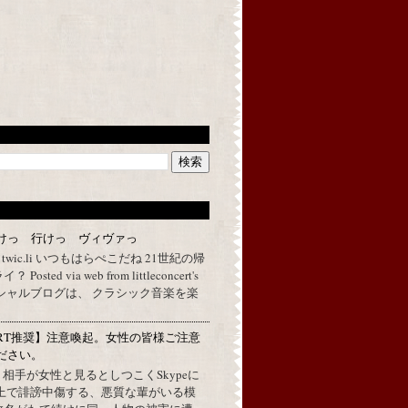
けっ 行けっ ヴィヴァっ
a twic.li いつもはらぺこだね 21世紀の帰
ted via web from littleconcert's
 オフィシャルブログは、 クラシック音楽を楽
RT推奨】注意喚起。女性の皆様ご注意
ださい。
上で、相手が女性と見るとしつこくSkypeに
L上で誹謗中傷する、悪質な輩がいる模