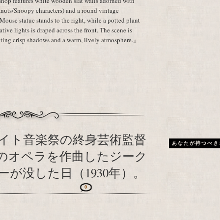
e shop features white wooden slat walls adorned with
eanuts/Snoopy characters) and a round vintage
ouse statue stands to the right, while a potted plant
rative lights is draped across the front. The scene is
eating crisp shadows and a warm, lively atmosphere.』
イト音楽祭の終身芸術監督
あなたが持つべき
9のオペラを作曲したジーク
が没した日（1930年）。
0