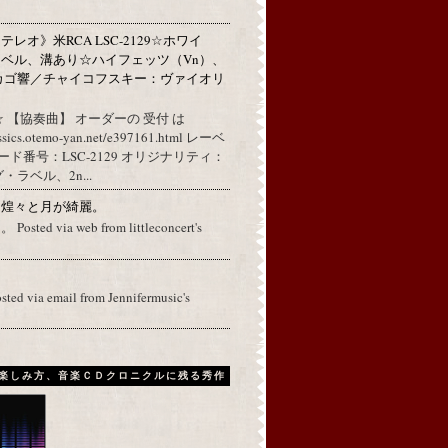
レオ》米RCA LSC-2129☆ホワイ
ベル、溝あり☆ハイフェッツ（Vn）、
カゴ響／チャイコフスキー：ヴァイオリ
 【協奏曲】 オーダーの 受付 は
assics.otemo-yan.net/e397161.html レーベ
コード番号：LSC-2129 オリジナリティ：
ラベル、2n...
に煌々と月が綺麗。
ed via web from littleconcert's
osted via email from Jennifermusic's
楽しみ方、音楽ＣＤクロニクルに残る秀作