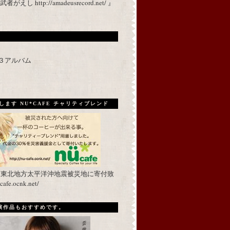
 http://amadeusrecord.net/ 』
p３アルバム
ます NU*CAFE チャリティブレンド
を東北地方太平洋沖地震被災地に寄付致
fe.ocnk.net/
出演作品もおすすめです。