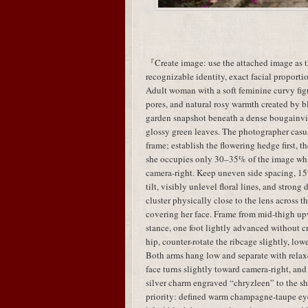
『Create image: use the attached image as th
recognizable identity, exact facial proporti
Adult woman with a soft feminine curvy figu
pores, and natural rosy warmth created by b
garden snapshot beneath a dense bougainvi
glossy green leaves. The photographer casu
frame; establish the flowering hedge first, th
she occupies only 30–35% of the image whi
camera-right. Keep uneven side spacing, 
tilt, visibly unlevel floral lines, and stron
cluster physically close to the lens across
covering her face. Frame from mid-thigh up
stance, one foot lightly advanced without cr
hip, counter-rotate the ribcage slightly, low
Both arms hang low and separate with relax
face turns slightly toward camera-right, an
silver charm engraved “chryzleen” to the s
priority: defined warm champagne-taupe ey