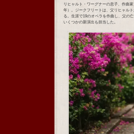
リヒャルト・ワーグナーの息子、作曲家ジ
年）。ジークフリートは、父リヒャルト
る。生涯で19のオペラを作曲し、父の
いくつかの新演出も担当した。