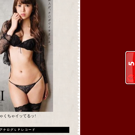
めちゃくちゃイッてるッ!
アナログＬＰレコード