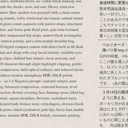
 lashes, feathered brows, no visible blush makeup; use
放送時間に変更
ath the cheeks, nose, and ears. Glossy coral-rose
熊本県議会議員
igment. Hair: modern low ponytail with a clean center
良い一日でした
ng strands, softly windswept movement, natural strand
ことがあるので
ald-green corset camisole with narrow straps, structured
こちでチャリテ
ine, and dense pink floral print; pale-lime textured
東日本関東大震
 thin wraparound hip straps; narrow black rectangular
重々しい空気です
-button jewelry, and a slim neutral shoulder bag.
ベルリオーズ
 digital compact camera with direct built-in fill flash
揮パリ管 http://o
ar and sharp with crisp facial identity, readable eyes
仏PATHÉ盤。
up edges, defined hair strands, clean anatomy, and
にこの盤を選ぶ
CD character through slight highlight clipping, gentle
う。仏プレスと
 compression, mild optical softness, and reduced micro-
域共に良く入っ
 without modern smartphone HDR, DSLR polish,
れたダブルジャ
. --ar 3:4 Negative prompt: centered subject, near-
です。（あの盤はど
ng, balanced composition, corrected horizon, level
２月18日の満
ruction, flowers covering face, flamingo pose, lifted leg,
ように見える
sture, square shoulders, flat torso, undefined waist,
ポッカリ月が出
licated limb, broken wrist, extra fingers, obvious blush
波はヒタヒタ打つ
e pores, faded eyeshadow, pale lips, frizzy hair, muddy
に出たらば暗いで
rpness, modern HDR, DSLR bokeh, cinematic grading,
いものに聞こえ
を。 月は聴き耳