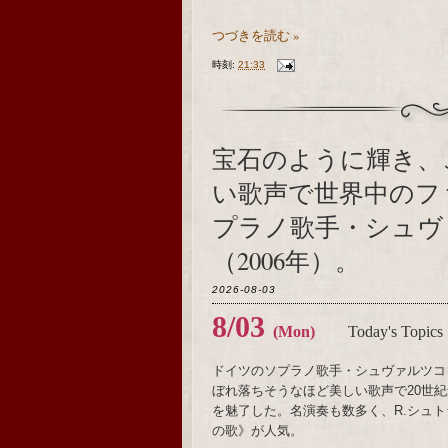
つづきを読む »
時刻:
21:33
宝石のように輝き、
い歌声で世界中のフ
プラノ歌手・シュヴ
（2006年）。
2026-08-03
8/03
(Mon)
Today's Topics
ドイツのソプラノ歌手・シュヴァルツコ
ぼれ落ちそうなほど美しい歌声で20世
を魅了した。名演奏も数多く、R.シュ
の歌》が人気。