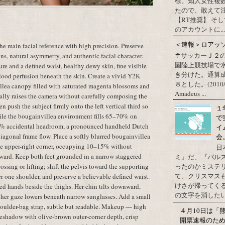
様。知人女性複
たので、敢えて
【RT推奨】 そ
のアカウントに...
＜速報＞ロアッ
e main facial reference with high precision. Preserve
☂サッカーＪ２
ons, natural asymmetry, and authentic facial character.
園陸上競技場で
re and a defined waist, healthy dewy skin, fine visible
き分けた。通算
lood perfusion beneath the skin. Create a vivid Y2K
８とした。(2010/09/1
llea canopy filled with saturated magenta blossoms and
Amadeus ...
ally raises the camera without carefully composing the
en push the subject firmly onto the left vertical third so
１
le the bougainvillea environment fills 65–70% on
で
15% accidental headroom, a pronounced handheld Dutch
イ
g diagonal frame flow. Place a softly blurred bougainvillea
会
 the upper-right corner, occupying 10–15% without
日
ward. Keep both feet grounded in a narrow staggered
ミ』だ、『バル
ossing or lifting; shift the pelvis toward the supporting
ったのかミステ
て、クリスマス
er one shoulder, and preserve a believable defined waist.
けさが帰ってくる
ed hands beside the thighs. Her chin tilts downward,
の文字を消したい、
d her gaze lowers beneath narrow sunglasses. Add a small
houlder-bag strap, subtle but readable. Makeup — high
４月10日は「
eshadow with olive-brown outer-corner depth, crisp
開票速報のた