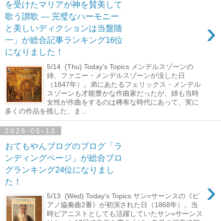
を受けたマリアが神を賛美して
歌う讃歌 ― 完璧なハーモニー
›
と美しいディクションは当盤随
一」が総合記事ランキング16位
になりました！
5/14 (Thu) Today's Topics メンデルスゾーンの
姉、ファニー・メンデルスゾーンが没した日
（1847年）。弟にあたるフェリックス・メンデル
スゾーンも才能豊かな作曲家だったが、姉も当時
女性が作曲をするのは稀有な時代にあって、実に
多くの作品を残した、ま...
2026-05-13
おてもやんブログのブログ「ラ
ンディングページ」が総合ブロ
グランキング24位になりまし
›
た！
5/13 (Wed) Today's Topics サン=サーンスの《ピ
アノ協奏曲2番》が初演された日（1868年）。当
時ピアニストとしても活躍していたサン=サーンス