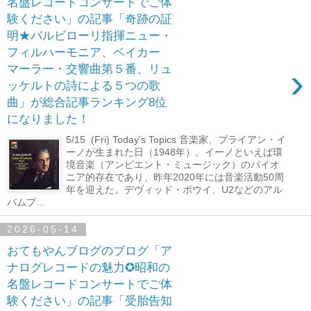
名盤レコードコンサートでご体
験ください」の記事「奇跡の証
明★バルビローリ指揮ニュー・
フィルハーモニア、ベイカー
›
マーラー・交響曲第５番、リュ
ッケルトの詩による５つの歌
曲」が総合記事ランキング8位
になりました！
5/15 (Fri) Today's Topics 音楽家、ブライアン・イ
ーノが生まれた日（1948年）。イーノといえば環
境音楽（アンビエント・ミュージック）のパイオ
ニア的存在であり、昨年2020年には音楽活動50周
年を迎えた。デヴィッド・ボウイ、U2などのアル
バムプ...
2026-05-14
おてもやんブログのブログ「ア
ナログレコードの魅力✪昭和の
名盤レコードコンサートでご体
験ください」の記事「受胎告知