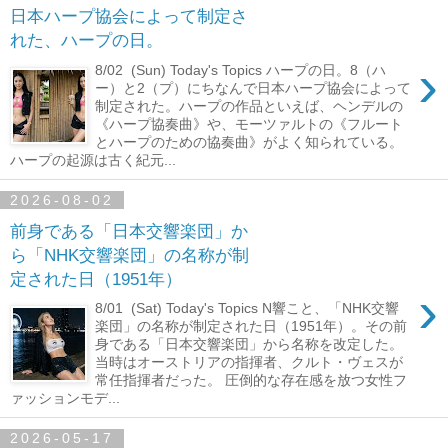
日本ハープ協会によって制定さ
れた、ハープの日。
›
8/02 (Sun) Today's Topics ハープの日。8（ハ
ー）と2（プ）にちなんで日本ハープ協会によって
制定された。ハープの作品といえば、ヘンデルの
《ハープ協奏曲》や、モーツァルトの《フルート
とハープのための協奏曲》がよく知られている。
ハープの起源は古く紀元...
2026-08-02
前身である「日本交響楽団」か
ら「NHK交響楽団」の名称が制
定された日（1951年）
›
8/01 (Sat) Today's Topics N響こと、「NHK交響
楽団」の名称が制定された日（1951年）。その前
身である「日本交響楽団」から名称を改定した。
当時はオーストリアの指揮者、クルト・ヴェスが
常任指揮者だった。 圧倒的な存在感を放つ女性フ
ァッションモデ...
2026-05-17