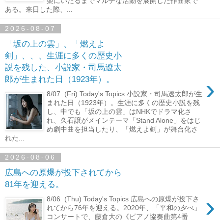
楽にいたるまでマルチな活動を展開した作曲家で
ある。来日した際、...
2026-08-07
「坂の上の雲」、「燃えよ
剣」、、、生涯に多くの歴史小
説を残した、小説家・司馬遼太
›
郎が生まれた日（1923年）。
8/07 (Fri) Today's Topics 小説家・司馬遼太郎が生
まれた日（1923年）。生涯に多くの歴史小説を残
し、中でも「坂の上の雲」はNHKでドラマ化さ
れ、久石譲がメインテーマ「Stand Alone」をはじ
め劇中曲を担当したり、「燃えよ剣」が舞台化さ
れた...
2026-08-06
広島への原爆が投下されてから
81年を迎える。
›
8/06 (Thu) Today's Topics 広島への原爆が投下さ
れてから76年を迎える。2020年、「平和の夕べ」
コンサートで、藤倉大の《ピアノ協奏曲第4番