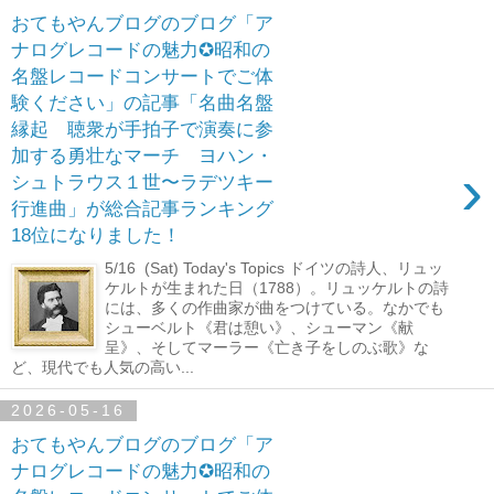
おてもやんブログのブログ「ア
ナログレコードの魅力✪昭和の
名盤レコードコンサートでご体
験ください」の記事「名曲名盤
縁起 聴衆が手拍子で演奏に参
加する勇壮なマーチ ヨハン・
›
シュトラウス１世〜ラデツキー
行進曲」が総合記事ランキング
18位になりました！
5/16 (Sat) Today's Topics ドイツの詩人、リュッ
ケルトが生まれた日（1788）。リュッケルトの詩
には、多くの作曲家が曲をつけている。なかでも
シューベルト《君は憩い》、シューマン《献
呈》、そしてマーラー《亡き子をしのぶ歌》な
ど、現代でも人気の高い...
2026-05-16
おてもやんブログのブログ「ア
ナログレコードの魅力✪昭和の