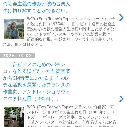
の社会主義の歩みと彼の音楽人
›
生は切り離すことができない。
8/09 (Sun) Today's Topics ショスタコーヴィッチ
が没した日（1975年）。旧ソビエト連邦の社会主
義の歩みと彼の音楽人生は切り離すことができな
い。ストラヴィンスキーやベルクの影響を受け、
前衛的な作風から始まり、やがて社会主義リアリ
ズム、例えばロシア...
2026-08-08
「二台ピアノのためのパチン
コ」を作るほどだった前衛音楽
からCM音楽にいたるまでマル
チな活動を展開したフランスの
›
作曲家、アンドレ・ジョリヴェ
の生まれた日（1905年）。
8/08 (Sat) Today's Topics フランスの作曲家、ア
ンドレ・ジョリヴェの生まれた日（1905年）。エ
ドガー・ヴァレーズに師事。またメシアンらと
「若きフランス」を結成した。前衛音楽からCM音