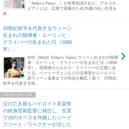
「Akiko’s Piano」》が世界初演された。アキコの
ピアノとは、広島で原爆のため19歳の短い生涯を
終...
20世紀前半を代表するウィーン
生まれの指揮者・エーリッヒ・
クライバーの生まれた日（1890
›
年）。
8/05 (Wed) Today's Topics ウィーン生まれの指揮
者・エーリッヒ・クライバーの生まれた日（1890
年）。指揮者のカルロス・クライバーの父親にあ
たる。ベートーヴェンなどの古典派からベルクら
新ウィーン楽派までの作品を幅広く扱う、20世紀
前半を代表する指...
2026-08-04
父の亡き後もバイロイト音楽祭
の終身芸術監督に就任し、生涯
で19のオペラを作曲したジーク
フリート・ワーグナーが没した