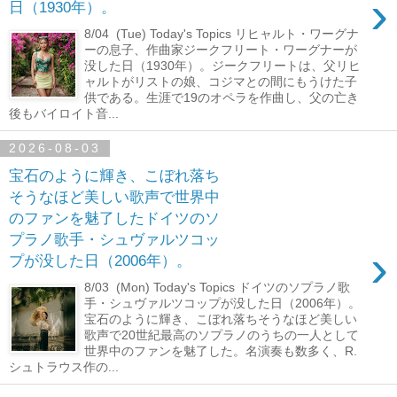
›
日（1930年）。
8/04 (Tue) Today's Topics リヒャルト・ワーグナ
ーの息子、作曲家ジークフリート・ワーグナーが
没した日（1930年）。ジークフリートは、父リヒ
ャルトがリストの娘、コジマとの間にもうけた子
供である。生涯で19のオペラを作曲し、父の亡き
後もバイロイト音...
2026-08-03
宝石のように輝き、こぼれ落ち
そうなほど美しい歌声で世界中
のファンを魅了したドイツのソ
プラノ歌手・シュヴァルツコッ
›
プが没した日（2006年）。
8/03 (Mon) Today's Topics ドイツのソプラノ歌
手・シュヴァルツコップが没した日（2006年）。
宝石のように輝き、こぼれ落ちそうなほど美しい
歌声で20世紀最高のソプラノのうちの一人として
世界中のファンを魅了した。名演奏も数多く、R.
シュトラウス作の...