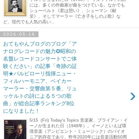
には、多くの作曲家が曲をつけている。なかでも
シューベルト《君は憩い》、シューマン《献
呈》、そしてマーラー《亡き子をしのぶ歌》な
ど、現代でも人気の高い...
2026-05-16
おてもやんブログのブログ「ア
ナログレコードの魅力✪昭和の
名盤レコードコンサートでご体
験ください」の記事「奇跡の証
明★バルビローリ指揮ニュー・
フィルハーモニア、ベイカー
›
マーラー・交響曲第５番、リュ
ッケルトの詩による５つの歌
曲」が総合記事ランキング8位
になりました！
5/15 (Fri) Today's Topics 音楽家、ブライアン・イ
ーノが生まれた日（1948年）。イーノといえば環
境音楽（アンビエント・ミュージック）のパイオ
ニア的存在であり、昨年2020年には音楽活動50周