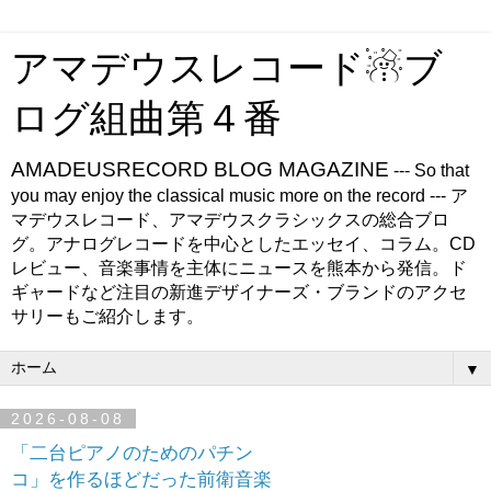
アマデウスレコード☃ブ
ログ組曲第４番
AMADEUSRECORD BLOG MAGAZINE
--- So that
you may enjoy the classical music more on the record --- ア
マデウスレコード、アマデウスクラシックスの総合ブロ
グ。アナログレコードを中心としたエッセイ、コラム。CD
レビュー、音楽事情を主体にニュースを熊本から発信。ド
ギャードなど注目の新進デザイナーズ・ブランドのアクセ
サリーもご紹介します。
▼
2026-08-08
「二台ピアノのためのパチン
コ」を作るほどだった前衛音楽