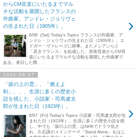
からCM音楽にいたるまでマル
チな活動を展開したフランスの
›
作曲家、アンドレ・ジョリヴェ
の生まれた日（1905年）。
8/08 (Sat) Today's Topics フランスの作曲家、ア
ンドレ・ジョリヴェの生まれた日（1905年）。エ
ドガー・ヴァレーズに師事。またメシアンらと
「若きフランス」を結成した。前衛音楽からCM音
楽にいたるまでマルチな活動を展開した作曲家で
ある。来日した際、...
2026-08-07
「坂の上の雲」、「燃えよ
剣」、、、生涯に多くの歴史小
説を残した、小説家・司馬遼太
›
郎が生まれた日（1923年）。
8/07 (Fri) Today's Topics 小説家・司馬遼太郎が生
まれた日（1923年）。生涯に多くの歴史小説を残
し、中でも「坂の上の雲」はNHKでドラマ化さ
れ、久石譲がメインテーマ「Stand Alone」をはじ