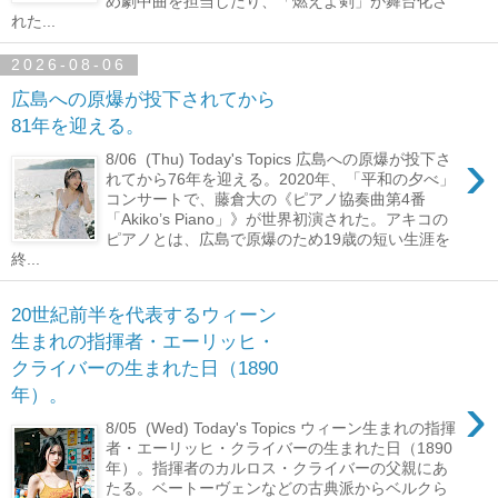
め劇中曲を担当したり、「燃えよ剣」が舞台化さ
れた...
2026-08-06
広島への原爆が投下されてから
81年を迎える。
›
8/06 (Thu) Today's Topics 広島への原爆が投下さ
れてから76年を迎える。2020年、「平和の夕べ」
コンサートで、藤倉大の《ピアノ協奏曲第4番
「Akiko’s Piano」》が世界初演された。アキコの
ピアノとは、広島で原爆のため19歳の短い生涯を
終...
20世紀前半を代表するウィーン
生まれの指揮者・エーリッヒ・
クライバーの生まれた日（1890
›
年）。
8/05 (Wed) Today's Topics ウィーン生まれの指揮
者・エーリッヒ・クライバーの生まれた日（1890
年）。指揮者のカルロス・クライバーの父親にあ
たる。ベートーヴェンなどの古典派からベルクら