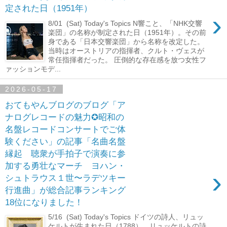
定された日（1951年）
›
8/01 (Sat) Today's Topics N響こと、「NHK交響
楽団」の名称が制定された日（1951年）。その前
身である「日本交響楽団」から名称を改定した。
当時はオーストリアの指揮者、クルト・ヴェスが
常任指揮者だった。 圧倒的な存在感を放つ女性フ
ァッションモデ...
2026-05-17
おてもやんブログのブログ「ア
ナログレコードの魅力✪昭和の
名盤レコードコンサートでご体
験ください」の記事「名曲名盤
縁起 聴衆が手拍子で演奏に参
加する勇壮なマーチ ヨハン・
›
シュトラウス１世〜ラデツキー
行進曲」が総合記事ランキング
18位になりました！
5/16 (Sat) Today's Topics ドイツの詩人、リュッ
ケルトが生まれた日（1788）。リュッケルトの詩