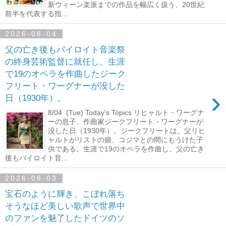
新ウィーン楽派までの作品を幅広く扱う、20世紀
前半を代表する指...
2026-08-04
父の亡き後もバイロイト音楽祭
の終身芸術監督に就任し、生涯
で19のオペラを作曲したジーク
フリート・ワーグナーが没した
›
日（1930年）。
8/04 (Tue) Today's Topics リヒャルト・ワーグナ
ーの息子、作曲家ジークフリート・ワーグナーが
没した日（1930年）。ジークフリートは、父リヒ
ャルトがリストの娘、コジマとの間にもうけた子
供である。生涯で19のオペラを作曲し、父の亡き
後もバイロイト音...
2026-08-03
宝石のように輝き、こぼれ落ち
そうなほど美しい歌声で世界中
のファンを魅了したドイツのソ