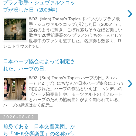
プラノ歌手・シュヴァルツコッ
›
プが没した日（2006年）。
8/03 (Mon) Today's Topics ドイツのソプラノ歌
手・シュヴァルツコップが没した日（2006年）。
宝石のように輝き、こぼれ落ちそうなほど美しい
歌声で20世紀最高のソプラノのうちの一人として
世界中のファンを魅了した。名演奏も数多く、R.
シュトラウス作の...
日本ハープ協会によって制定さ
れた、ハープの日。
›
8/02 (Sun) Today's Topics ハープの日。8（ハ
ー）と2（プ）にちなんで日本ハープ協会によって
制定された。ハープの作品といえば、ヘンデルの
《ハープ協奏曲》や、モーツァルトの《フルート
とハープのための協奏曲》がよく知られている。
ハープの起源は古く紀元...
2026-08-02
前身である「日本交響楽団」か
ら「NHK交響楽団」の名称が制