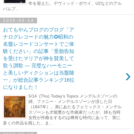
年を迎えた。デヴィッド・ボウイ、U2などのアル
バムプ...
2026-05-14
おてもやんブログのブログ「ア
ナログレコードの魅力✪昭和の
名盤レコードコンサートでご体
験ください」の記事「受胎告知
を受けたマリアが神を賛美して
歌う讃歌 ― 完璧なハーモニー
›
と美しいディクションは当盤随
一」が総合記事ランキング16位
になりました！
5/14 (Thu) Today's Topics メンデルスゾーンの
姉、ファニー・メンデルスゾーンが没した日
（1847年）。弟にあたるフェリックス・メンデル
スゾーンも才能豊かな作曲家だったが、姉も当時
女性が作曲をするのは稀有な時代にあって、実に
多くの作品を残した、ま...