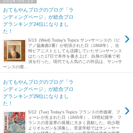
2026-05-13
おてもやんブログのブログ「ラ
ンディングページ」が総合ブロ
グランキング24位になりまし
›
た！
5/13 (Wed) Today's Topics サン=サーンスの《ピ
アノ協奏曲2番》が初演された日（1868年）。当
時ピアニストとしても活躍していたサン=サーンス
はたった17日で本作を書き上げ、自身の演奏で初
演を行った。現代でも人気のこの作品は、サン=サ
ーンスの傑...
おてもやんブログのブログ「ラ
ンディングページ」が総合ブロ
グランキング29位になりまし
›
た！
5/12 (Tue) Today's Topics フランスの作曲家、フ
ォーレが生まれた日（1845年）。19世紀後半、フ
ランスの音楽界の発展に大きく貢献した。幼少期
よりオルガンを演奏し、音楽学校ではサン＝サー