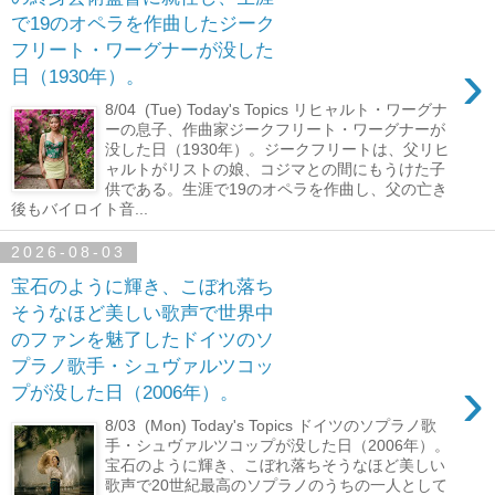
で19のオペラを作曲したジーク
フリート・ワーグナーが没した
›
日（1930年）。
8/04 (Tue) Today's Topics リヒャルト・ワーグナ
ーの息子、作曲家ジークフリート・ワーグナーが
没した日（1930年）。ジークフリートは、父リヒ
ャルトがリストの娘、コジマとの間にもうけた子
供である。生涯で19のオペラを作曲し、父の亡き
後もバイロイト音...
2026-08-03
宝石のように輝き、こぼれ落ち
そうなほど美しい歌声で世界中
のファンを魅了したドイツのソ
プラノ歌手・シュヴァルツコッ
›
プが没した日（2006年）。
8/03 (Mon) Today's Topics ドイツのソプラノ歌
手・シュヴァルツコップが没した日（2006年）。
宝石のように輝き、こぼれ落ちそうなほど美しい
歌声で20世紀最高のソプラノのうちの一人として