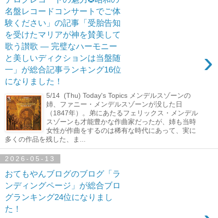
名盤レコードコンサートでご体
験ください」の記事「受胎告知
を受けたマリアが神を賛美して
歌う讃歌 ― 完璧なハーモニー
›
と美しいディクションは当盤随
一」が総合記事ランキング16位
になりました！
5/14 (Thu) Today's Topics メンデルスゾーンの
姉、ファニー・メンデルスゾーンが没した日
（1847年）。弟にあたるフェリックス・メンデル
スゾーンも才能豊かな作曲家だったが、姉も当時
女性が作曲をするのは稀有な時代にあって、実に
多くの作品を残した、ま...
2026-05-13
おてもやんブログのブログ「ラ
ンディングページ」が総合ブロ
グランキング24位になりまし
た！