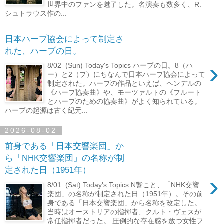
世界中のファンを魅了した。名演奏も数多く、R.
シュトラウス作の...
日本ハープ協会によって制定さ
れた、ハープの日。
›
8/02 (Sun) Today's Topics ハープの日。8（ハ
ー）と2（プ）にちなんで日本ハープ協会によって
制定された。ハープの作品といえば、ヘンデルの
《ハープ協奏曲》や、モーツァルトの《フルート
とハープのための協奏曲》がよく知られている。
ハープの起源は古く紀元...
2026-08-02
前身である「日本交響楽団」か
ら「NHK交響楽団」の名称が制
定された日（1951年）
›
8/01 (Sat) Today's Topics N響こと、「NHK交響
楽団」の名称が制定された日（1951年）。その前
身である「日本交響楽団」から名称を改定した。
当時はオーストリアの指揮者、クルト・ヴェスが
常任指揮者だった。 圧倒的な存在感を放つ女性フ