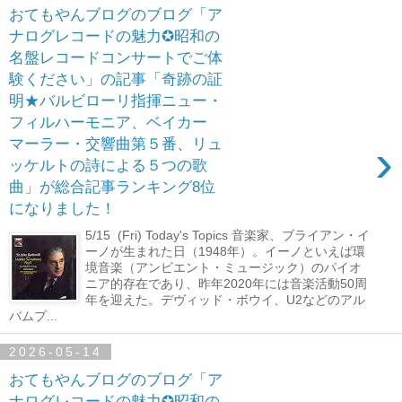
おてもやんブログのブログ「ア
ナログレコードの魅力✪昭和の
名盤レコードコンサートでご体
験ください」の記事「奇跡の証
明★バルビローリ指揮ニュー・
フィルハーモニア、ベイカー
›
マーラー・交響曲第５番、リュ
ッケルトの詩による５つの歌
曲」が総合記事ランキング8位
になりました！
5/15 (Fri) Today's Topics 音楽家、ブライアン・イ
ーノが生まれた日（1948年）。イーノといえば環
境音楽（アンビエント・ミュージック）のパイオ
ニア的存在であり、昨年2020年には音楽活動50周
年を迎えた。デヴィッド・ボウイ、U2などのアル
バムプ...
2026-05-14
おてもやんブログのブログ「ア
ナログレコードの魅力✪昭和の