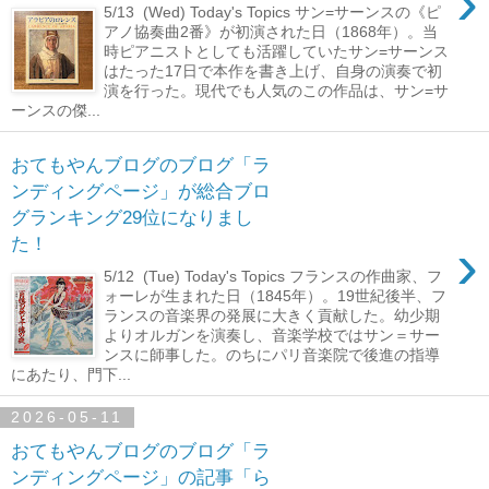
›
5/13 (Wed) Today's Topics サン=サーンスの《ピ
アノ協奏曲2番》が初演された日（1868年）。当
時ピアニストとしても活躍していたサン=サーンス
はたった17日で本作を書き上げ、自身の演奏で初
演を行った。現代でも人気のこの作品は、サン=サ
ーンスの傑...
おてもやんブログのブログ「ラ
ンディングページ」が総合ブロ
グランキング29位になりまし
›
た！
5/12 (Tue) Today's Topics フランスの作曲家、フ
ォーレが生まれた日（1845年）。19世紀後半、フ
ランスの音楽界の発展に大きく貢献した。幼少期
よりオルガンを演奏し、音楽学校ではサン＝サー
ンスに師事した。のちにパリ音楽院で後進の指導
にあたり、門下...
2026-05-11
おてもやんブログのブログ「ラ
ンディングページ」の記事「ら