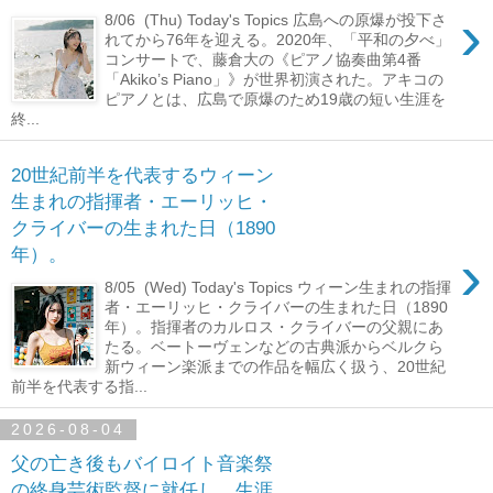
›
8/06 (Thu) Today's Topics 広島への原爆が投下さ
れてから76年を迎える。2020年、「平和の夕べ」
コンサートで、藤倉大の《ピアノ協奏曲第4番
「Akiko’s Piano」》が世界初演された。アキコの
ピアノとは、広島で原爆のため19歳の短い生涯を
終...
20世紀前半を代表するウィーン
生まれの指揮者・エーリッヒ・
クライバーの生まれた日（1890
›
年）。
8/05 (Wed) Today's Topics ウィーン生まれの指揮
者・エーリッヒ・クライバーの生まれた日（1890
年）。指揮者のカルロス・クライバーの父親にあ
たる。ベートーヴェンなどの古典派からベルクら
新ウィーン楽派までの作品を幅広く扱う、20世紀
前半を代表する指...
2026-08-04
父の亡き後もバイロイト音楽祭
の終身芸術監督に就任し、生涯