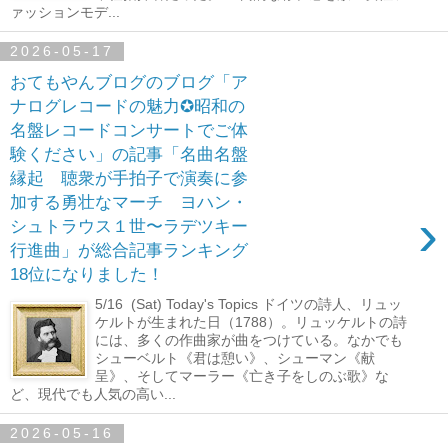
ァッションモデ...
2026-05-17
おてもやんブログのブログ「ア
ナログレコードの魅力✪昭和の
名盤レコードコンサートでご体
験ください」の記事「名曲名盤
縁起 聴衆が手拍子で演奏に参
加する勇壮なマーチ ヨハン・
›
シュトラウス１世〜ラデツキー
行進曲」が総合記事ランキング
18位になりました！
5/16 (Sat) Today's Topics ドイツの詩人、リュッ
ケルトが生まれた日（1788）。リュッケルトの詩
には、多くの作曲家が曲をつけている。なかでも
シューベルト《君は憩い》、シューマン《献
呈》、そしてマーラー《亡き子をしのぶ歌》な
ど、現代でも人気の高い...
2026-05-16