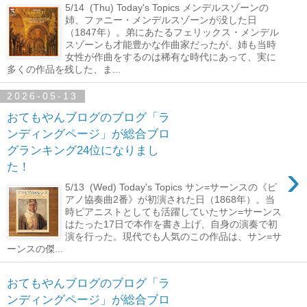
5/14 (Thu) Today's Topics メンデルスゾーンの
姉、ファニー・メンデルスゾーンが没した日
（1847年）。弟にあたるフェリックス・メンデル
スゾーンも才能豊かな作曲家だったが、姉も当時
女性が作曲をするのは稀有な時代にあって、実に
多くの作品を残した、ま...
2026-05-13
おてもやんブログのブログ「ラ
ンディングページ」が総合ブロ
グランキング24位になりまし
›
た！
5/13 (Wed) Today's Topics サン=サーンスの《ピ
アノ協奏曲2番》が初演された日（1868年）。当
時ピアニストとしても活躍していたサン=サーンス
はたった17日で本作を書き上げ、自身の演奏で初
演を行った。現代でも人気のこの作品は、サン=サ
ーンスの傑...
おてもやんブログのブログ「ラ
ンディングページ」が総合ブロ