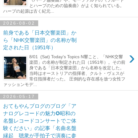
とハープのための協奏曲》がよく知られている。
ハープの起源は古く紀元...
2026-08-02
前身である「日本交響楽団」か
ら「NHK交響楽団」の名称が制
定された日（1951年）
›
8/01 (Sat) Today's Topics N響こと、「NHK交響
楽団」の名称が制定された日（1951年）。その前
身である「日本交響楽団」から名称を改定した。
当時はオーストリアの指揮者、クルト・ヴェスが
常任指揮者だった。 圧倒的な存在感を放つ女性フ
ァッションモデ...
2026-05-17
おてもやんブログのブログ「ア
ナログレコードの魅力✪昭和の
名盤レコードコンサートでご体
験ください」の記事「名曲名盤
縁起 聴衆が手拍子で演奏に参