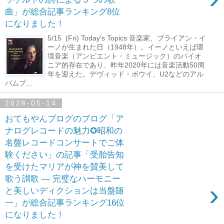
曲」が総合記事ランキング8位
になりました！
5/15 (Fri) Today's Topics 音楽家、ブライアン・イ
ーノが生まれた日（1948年）。イーノといえば環
境音楽（アンビエント・ミュージック）のパイオ
ニア的存在であり、昨年2020年には音楽活動50周
年を迎えた。デヴィッド・ボウイ、U2などのアル
バムプ...
2026-05-14
おてもやんブログのブログ「ア
ナログレコードの魅力✪昭和の
名盤レコードコンサートでご体
験ください」の記事「受胎告知
を受けたマリアが神を賛美して
歌う讃歌 ― 完璧なハーモニー
›
と美しいディクションは当盤随
一」が総合記事ランキング16位
になりました！