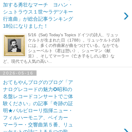
加する勇壮なマーチ ヨハン・
›
シュトラウス１世〜ラデツキー
行進曲」が総合記事ランキング
18位になりました！
5/16 (Sat) Today's Topics ドイツの詩人、リュッ
ケルトが生まれた日（1788）。リュッケルトの詩
には、多くの作曲家が曲をつけている。なかでも
シューベルト《君は憩い》、シューマン《献
呈》、そしてマーラー《亡き子をしのぶ歌》な
ど、現代でも人気の高い...
2026-05-16
おてもやんブログのブログ「ア
ナログレコードの魅力✪昭和の
名盤レコードコンサートでご体
験ください」の記事「奇跡の証
明★バルビローリ指揮ニュー・
フィルハーモニア、ベイカー
›
マーラー・交響曲第５番、リュ
ッケルトの詩による５つの歌