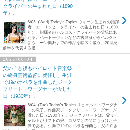
クライバーの生まれた日（1890
›
年）。
8/05 (Wed) Today's Topics ウィーン生まれの指揮
者・エーリッヒ・クライバーの生まれた日（1890
年）。指揮者のカルロス・クライバーの父親にあ
たる。ベートーヴェンなどの古典派からベルクら
新ウィーン楽派までの作品を幅広く扱う、20世紀
前半を代表する指...
2026-08-04
父の亡き後もバイロイト音楽祭
の終身芸術監督に就任し、生涯
で19のオペラを作曲したジーク
フリート・ワーグナーが没した
›
日（1930年）。
8/04 (Tue) Today's Topics リヒャルト・ワーグナ
ーの息子、作曲家ジークフリート・ワーグナーが
没した日（1930年）。ジークフリートは、父リヒ
ャルトがリストの娘、コジマとの間にもうけた子
供である。生涯で19のオペラを作曲し、父の亡き