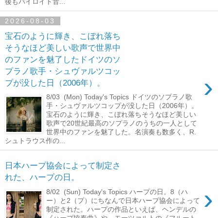
後もバイロイト音...
2026-08-03
宝石のように輝き、こぼれ落ち
そうなほど美しい歌声で世界中
のファンを魅了したドイツのソ
プラノ歌手・シュヴァルツコッ
›
プが没した日（2006年）。
8/03 (Mon) Today's Topics ドイツのソプラノ歌
手・シュヴァルツコップが没した日（2006年）。
宝石のように輝き、こぼれ落ちそうなほど美しい
歌声で20世紀最高のソプラノのうちの一人として
世界中のファンを魅了した。名演奏も数多く、R.
シュトラウス作の...
日本ハープ協会によって制定さ
れた、ハープの日。
›
8/02 (Sun) Today's Topics ハープの日。8（ハ
ー）と2（プ）にちなんで日本ハープ協会によって
制定された。ハープの作品といえば、ヘンデルの
《ハープ協奏曲》や、モーツァルトの《フルート