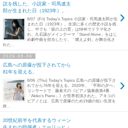
説を残した、小説家・司馬遼太
›
郎が生まれた日（1923年）。
8/07 (Fri) Today's Topics 小説家・司馬遼太郎が生
まれた日（1923年）。生涯に多くの歴史小説を残
し、中でも「坂の上の雲」はNHKでドラマ化さ
れ、久石譲がメインテーマ「Stand Alone」をはじ
め劇中曲を担当したり、「燃えよ剣」が舞台化さ
れた...
2026-08-06
広島への原爆が投下されてから
81年を迎える。
›
8/06 (Thu) Today's Topics 広島への原爆が投下さ
れてから76年を迎える。2020年、「平和の夕べ」
コンサートで、藤倉大の《ピアノ協奏曲第4番
「Akiko’s Piano」》が世界初演された。アキコの
ピアノとは、広島で原爆のため19歳の短い生涯を
終...
20世紀前半を代表するウィーン
生まれの指揮者・エーリッヒ・