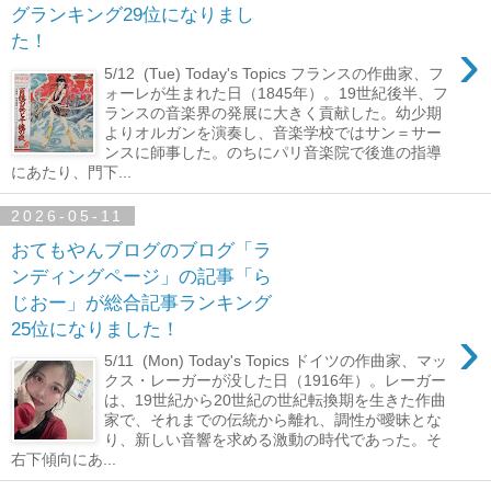
グランキング29位になりまし
›
た！
5/12 (Tue) Today's Topics フランスの作曲家、フ
ォーレが生まれた日（1845年）。19世紀後半、フ
ランスの音楽界の発展に大きく貢献した。幼少期
よりオルガンを演奏し、音楽学校ではサン＝サー
ンスに師事した。のちにパリ音楽院で後進の指導
にあたり、門下...
2026-05-11
おてもやんブログのブログ「ラ
ンディングページ」の記事「ら
じおー」が総合記事ランキング
›
25位になりました！
5/11 (Mon) Today's Topics ドイツの作曲家、マッ
クス・レーガーが没した日（1916年）。レーガー
は、19世紀から20世紀の世紀転換期を生きた作曲
家で、それまでの伝統から離れ、調性が曖昧とな
り、新しい音響を求める激動の時代であった。そ
右下傾向にあ...