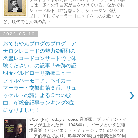
には、多くの作曲家が曲をつけている。なかでも
シューベルト《君は憩い》、シューマン《献
呈》、そしてマーラー《亡き子をしのぶ歌》な
ど、現代でも人気の高い...
2026-05-16
おてもやんブログのブログ「ア
ナログレコードの魅力✪昭和の
名盤レコードコンサートでご体
験ください」の記事「奇跡の証
明★バルビローリ指揮ニュー・
フィルハーモニア、ベイカー
›
マーラー・交響曲第５番、リュ
ッケルトの詩による５つの歌
曲」が総合記事ランキング8位
になりました！
5/15 (Fri) Today's Topics 音楽家、ブライアン・イ
ーノが生まれた日（1948年）。イーノといえば環
境音楽（アンビエント・ミュージック）のパイオ
ニア的存在であり、昨年2020年には音楽活動50周