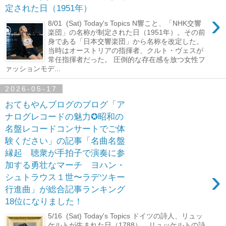
定された日（1951年）
›
8/01 (Sat) Today's Topics N響こと、「NHK交響
楽団」の名称が制定された日（1951年）。その前
身である「日本交響楽団」から名称を改定した。
当時はオーストリアの指揮者、クルト・ヴェスが
常任指揮者だった。 圧倒的な存在感を放つ女性フ
ァッションモデ...
2026-05-17
おてもやんブログのブログ「ア
ナログレコードの魅力✪昭和の
名盤レコードコンサートでご体
験ください」の記事「名曲名盤
縁起 聴衆が手拍子で演奏に参
加する勇壮なマーチ ヨハン・
›
シュトラウス１世〜ラデツキー
行進曲」が総合記事ランキング
18位になりました！
5/16 (Sat) Today's Topics ドイツの詩人、リュッ
ケルトが生まれた日（1788）。リュッケルトの詩