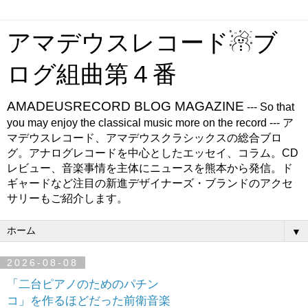
アマデウスレコード☃ブ
ログ組曲第４番
AMADEUSRECORD BLOG MAGAZINE
--- So that
you may enjoy the classical music more on the record --- ア
マデウスレコード、アマデウスクラシックスの総合ブロ
グ。アナログレコードを中心としたエッセイ、コラム。CD
レビュー、音楽事情を主体にニュースを熊本から発信。ド
ギャードなど注目の新進デザイナーズ・ブランドのアクセ
サリーもご紹介します。
▼
2026-08-08
「二台ピアノのためのパチン
コ」を作るほどだった前衛音楽