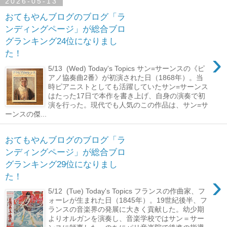
2026-05-13
おてもやんブログのブログ「ラ
ンディングページ」が総合ブロ
グランキング24位になりまし
›
た！
5/13 (Wed) Today's Topics サン=サーンスの《ピ
アノ協奏曲2番》が初演された日（1868年）。当
時ピアニストとしても活躍していたサン=サーンス
はたった17日で本作を書き上げ、自身の演奏で初
演を行った。現代でも人気のこの作品は、サン=サ
ーンスの傑...
おてもやんブログのブログ「ラ
ンディングページ」が総合ブロ
グランキング29位になりまし
›
た！
5/12 (Tue) Today's Topics フランスの作曲家、フ
ォーレが生まれた日（1845年）。19世紀後半、フ
ランスの音楽界の発展に大きく貢献した。幼少期
よりオルガンを演奏し、音楽学校ではサン＝サー