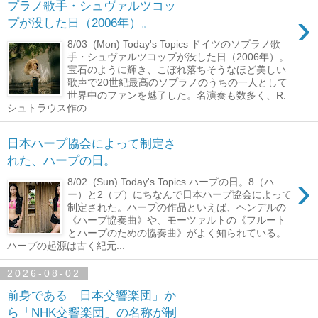
プラノ歌手・シュヴァルツコッ
›
プが没した日（2006年）。
8/03 (Mon) Today's Topics ドイツのソプラノ歌
手・シュヴァルツコップが没した日（2006年）。
宝石のように輝き、こぼれ落ちそうなほど美しい
歌声で20世紀最高のソプラノのうちの一人として
世界中のファンを魅了した。名演奏も数多く、R.
シュトラウス作の...
日本ハープ協会によって制定さ
れた、ハープの日。
›
8/02 (Sun) Today's Topics ハープの日。8（ハ
ー）と2（プ）にちなんで日本ハープ協会によって
制定された。ハープの作品といえば、ヘンデルの
《ハープ協奏曲》や、モーツァルトの《フルート
とハープのための協奏曲》がよく知られている。
ハープの起源は古く紀元...
2026-08-02
前身である「日本交響楽団」か
ら「NHK交響楽団」の名称が制