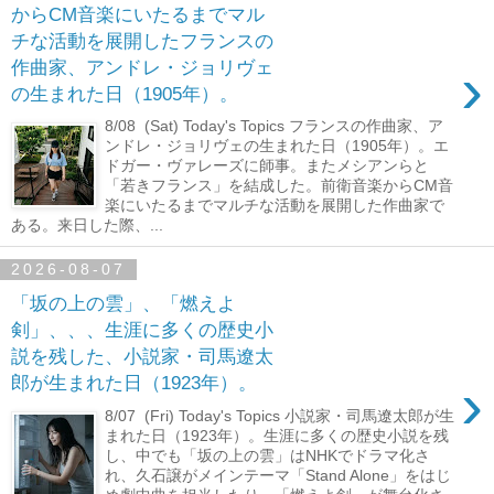
からCM音楽にいたるまでマル
チな活動を展開したフランスの
›
作曲家、アンドレ・ジョリヴェ
の生まれた日（1905年）。
8/08 (Sat) Today's Topics フランスの作曲家、ア
ンドレ・ジョリヴェの生まれた日（1905年）。エ
ドガー・ヴァレーズに師事。またメシアンらと
「若きフランス」を結成した。前衛音楽からCM音
楽にいたるまでマルチな活動を展開した作曲家で
ある。来日した際、...
2026-08-07
「坂の上の雲」、「燃えよ
剣」、、、生涯に多くの歴史小
説を残した、小説家・司馬遼太
›
郎が生まれた日（1923年）。
8/07 (Fri) Today's Topics 小説家・司馬遼太郎が生
まれた日（1923年）。生涯に多くの歴史小説を残
し、中でも「坂の上の雲」はNHKでドラマ化さ
れ、久石譲がメインテーマ「Stand Alone」をはじ