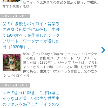
新ウィーン楽派までの作品を幅広く扱う、20世紀
前半を代表する指...
2026-08-04
父の亡き後もバイロイト音楽祭
の終身芸術監督に就任し、生涯
で19のオペラを作曲したジーク
フリート・ワーグナーが没した
›
日（1930年）。
8/04 (Tue) Today's Topics リヒャルト・ワーグナ
ーの息子、作曲家ジークフリート・ワーグナーが
没した日（1930年）。ジークフリートは、父リヒ
ャルトがリストの娘、コジマとの間にもうけた子
供である。生涯で19のオペラを作曲し、父の亡き
後もバイロイト音...
2026-08-03
宝石のように輝き、こぼれ落ち
そうなほど美しい歌声で世界中
のファンを魅了したドイツのソ