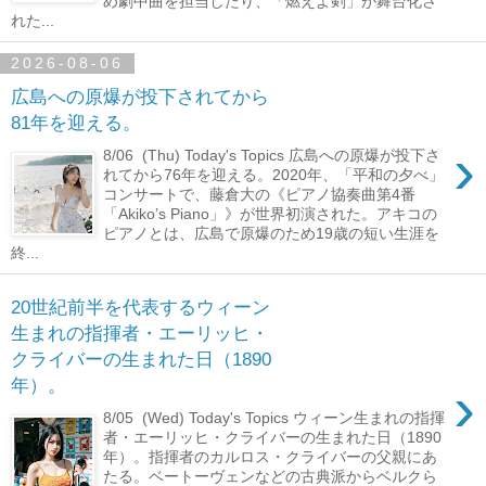
め劇中曲を担当したり、「燃えよ剣」が舞台化さ
れた...
2026-08-06
広島への原爆が投下されてから
81年を迎える。
›
8/06 (Thu) Today's Topics 広島への原爆が投下さ
れてから76年を迎える。2020年、「平和の夕べ」
コンサートで、藤倉大の《ピアノ協奏曲第4番
「Akiko’s Piano」》が世界初演された。アキコの
ピアノとは、広島で原爆のため19歳の短い生涯を
終...
20世紀前半を代表するウィーン
生まれの指揮者・エーリッヒ・
クライバーの生まれた日（1890
›
年）。
8/05 (Wed) Today's Topics ウィーン生まれの指揮
者・エーリッヒ・クライバーの生まれた日（1890
年）。指揮者のカルロス・クライバーの父親にあ
たる。ベートーヴェンなどの古典派からベルクら