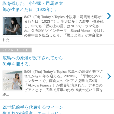
説を残した、小説家・司馬遼太
›
郎が生まれた日（1923年）。
8/07 (Fri) Today's Topics 小説家・司馬遼太郎が生
まれた日（1923年）。生涯に多くの歴史小説を残
し、中でも「坂の上の雲」はNHKでドラマ化さ
れ、久石譲がメインテーマ「Stand Alone」をはじ
め劇中曲を担当したり、「燃えよ剣」が舞台化さ
れた...
2026-08-06
広島への原爆が投下されてから
81年を迎える。
›
8/06 (Thu) Today's Topics 広島への原爆が投下さ
れてから76年を迎える。2020年、「平和の夕べ」
コンサートで、藤倉大の《ピアノ協奏曲第4番
「Akiko’s Piano」》が世界初演された。アキコの
ピアノとは、広島で原爆のため19歳の短い生涯を
終...
20世紀前半を代表するウィーン
生まれの指揮者・エーリッヒ・