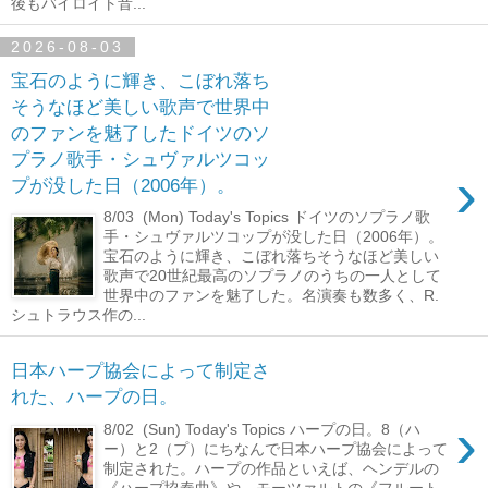
後もバイロイト音...
2026-08-03
宝石のように輝き、こぼれ落ち
そうなほど美しい歌声で世界中
のファンを魅了したドイツのソ
プラノ歌手・シュヴァルツコッ
›
プが没した日（2006年）。
8/03 (Mon) Today's Topics ドイツのソプラノ歌
手・シュヴァルツコップが没した日（2006年）。
宝石のように輝き、こぼれ落ちそうなほど美しい
歌声で20世紀最高のソプラノのうちの一人として
世界中のファンを魅了した。名演奏も数多く、R.
シュトラウス作の...
日本ハープ協会によって制定さ
れた、ハープの日。
›
8/02 (Sun) Today's Topics ハープの日。8（ハ
ー）と2（プ）にちなんで日本ハープ協会によって
制定された。ハープの作品といえば、ヘンデルの
《ハープ協奏曲》や、モーツァルトの《フルート