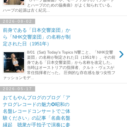
とハープのための協奏曲》がよく知られている。
ハープの起源は古く紀元...
2026-08-02
前身である「日本交響楽団」か
ら「NHK交響楽団」の名称が制
定された日（1951年）
›
8/01 (Sat) Today's Topics N響こと、「NHK交響
楽団」の名称が制定された日（1951年）。その前
身である「日本交響楽団」から名称を改定した。
当時はオーストリアの指揮者、クルト・ヴェスが
常任指揮者だった。 圧倒的な存在感を放つ女性フ
ァッションモデ...
2026-05-17
おてもやんブログのブログ「ア
ナログレコードの魅力✪昭和の
名盤レコードコンサートでご体
験ください」の記事「名曲名盤
縁起 聴衆が手拍子で演奏に参