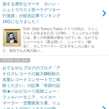
加する勇壮なマーチ ヨハン・
›
シュトラウス１世〜ラデツキー
行進曲」が総合記事ランキング
18位になりました！
5/16 (Sat) Today's Topics ドイツの詩人、リュッ
ケルトが生まれた日（1788）。リュッケルトの詩
には、多くの作曲家が曲をつけている。なかでも
シューベルト《君は憩い》、シューマン《献
呈》、そしてマーラー《亡き子をしのぶ歌》な
ど、現代でも人気の高い...
2026-05-16
おてもやんブログのブログ「ア
ナログレコードの魅力✪昭和の
名盤レコードコンサートでご体
験ください」の記事「奇跡の証
明★バルビローリ指揮ニュー・
フィルハーモニア、ベイカー
›
マーラー・交響曲第５番、リュ
ッケルトの詩による５つの歌