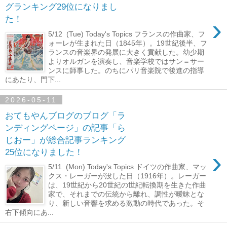
グランキング29位になりまし
›
た！
5/12 (Tue) Today's Topics フランスの作曲家、フ
ォーレが生まれた日（1845年）。19世紀後半、フ
ランスの音楽界の発展に大きく貢献した。幼少期
よりオルガンを演奏し、音楽学校ではサン＝サー
ンスに師事した。のちにパリ音楽院で後進の指導
にあたり、門下...
2026-05-11
おてもやんブログのブログ「ラ
ンディングページ」の記事「ら
じおー」が総合記事ランキング
›
25位になりました！
5/11 (Mon) Today's Topics ドイツの作曲家、マッ
クス・レーガーが没した日（1916年）。レーガー
は、19世紀から20世紀の世紀転換期を生きた作曲
家で、それまでの伝統から離れ、調性が曖昧とな
り、新しい音響を求める激動の時代であった。そ
右下傾向にあ...