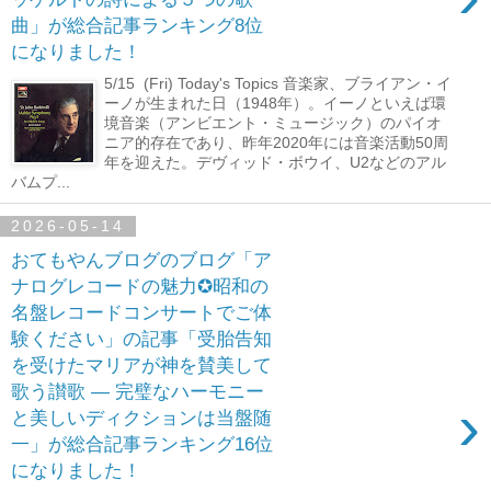
曲」が総合記事ランキング8位
になりました！
5/15 (Fri) Today's Topics 音楽家、ブライアン・イ
ーノが生まれた日（1948年）。イーノといえば環
境音楽（アンビエント・ミュージック）のパイオ
ニア的存在であり、昨年2020年には音楽活動50周
年を迎えた。デヴィッド・ボウイ、U2などのアル
バムプ...
2026-05-14
おてもやんブログのブログ「ア
ナログレコードの魅力✪昭和の
名盤レコードコンサートでご体
験ください」の記事「受胎告知
を受けたマリアが神を賛美して
歌う讃歌 ― 完璧なハーモニー
›
と美しいディクションは当盤随
一」が総合記事ランキング16位
になりました！