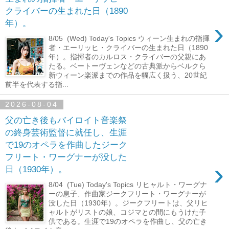
クライバーの生まれた日（1890
›
年）。
8/05 (Wed) Today's Topics ウィーン生まれの指揮
者・エーリッヒ・クライバーの生まれた日（1890
年）。指揮者のカルロス・クライバーの父親にあ
たる。ベートーヴェンなどの古典派からベルクら
新ウィーン楽派までの作品を幅広く扱う、20世紀
前半を代表する指...
2026-08-04
父の亡き後もバイロイト音楽祭
の終身芸術監督に就任し、生涯
で19のオペラを作曲したジーク
フリート・ワーグナーが没した
›
日（1930年）。
8/04 (Tue) Today's Topics リヒャルト・ワーグナ
ーの息子、作曲家ジークフリート・ワーグナーが
没した日（1930年）。ジークフリートは、父リヒ
ャルトがリストの娘、コジマとの間にもうけた子
供である。生涯で19のオペラを作曲し、父の亡き