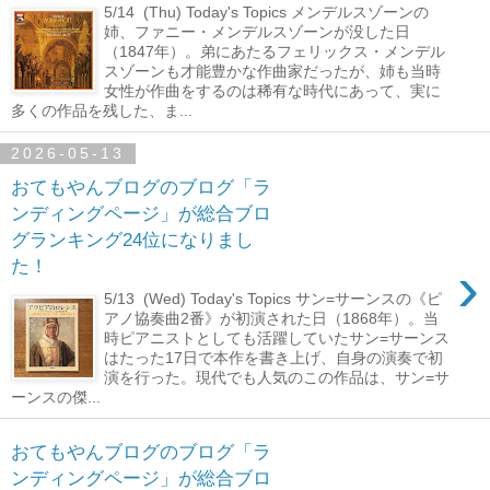
5/14 (Thu) Today's Topics メンデルスゾーンの
姉、ファニー・メンデルスゾーンが没した日
（1847年）。弟にあたるフェリックス・メンデル
スゾーンも才能豊かな作曲家だったが、姉も当時
女性が作曲をするのは稀有な時代にあって、実に
多くの作品を残した、ま...
2026-05-13
おてもやんブログのブログ「ラ
ンディングページ」が総合ブロ
グランキング24位になりまし
›
た！
5/13 (Wed) Today's Topics サン=サーンスの《ピ
アノ協奏曲2番》が初演された日（1868年）。当
時ピアニストとしても活躍していたサン=サーンス
はたった17日で本作を書き上げ、自身の演奏で初
演を行った。現代でも人気のこの作品は、サン=サ
ーンスの傑...
おてもやんブログのブログ「ラ
ンディングページ」が総合ブロ