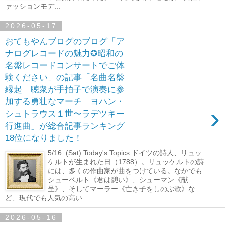
ァッションモデ...
2026-05-17
おてもやんブログのブログ「ア
ナログレコードの魅力✪昭和の
名盤レコードコンサートでご体
験ください」の記事「名曲名盤
縁起 聴衆が手拍子で演奏に参
加する勇壮なマーチ ヨハン・
›
シュトラウス１世〜ラデツキー
行進曲」が総合記事ランキング
18位になりました！
5/16 (Sat) Today's Topics ドイツの詩人、リュッ
ケルトが生まれた日（1788）。リュッケルトの詩
には、多くの作曲家が曲をつけている。なかでも
シューベルト《君は憩い》、シューマン《献
呈》、そしてマーラー《亡き子をしのぶ歌》な
ど、現代でも人気の高い...
2026-05-16