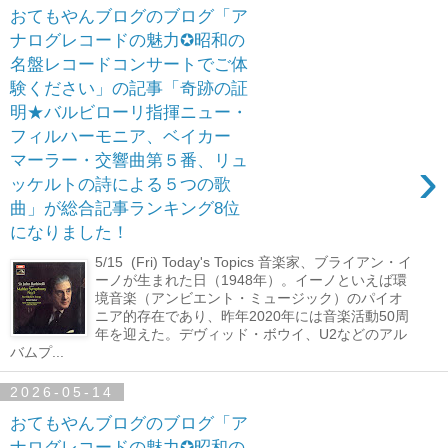
おてもやんブログのブログ「ア
ナログレコードの魅力✪昭和の
名盤レコードコンサートでご体
験ください」の記事「奇跡の証
明★バルビローリ指揮ニュー・
フィルハーモニア、ベイカー
›
マーラー・交響曲第５番、リュ
ッケルトの詩による５つの歌
曲」が総合記事ランキング8位
になりました！
5/15 (Fri) Today's Topics 音楽家、ブライアン・イ
ーノが生まれた日（1948年）。イーノといえば環
境音楽（アンビエント・ミュージック）のパイオ
ニア的存在であり、昨年2020年には音楽活動50周
年を迎えた。デヴィッド・ボウイ、U2などのアル
バムプ...
2026-05-14
おてもやんブログのブログ「ア
ナログレコードの魅力✪昭和の