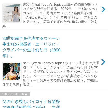
›
8/06 (Thu) Today's Topics 広島への原爆が投下さ
れてから76年を迎える。2020年、「平和の夕べ」
コンサートで、藤倉大の《ピアノ協奏曲第4番
「Akiko’s Piano」》が世界初演された。アキコの
ピアノとは、広島で原爆のため19歳の短い生涯を
終...
20世紀前半を代表するウィーン
生まれの指揮者・エーリッヒ・
クライバーの生まれた日（1890
›
年）。
8/05 (Wed) Today's Topics ウィーン生まれの指揮
者・エーリッヒ・クライバーの生まれた日（1890
年）。指揮者のカルロス・クライバーの父親にあ
たる。ベートーヴェンなどの古典派からベルクら
新ウィーン楽派までの作品を幅広く扱う、20世紀
前半を代表する指...
2026-08-04
父の亡き後もバイロイト音楽祭
の終身芸術監督に就任し、生涯