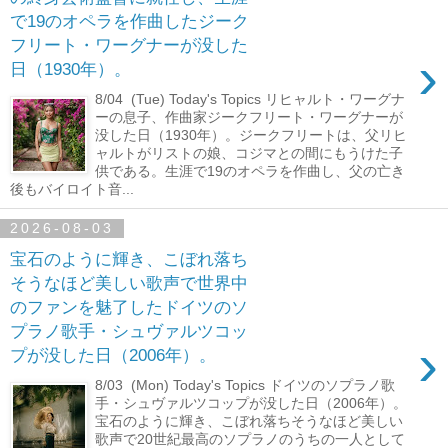
で19のオペラを作曲したジーク
フリート・ワーグナーが没した
›
日（1930年）。
8/04 (Tue) Today's Topics リヒャルト・ワーグナ
ーの息子、作曲家ジークフリート・ワーグナーが
没した日（1930年）。ジークフリートは、父リヒ
ャルトがリストの娘、コジマとの間にもうけた子
供である。生涯で19のオペラを作曲し、父の亡き
後もバイロイト音...
2026-08-03
宝石のように輝き、こぼれ落ち
そうなほど美しい歌声で世界中
のファンを魅了したドイツのソ
プラノ歌手・シュヴァルツコッ
›
プが没した日（2006年）。
8/03 (Mon) Today's Topics ドイツのソプラノ歌
手・シュヴァルツコップが没した日（2006年）。
宝石のように輝き、こぼれ落ちそうなほど美しい
歌声で20世紀最高のソプラノのうちの一人として