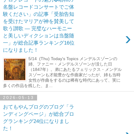
名盤レコードコンサートでご体
験ください」の記事「受胎告知
を受けたマリアが神を賛美して
歌う讃歌 ― 完璧なハーモニー
›
と美しいディクションは当盤随
一」が総合記事ランキング16位
になりました！
5/14 (Thu) Today's Topics メンデルスゾーンの
姉、ファニー・メンデルスゾーンが没した日
（1847年）。弟にあたるフェリックス・メンデル
スゾーンも才能豊かな作曲家だったが、姉も当時
女性が作曲をするのは稀有な時代にあって、実に
多くの作品を残した、ま...
2026-05-13
おてもやんブログのブログ「ラ
ンディングページ」が総合ブロ
グランキング24位になりまし
た！