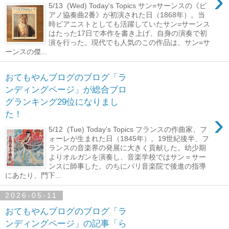
›
5/13 (Wed) Today's Topics サン=サーンスの《ピ
アノ協奏曲2番》が初演された日（1868年）。当
時ピアニストとしても活躍していたサン=サーンス
はたった17日で本作を書き上げ、自身の演奏で初
演を行った。現代でも人気のこの作品は、サン=サ
ーンスの傑...
おてもやんブログのブログ「ラ
ンディングページ」が総合ブロ
グランキング29位になりまし
›
た！
5/12 (Tue) Today's Topics フランスの作曲家、フ
ォーレが生まれた日（1845年）。19世紀後半、フ
ランスの音楽界の発展に大きく貢献した。幼少期
よりオルガンを演奏し、音楽学校ではサン＝サー
ンスに師事した。のちにパリ音楽院で後進の指導
にあたり、門下...
2026-05-11
おてもやんブログのブログ「ラ
ンディングページ」の記事「ら