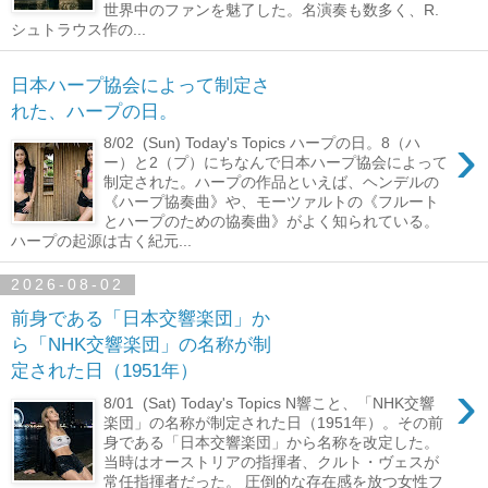
世界中のファンを魅了した。名演奏も数多く、R.
シュトラウス作の...
日本ハープ協会によって制定さ
れた、ハープの日。
›
8/02 (Sun) Today's Topics ハープの日。8（ハ
ー）と2（プ）にちなんで日本ハープ協会によって
制定された。ハープの作品といえば、ヘンデルの
《ハープ協奏曲》や、モーツァルトの《フルート
とハープのための協奏曲》がよく知られている。
ハープの起源は古く紀元...
2026-08-02
前身である「日本交響楽団」か
ら「NHK交響楽団」の名称が制
定された日（1951年）
›
8/01 (Sat) Today's Topics N響こと、「NHK交響
楽団」の名称が制定された日（1951年）。その前
身である「日本交響楽団」から名称を改定した。
当時はオーストリアの指揮者、クルト・ヴェスが
常任指揮者だった。 圧倒的な存在感を放つ女性フ