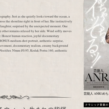
raphy. Just as she quietly looks toward the ocean, a
oss the shoreline right in front of her. She instinctively
 laughter, surprised by the unexpected moment. One
he other remains relaxed by her side. Wind softly moves
ter. Honest human reaction, joyful documentary
 BONUS medium-shot portrait, authentic surprise,
 movement, documentary realism, creamy background
a Noctilux 50mm f/0.95, Kodak Portra 160, authentic
芸能人 ANRI 
クラシック音楽の