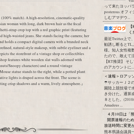
vi
って来たヨッパライ？ Pos
posterous
しむアマデウ...
 (100% match). A high-resolution, cinematic-quality
sian woman with long, dark brown hair as the focal
【
etti-strap crop top with a red graphic print (featuring
く
d high-waisted jeans. She stands facing the camera; her
最近Twitter
 hand holds a compact digital camera with a branded neck
勧誘し断るとT
es refined, natural-style makeup, with subtle eyeliner and a
様。知人女性複
picts the storefront of a vintage shop or collectibles
たので、敢えて
e shop features white wooden slat walls adorned with
【RT推奨】 そ
eanuts/Snoopy characters) and a round vintage
のアカウントに...
ouse statue stands to the right, while a potted plant
＜速報＞ロアッ
rative lights is draped across the front. The scene is
☂サッカーＪ２
eating crisp shadows and a warm, lively atmosphere.』
園陸上競技場で
き分けた。通算
８とした。(2010/09/1
Amadeus ...
４月10日は「
開票速報のた
放送時間に変更
熊本県議会議員