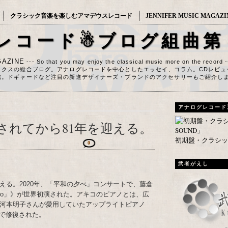
クラシック音楽を楽しむアマデウスレコード
JENNIFER MUSIC MAGAZI
レコード☃ブログ組曲第
AZINE
--- So that you may enjoy the classical music more on the record 
ックスの総合ブログ。アナログレコードを中心としたエッセイ、コラム。CDレビュ
信。ドギャードなど注目の新進デザイナーズ・ブランドのアクセサリーもご紹介し
アナログレコード
されてから81年を迎える。
初期盤・クラシック
0
武者がえし
える。2020年、「平和の夕べ」コンサートで、藤倉
Piano」》が世界初演された。アキコのピアノとは、広
た河本明子さんが愛用していたアップライトピアノ
で修復された。