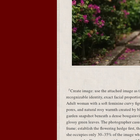
『Create image: use the attached image as th
recognizable identity, exact facial proporti
Adult woman with a soft feminine curvy figu
pores, and natural rosy warmth created by b
garden snapshot beneath a dense bougainvi
glossy green leaves. The photographer casu
frame; establish the flowering hedge first, th
she occupies only 30–35% of the image whi