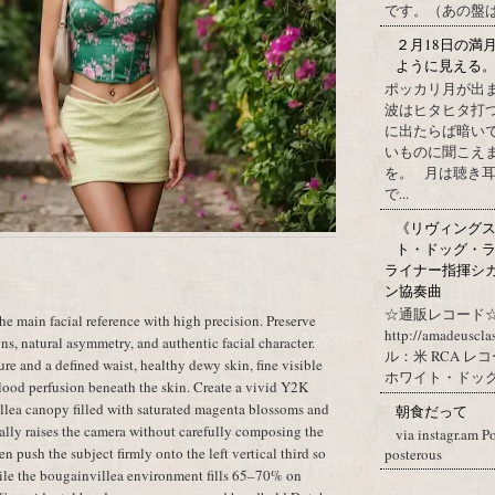
です。（あの盤はど
２月18日の満
ように見える
ポッカリ月が出
波はヒタヒタ打つ
に出たらば暗いで
いものに聞こえ
を。 月は聴き耳
で...
《リヴィングステ
ト・ドッグ・ラ
ライナー指揮シ
ン協奏曲
☆通販レコード☆
e main facial reference with high precision. Preserve
http://amadeuscl
ons, natural asymmetry, and authentic facial character.
ル：米 RCA レ
re and a defined waist, healthy dewy skin, fine visible
ホワイト・ドッグ・
lood perfusion beneath the skin. Create a vivid Y2K
llea canopy filled with saturated magenta blossoms and
朝食だって
ally raises the camera without carefully composing the
via instagr.am P
en push the subject firmly onto the left vertical third so
posterous
le the bougainvillea environment fills 65–70% on