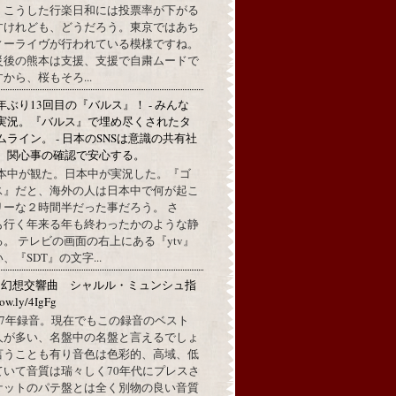
。こうした行楽日和には投票率が下がる
すけれども、どうだろう。東京ではあち
ィーライヴが行われている模様ですね。
災後の熊本は支援、支援で自粛ムードで
から、桜もそろ...
年ぶり13回目の『バルス』！ - みんな
実況。『バルス』で埋め尽くされたタ
ムライン。 - 日本のSNSは意識の共有社
。関心事の確認で安心する。
本中が観た。日本中が実況した。『ゴ
ス』だと、海外の人は日本中で何が起こ
リーな２時間半だった事だろう。 さ
も行く年来る年も終わったかのような静
。 テレビの画面の右上にある『ytv』
『SDT』の文字...
：幻想交響曲 シャルル・ミュンシュ指
w.ly/4IgFg
1967年録音。現在でもこの録音のベスト
人が多い、名盤中の名盤と言えるでしょ
言うことも有り音色は色彩的、高域、低
ていて音質は瑞々しく70年代にプレスさ
ケットのパテ盤とは全く別物の良い音質