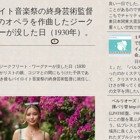
良い一日でした
イト音楽祭の終身芸術監督
ことがあるので
こちでチャリテ
9のオペラを作曲したジーク
東日本関東大震
重々しい空気です
が没した日（1930年）。
１
0
で
イ
会
日
ークフリート・ワーグナーが没した日（1930
ミ』だ、『バル
がリストの娘、コジマとの間にもうけた子供であ
ったのかミステ
て、クリスマス
亡き後もバイロイト音楽祭の終身芸術監督に就任し、
けさが帰ってくる
の文字を消したい、
ベルリオーズ
揮パリ管 http://o
仏PATHÉ盤。
にこの盤を選ぶ
う。仏プレスと
域共に良く入っ
れたダブルジャ