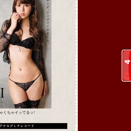
めちゃくちゃイッてるッ!
アナログＬＰレコード