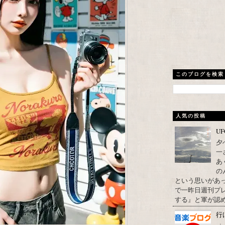
このブログを検索
人気の投稿
U
夕
一
あ
の
という思いがあ
で一昨日週刊プレ
する』と軍が認め
行