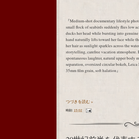
『Medium-shot documentary lifestyle photog
small flock of seabirds suddenly flies low acr
ducks her head while bursting into genuine
hand naturally lifts toward her face while t
her hair as sunlight sparkles across the wa
storytelling, carefree vacation atmosphere.
spontaneous laughter, natural upper body
separation, oversized circular bokeh, Leic
35mm film grain, soft halation』
つづきを読む »
時刻:
15:02