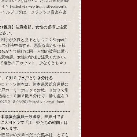
a twic.li いつもはらぺこだね 21世紀の帰
ted via web from littleconcert's
 オフィシャルブログは、 クラシック音楽を楽
RT推奨】注意喚起。女性の皆様ご注意
ださい。
上で、相手が女性と見るとしつこくSkypeに
L上で誹謗中傷する、悪質な輩がいる模
数名がたて続けに同一人物の被害に遭っ
注意喚起。女性の皆様ご注意ください。
して複数のアカウント、少なくとも 4つ
ソ、０対０で水戸と引き分ける
のロアッソ熊本は、熊本県民総合運動公
水戸ホーリーホックと対戦、０対０で引
成績は１０勝６敗８分けで、勝ち点を３
2 18:06:20) Posted via email from
熊本県議会議員一般選挙」投票日です。
めに大河ドラマ「江、姫たちの戦国」は
があります。
一般選挙の投票日だった熊本は、とても