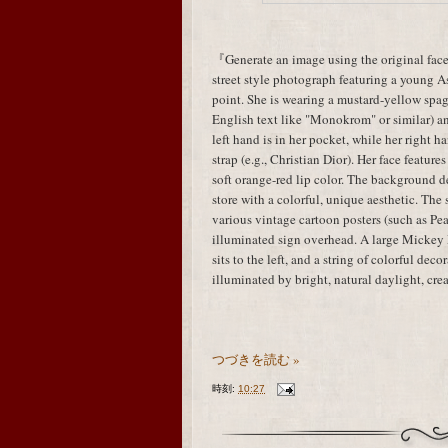
『Generate an image using the original face
street style photograph featuring a young A
point. She is wearing a mustard-yellow spagh
English text like "Monokrom" or similar) an
left hand is in her pocket, while her right
strap (e.g., Christian Dior). Her face featur
soft orange-red lip color. The background de
store with a colorful, unique aesthetic. Th
various vintage cartoon posters (such as P
illuminated sign overhead. A large Mickey M
sits to the left, and a string of colorful deco
illuminated by bright, natural daylight, cr
つづきを読む »
時刻:
10:27