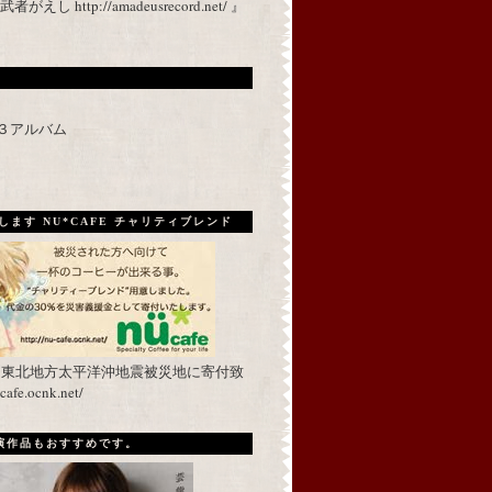
 http://amadeusrecord.net/ 』
p３アルバム
ます NU*CAFE チャリティブレンド
を東北地方太平洋沖地震被災地に寄付致
fe.ocnk.net/
出演作品もおすすめです。