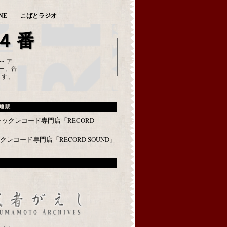
NE
こばとラジオ
４番
--- ア
ー、音
ます。
通販
レコード専門店「RECORD SOUND」