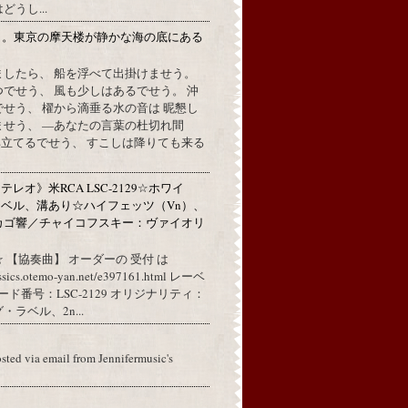
うし...
月。東京の摩天楼が静かな海の底にある
。
ましたら、 船を浮べて出掛けませう。
でせう、 風も少しはあるでせう。 沖
せう、 櫂から滴垂る水の音は 昵懇し
ませう、 —あなたの言葉の杜切れ間
立てるでせう、 すこしは降りても来る
レオ》米RCA LSC-2129☆ホワイ
ベル、溝あり☆ハイフェッツ（Vn）、
カゴ響／チャイコフスキー：ヴァイオリ
 【協奏曲】 オーダーの 受付 は
assics.otemo-yan.net/e397161.html レーベ
コード番号：LSC-2129 オリジナリティ：
ラベル、2n...
osted via email from Jennifermusic's