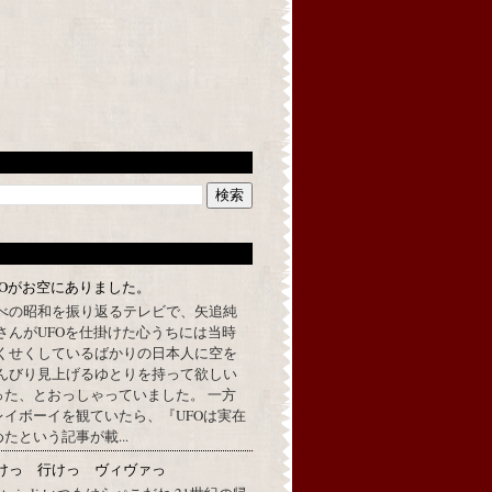
FOがお空にありました。
べの昭和を振り返るテレビで、矢追純
さんがUFOを仕掛けた心うちには当時
くせくしているばかりの日本人に空を
んびり見上げるゆとりを持って欲しい
った、とおっしゃっていました。 一方
イボーイを観ていたら、『UFOは実在
たという記事が載...
けっ 行けっ ヴィヴァっ