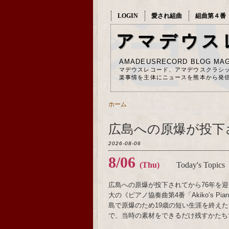
LOGIN
愛され組曲
組曲第４番
アマデウス
AMADEUSRECORD BLOG MAG
マデウスレコード、アマデウスクラシ
楽事情を主体にニュースを熊本から発
ホーム
広島への原爆が投下
2026-08-06
8/06
(Thu)
Today's Topics
広島への原爆が投下されてから76年を迎
大の《ピアノ協奏曲第4番「Akiko’s 
島で原爆のため19歳の短い生涯を終え
で、当時の素材をできるだけ残すかたち