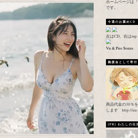
ホームページは『武者がえし
です。
今週のお薦めCD
左はCD、右はm
Vn & Pno Sonns
義援金として寄付し
商品代金の30％
します http://nu-ca
[PR] わたしの