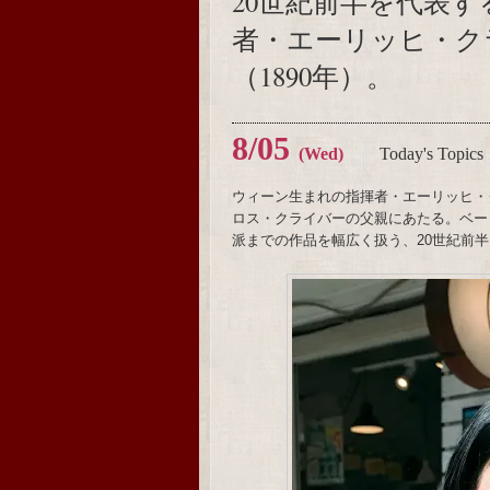
20世紀前半を代表
者・エーリッヒ・ク
（1890年）。
8/05
(Wed)
Today's Topics
ウィーン生まれの指揮者・エーリッヒ・
ロス・クライバーの父親にあたる。ベー
派までの作品を幅広く扱う、20世紀前