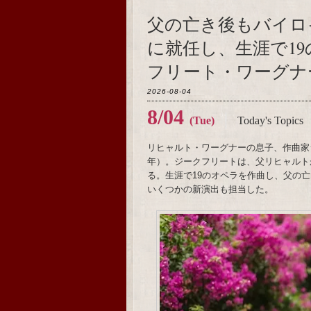
父の亡き後もバイロ
に就任し、生涯で1
フリート・ワーグナー
2026-08-04
8/04
(Tue)
Today's Topics
リヒャルト・ワーグナーの息子、作曲家ジ
年）。ジークフリートは、父リヒャルト
る。生涯で19のオペラを作曲し、父の
いくつかの新演出も担当した。