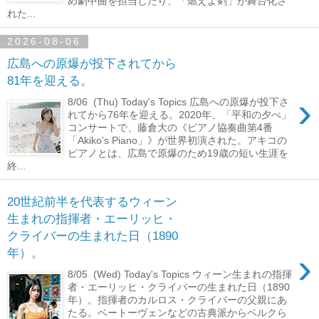
め劇中曲を担当したり、「燃えよ剣」が舞台化さ
れた...
2026-08-06
広島への原爆が投下されてから
81年を迎える。
›
8/06 (Thu) Today's Topics 広島への原爆が投下さ
れてから76年を迎える。2020年、「平和の夕べ」
コンサートで、藤倉大の《ピアノ協奏曲第4番
「Akiko’s Piano」》が世界初演された。アキコの
ピアノとは、広島で原爆のため19歳の短い生涯を
終...
20世紀前半を代表するウィーン
生まれの指揮者・エーリッヒ・
クライバーの生まれた日（1890
›
年）。
8/05 (Wed) Today's Topics ウィーン生まれの指揮
者・エーリッヒ・クライバーの生まれた日（1890
年）。指揮者のカルロス・クライバーの父親にあ
たる。ベートーヴェンなどの古典派からベルクら