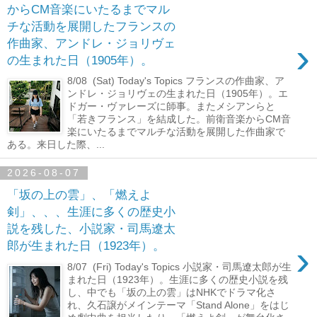
からCM音楽にいたるまでマル
チな活動を展開したフランスの
›
作曲家、アンドレ・ジョリヴェ
の生まれた日（1905年）。
8/08 (Sat) Today's Topics フランスの作曲家、ア
ンドレ・ジョリヴェの生まれた日（1905年）。エ
ドガー・ヴァレーズに師事。またメシアンらと
「若きフランス」を結成した。前衛音楽からCM音
楽にいたるまでマルチな活動を展開した作曲家で
ある。来日した際、...
2026-08-07
「坂の上の雲」、「燃えよ
剣」、、、生涯に多くの歴史小
説を残した、小説家・司馬遼太
›
郎が生まれた日（1923年）。
8/07 (Fri) Today's Topics 小説家・司馬遼太郎が生
まれた日（1923年）。生涯に多くの歴史小説を残
し、中でも「坂の上の雲」はNHKでドラマ化さ
れ、久石譲がメインテーマ「Stand Alone」をはじ