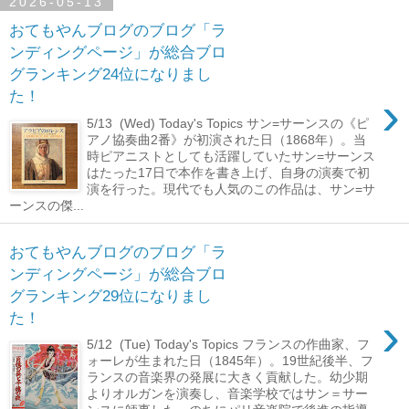
2026-05-13
おてもやんブログのブログ「ラ
ンディングページ」が総合ブロ
グランキング24位になりまし
›
た！
5/13 (Wed) Today's Topics サン=サーンスの《ピ
アノ協奏曲2番》が初演された日（1868年）。当
時ピアニストとしても活躍していたサン=サーンス
はたった17日で本作を書き上げ、自身の演奏で初
演を行った。現代でも人気のこの作品は、サン=サ
ーンスの傑...
おてもやんブログのブログ「ラ
ンディングページ」が総合ブロ
グランキング29位になりまし
›
た！
5/12 (Tue) Today's Topics フランスの作曲家、フ
ォーレが生まれた日（1845年）。19世紀後半、フ
ランスの音楽界の発展に大きく貢献した。幼少期
よりオルガンを演奏し、音楽学校ではサン＝サー