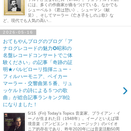
には、多くの作曲家が曲をつけている。なかでも
シューベルト《君は憩い》、シューマン《献
呈》、そしてマーラー《亡き子をしのぶ歌》な
ど、現代でも人気の高い...
2026-05-16
おてもやんブログのブログ「ア
ナログレコードの魅力✪昭和の
名盤レコードコンサートでご体
験ください」の記事「奇跡の証
明★バルビローリ指揮ニュー・
フィルハーモニア、ベイカー
›
マーラー・交響曲第５番、リュ
ッケルトの詩による５つの歌
曲」が総合記事ランキング8位
になりました！
5/15 (Fri) Today's Topics 音楽家、ブライアン・イ
ーノが生まれた日（1948年）。イーノといえば環
境音楽（アンビエント・ミュージック）のパイオ
ニア的存在であり、昨年2020年には音楽活動50周