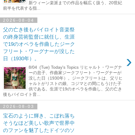
新ウィーン楽派までの作品を幅広く扱う、20世紀
前半を代表する指...
2026-08-04
父の亡き後もバイロイト音楽祭
の終身芸術監督に就任し、生涯
で19のオペラを作曲したジーク
フリート・ワーグナーが没した
›
日（1930年）。
8/04 (Tue) Today's Topics リヒャルト・ワーグナ
ーの息子、作曲家ジークフリート・ワーグナーが
没した日（1930年）。ジークフリートは、父リヒ
ャルトがリストの娘、コジマとの間にもうけた子
供である。生涯で19のオペラを作曲し、父の亡き
後もバイロイト音...
2026-08-03
宝石のように輝き、こぼれ落ち
そうなほど美しい歌声で世界中
のファンを魅了したドイツのソ