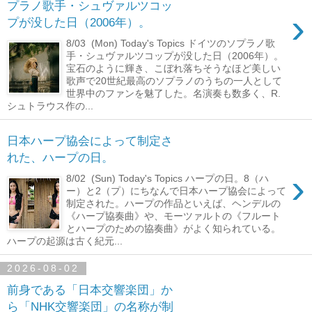
プラノ歌手・シュヴァルツコッ
›
プが没した日（2006年）。
8/03 (Mon) Today's Topics ドイツのソプラノ歌
手・シュヴァルツコップが没した日（2006年）。
宝石のように輝き、こぼれ落ちそうなほど美しい
歌声で20世紀最高のソプラノのうちの一人として
世界中のファンを魅了した。名演奏も数多く、R.
シュトラウス作の...
日本ハープ協会によって制定さ
れた、ハープの日。
›
8/02 (Sun) Today's Topics ハープの日。8（ハ
ー）と2（プ）にちなんで日本ハープ協会によって
制定された。ハープの作品といえば、ヘンデルの
《ハープ協奏曲》や、モーツァルトの《フルート
とハープのための協奏曲》がよく知られている。
ハープの起源は古く紀元...
2026-08-02
前身である「日本交響楽団」か
ら「NHK交響楽団」の名称が制