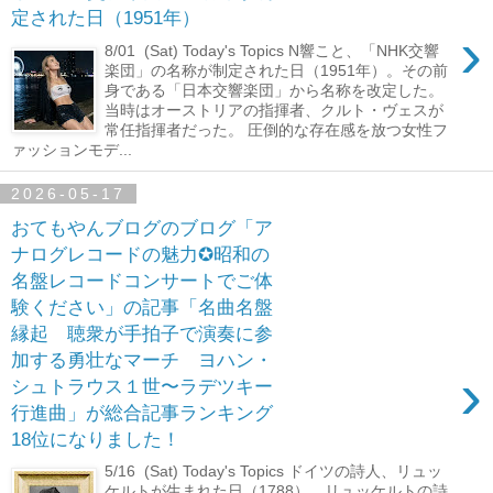
定された日（1951年）
›
8/01 (Sat) Today's Topics N響こと、「NHK交響
楽団」の名称が制定された日（1951年）。その前
身である「日本交響楽団」から名称を改定した。
当時はオーストリアの指揮者、クルト・ヴェスが
常任指揮者だった。 圧倒的な存在感を放つ女性フ
ァッションモデ...
2026-05-17
おてもやんブログのブログ「ア
ナログレコードの魅力✪昭和の
名盤レコードコンサートでご体
験ください」の記事「名曲名盤
縁起 聴衆が手拍子で演奏に参
加する勇壮なマーチ ヨハン・
›
シュトラウス１世〜ラデツキー
行進曲」が総合記事ランキング
18位になりました！
5/16 (Sat) Today's Topics ドイツの詩人、リュッ
ケルトが生まれた日（1788）。リュッケルトの詩