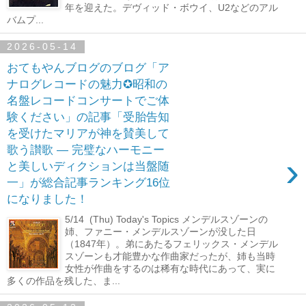
年を迎えた。デヴィッド・ボウイ、U2などのアル
バムプ...
2026-05-14
おてもやんブログのブログ「ア
ナログレコードの魅力✪昭和の
名盤レコードコンサートでご体
験ください」の記事「受胎告知
を受けたマリアが神を賛美して
歌う讃歌 ― 完璧なハーモニー
›
と美しいディクションは当盤随
一」が総合記事ランキング16位
になりました！
5/14 (Thu) Today's Topics メンデルスゾーンの
姉、ファニー・メンデルスゾーンが没した日
（1847年）。弟にあたるフェリックス・メンデル
スゾーンも才能豊かな作曲家だったが、姉も当時
女性が作曲をするのは稀有な時代にあって、実に
多くの作品を残した、ま...