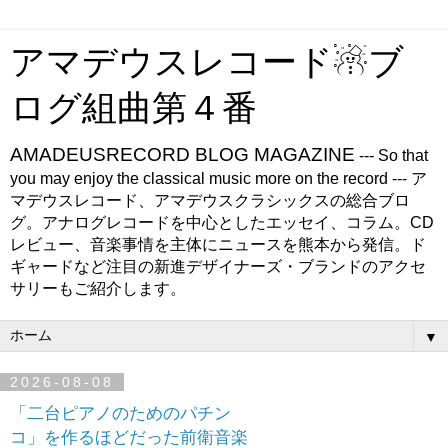
アマデウスレコード☃ブ
ログ組曲第４番
AMADEUSRECORD BLOG MAGAZINE
--- So that
you may enjoy the classical music more on the record --- ア
マデウスレコード、アマデウスクラシックスの総合ブロ
グ。アナログレコードを中心としたエッセイ、コラム。CD
レビュー、音楽事情を主体にニュースを熊本から発信。ド
ギャードなど注目の新進デザイナーズ・ブランドのアクセ
サリーもご紹介します。
▼
2026-08-08
「二台ピアノのためのパチン
コ」を作るほどだった前衛音楽