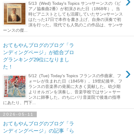
›
5/13 (Wed) Today's Topics サン=サーンスの《ピ
アノ協奏曲2番》が初演された日（1868年）。当
時ピアニストとしても活躍していたサン=サーンス
はたった17日で本作を書き上げ、自身の演奏で初
演を行った。現代でも人気のこの作品は、サン=サ
ーンスの傑...
おてもやんブログのブログ「ラ
ンディングページ」が総合ブロ
グランキング29位になりまし
›
た！
5/12 (Tue) Today's Topics フランスの作曲家、フ
ォーレが生まれた日（1845年）。19世紀後半、フ
ランスの音楽界の発展に大きく貢献した。幼少期
よりオルガンを演奏し、音楽学校ではサン＝サー
ンスに師事した。のちにパリ音楽院で後進の指導
にあたり、門下...
2026-05-11
おてもやんブログのブログ「ラ
ンディングページ」の記事「ら