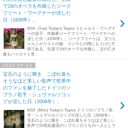
で19のオペラを作曲したジーク
フリート・ワーグナーが没した
›
日（1930年）。
8/04 (Tue) Today's Topics リヒャルト・ワーグナ
ーの息子、作曲家ジークフリート・ワーグナーが
没した日（1930年）。ジークフリートは、父リヒ
ャルトがリストの娘、コジマとの間にもうけた子
供である。生涯で19のオペラを作曲し、父の亡き
後もバイロイト音...
2026-08-03
宝石のように輝き、こぼれ落ち
そうなほど美しい歌声で世界中
のファンを魅了したドイツのソ
プラノ歌手・シュヴァルツコッ
›
プが没した日（2006年）。
8/03 (Mon) Today's Topics ドイツのソプラノ歌
手・シュヴァルツコップが没した日（2006年）。
宝石のように輝き、こぼれ落ちそうなほど美しい
歌声で20世紀最高のソプラノのうちの一人として