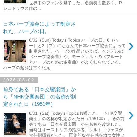
世界中のファンを魅了した。名演奏も数多く、R.
シュトラウス作の...
日本ハープ協会によって制定さ
れた、ハープの日。
›
8/02 (Sun) Today's Topics ハープの日。8（ハ
ー）と2（プ）にちなんで日本ハープ協会によって
制定された。ハープの作品といえば、ヘンデルの
《ハープ協奏曲》や、モーツァルトの《フルート
とハープのための協奏曲》がよく知られている。
ハープの起源は古く紀元...
2026-08-02
前身である「日本交響楽団」か
ら「NHK交響楽団」の名称が制
定された日（1951年）
›
8/01 (Sat) Today's Topics N響こと、「NHK交響
楽団」の名称が制定された日（1951年）。その前
身である「日本交響楽団」から名称を改定した。
当時はオーストリアの指揮者、クルト・ヴェスが
常任指揮者だった。 圧倒的な存在感を放つ女性フ