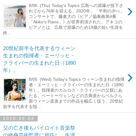
›
8/06 (Thu) Today's Topics 広島への原爆が投下さ
れてから76年を迎える。2020年、「平和の夕べ」
コンサートで、藤倉大の《ピアノ協奏曲第4番
「Akiko’s Piano」》が世界初演された。アキコの
ピアノとは、広島で原爆のため19歳の短い生涯を
終...
20世紀前半を代表するウィーン
生まれの指揮者・エーリッヒ・
クライバーの生まれた日（1890
›
年）。
8/05 (Wed) Today's Topics ウィーン生まれの指揮
者・エーリッヒ・クライバーの生まれた日（1890
年）。指揮者のカルロス・クライバーの父親にあ
たる。ベートーヴェンなどの古典派からベルクら
新ウィーン楽派までの作品を幅広く扱う、20世紀
前半を代表する指...
2026-08-04
父の亡き後もバイロイト音楽祭
の終身芸術監督に就任し、生涯