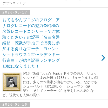
ァッションモデ...
2026-05-17
おてもやんブログのブログ「ア
ナログレコードの魅力✪昭和の
名盤レコードコンサートでご体
験ください」の記事「名曲名盤
縁起 聴衆が手拍子で演奏に参
加する勇壮なマーチ ヨハン・
›
シュトラウス１世〜ラデツキー
行進曲」が総合記事ランキング
18位になりました！
5/16 (Sat) Today's Topics ドイツの詩人、リュッ
ケルトが生まれた日（1788）。リュッケルトの詩
には、多くの作曲家が曲をつけている。なかでも
シューベルト《君は憩い》、シューマン《献
呈》、そしてマーラー《亡き子をしのぶ歌》な
ど、現代でも人気の高い...
2026-05-16