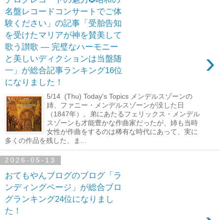
名盤レコードコンサートでご体
験ください」の記事「受胎告知
を受けたマリアが神を賛美して
歌う讃歌 ― 完璧なハーモニー
›
と美しいディクションは当盤随
一」が総合記事ランキング16位
になりました！
5/14 (Thu) Today's Topics メンデルスゾーンの
姉、ファニー・メンデルスゾーンが没した日
（1847年）。弟にあたるフェリックス・メンデル
スゾーンも才能豊かな作曲家だったが、姉も当時
女性が作曲をするのは稀有な時代にあって、実に
多くの作品を残した、ま...
2026-05-13
おてもやんブログのブログ「ラ
ンディングページ」が総合ブロ
グランキング24位になりまし
た！